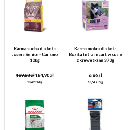
Karma sucha dla kota
Karma mokra dla kota
Josera Senior - Carismo
Bozita tetra recart w sosie
10kg
z krewetkami 370g
189,80 zł
184,90 zł
6,86 zł
18,49 zł/kg
18,54 zł/kg