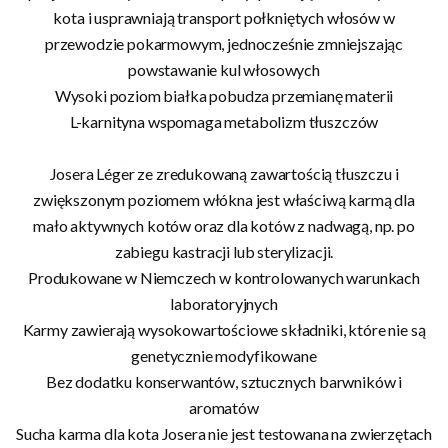
kota i usprawniają transport połkniętych włosów w
przewodzie pokarmowym, jednocześnie zmniejszając
powstawanie kul włosowych
Wysoki poziom białka pobudza przemianę materii
L-karnityna wspomaga metabolizm tłuszczów
Josera Léger ze zredukowaną zawartością tłuszczu i
zwiększonym poziomem włókna jest właściwą karmą dla
mało aktywnych kotów oraz dla kotów z nadwagą, np. po
zabiegu kastracji lub sterylizacji.
Produkowane w Niemczech w kontrolowanych warunkach
laboratoryjnych
Karmy zawierają wysokowartościowe składniki, które nie są
genetycznie modyfikowane
Bez dodatku konserwantów, sztucznych barwników i
aromatów
Sucha karma dla kota Josera nie jest testowana na zwierzętach