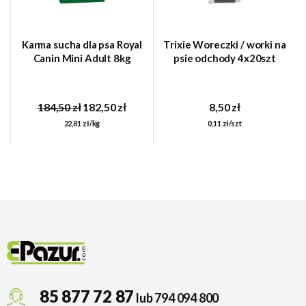
Karma sucha dla psa Royal
Trixie Woreczki / worki na
Canin Mini Adult 8kg
psie odchody 4x20szt
184,50 zł
182,50 zł
8,50 zł
22,81 zł/kg
0,11 zł/szt
85 877 72 87
lub 794 094 800