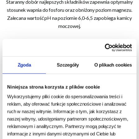
Staranny dobór najlepszych składników zapewnia optymalny
stosunek wapnia do fosforu oraz obniżony poziom magnezu.
Zalecana wartość pH na poziomie 6,0-6,5 zapobiega kamicy
moczowej.
Skład:
suszone białko drobiowe; kukurydza pełnoziarnista;
skwarki; ryż; włókna roślinne; wysłodki buraczane; tłuszcz
drobiowy; hydrolizowane białko zwierzęce; minerały; suszona
Zgoda
Szczegóły
O plikach cookies
wątróbka drobiowa; łuski nasion babki płesznik (psyllium)
Składniki analityczne:
białko surowe % 35,0, zawartość
tłuszczu % 10,0, włókno surowe % 5,8, popiół surowy % 6,8,
Niniejsza strona korzysta z plików cookie
wapń % 1,30, fosfor % 1,05, magnez % 0,09, sód % 0,40, potas
Wykorzystujemy pliki cookie do spersonalizowania treści i
% 0,60, tauryny mg/kg 1.500
reklam, aby oferować funkcje społecznościowe i analizować
ruch w naszej witrynie. Informacje o tym, jak korzystasz z
energia metaboliczna na kg MJ 14,5
naszej witryny, udostępniamy partnerom społecznościowym,
energia metaboliczna na kg kcal 3.468
reklamowym i analitycznym. Partnerzy mogą połączyć te
informacje z innymi danymi otrzymanymi od Ciebie lub
Dodatki: