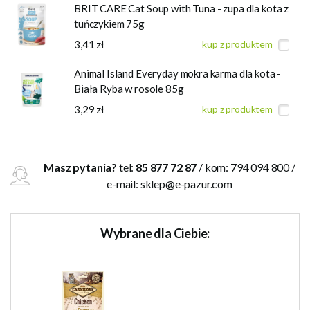
BRIT CARE Cat Soup with Tuna - zupa dla kota z
tuńczykiem 75g
3,41 zł
kup z produktem
Animal Island Everyday mokra karma dla kota -
Biała Ryba w rosole 85g
3,29 zł
kup z produktem
Masz pytania?
tel:
85 877 72 87
/ kom: 794 094 800 /
e-mail:
sklep@e-pazur.com
Wybrane dla Ciebie: