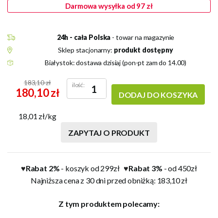
Darmowa wysyłka od 97 zł
24h - cała Polska
- towar na magazynie
Sklep stacjonarny:
produkt dostępny
Białystok: dostawa dzisiaj (pon-pt zam do 14.00)
183,10 zł
ilość:
180,10 zł
DODAJ DO KOSZYKA
18,01 zł/kg
ZAPYTAJ O PRODUKT
Rabat 2%
- koszyk od 299zł
Rabat 3%
- od 450zł
♥
♥
Najniższa cena z 30 dni przed obniżką: 183,10 zł
Z tym produktem polecamy: