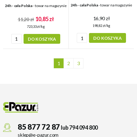
24h - cała Polska
- towar na magazynie
24h - cała Polska
- towar na magazynie
16,90 zł
10,85 zł
11,20 zł
198,82 zł/kg
723,33 zł/kg
DO KOSZYKA
DO KOSZYKA
1
2
3
85 877 72 87
lub 794 094 800
sklep@e-pazur.com