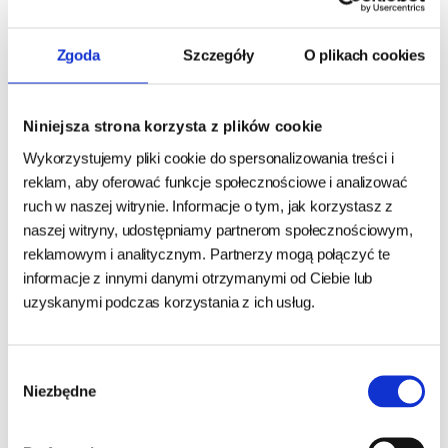
Perro DAJ DWA - Trenerki -
Perro OCH ACH Przysmaki
Zgoda
Szczegóły
O plikach cookies
konina - 85g
Liofilizowane Perliczka 40g
Niniejsza strona korzysta z plików cookie
24h - cała Polska
- towar na magazynie
24h - cała Polska
- towar na magazynie
Wykorzystujemy pliki cookie do spersonalizowania treści i
17,90 zł
17,29 zł
22,79 zł
reklam, aby oferować funkcje społecznościowe i analizować
210,59 zł/kg
432,25 zł/kg
ruch w naszej witrynie. Informacje o tym, jak korzystasz z
naszej witryny, udostępniamy partnerom społecznościowym,
DO KOSZYKA
DO KOSZYKA
reklamowym i analitycznym. Partnerzy mogą połączyć te
informacje z innymi danymi otrzymanymi od Ciebie lub
uzyskanymi podczas korzystania z ich usług.
Wybór
Niezbędne
zgody