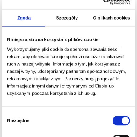
VETFOOD Flora Balance
Holista Chlorella 100g
Zgoda
Szczegóły
O plikach cookies
Mini - dla małych zwierząt -
30 kaps.
Niniejsza strona korzysta z plików cookie
24h - cała Polska
- towar na magazynie
24h - cała Polska
- towar na magazynie
Wykorzystujemy pliki cookie do spersonalizowania treści i
65,50 zł
45,99 zł
52,50 zł
reklam, aby oferować funkcje społecznościowe i analizować
2,18 zł/kaps
459,90 zł/kg
ruch w naszej witrynie. Informacje o tym, jak korzystasz z
naszej witryny, udostępniamy partnerom społecznościowym,
DO KOSZYKA
DO KOSZYKA
reklamowym i analitycznym. Partnerzy mogą połączyć te
informacje z innymi danymi otrzymanymi od Ciebie lub
uzyskanymi podczas korzystania z ich usług.
Wybór
Niezbędne
zgody