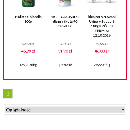
Holista Chlorella
BALTICA Czystek
ideaPet VetAcani
100g
dla psa i kota 90
Urinary Support
tabletek
180g KRÓTKI
TERMIN:
12.10.2026
52,50 zł
32,90 zł
55,99 zł
45,99 zł
31,90 zł
46,00 zł
459,90 zł/kg
0,35 zł/tabl
255,56 zł/kg
1