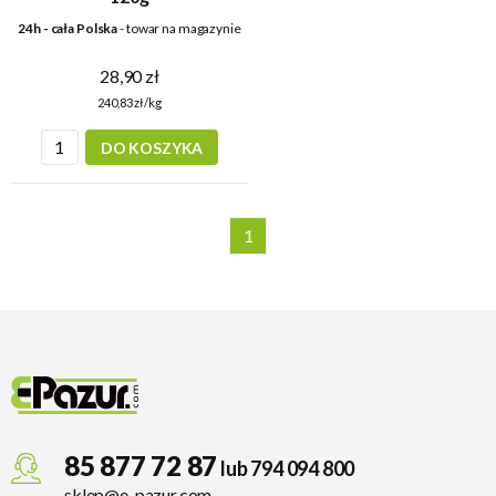
24h - cała Polska
- towar na magazynie
28,90 zł
240,83 zł/kg
DO KOSZYKA
1
85 877 72 87
lub 794 094 800
sklep@e-pazur.com