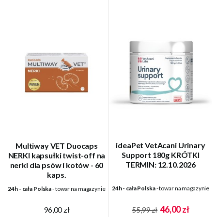
ideaPet VetAcani Urinary
Multiway VET Duocaps
Support 180g KRÓTKI
NERKI kapsułki twist-off na
TERMIN: 12.10.2026
nerki dla psów i kotów - 60
kaps.
24h - cała Polska
- towar na magazynie
24h - cała Polska
- towar na magazynie
46,00 zł
96,00 zł
55,99 zł