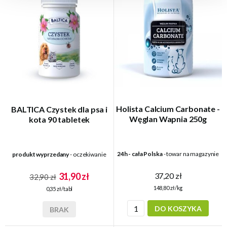
Holista Calcium Carbonate -
BALTICA Czystek dla psa i
Węglan Wapnia 250g
kota 90 tabletek
24h - cała Polska
- towar na magazynie
produkt wyprzedany
- oczekiwanie
37,20 zł
31,90 zł
32,90 zł
148,80 zł/kg
0,35 zł/tabl
DO KOSZYKA
BRAK