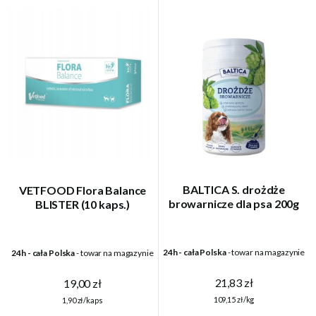
BALTICA S. drożdże
VETFOOD Flora Balance
browarnicze dla psa 200g
BLISTER (10 kaps.)
24h - cała Polska
- towar na magazynie
24h - cała Polska
- towar na magazynie
21,83 zł
19,00 zł
109,15 zł/kg
1,90 zł/kaps