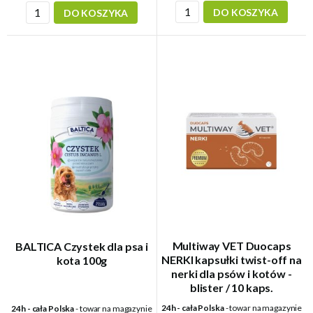
DO KOSZYKA
DO KOSZYKA
Multiway VET Duocaps
BALTICA Czystek dla psa i
NERKI kapsułki twist-off na
kota 100g
nerki dla psów i kotów -
blister / 10 kaps.
24h - cała Polska
- towar na magazynie
24h - cała Polska
- towar na magazynie