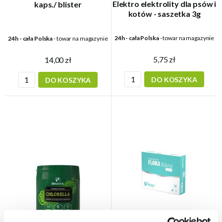
Elektro elektrolity dla psów i
kaps./ blister
kotów - saszetka 3g
24h - cała Polska
- towar na magazynie
24h - cała Polska
- towar na magazynie
5,75 zł
14,00 zł
DO KOSZYKA
DO KOSZYKA