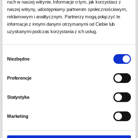
ruch w naszej witrynie. Informacje o tym, jak korzystasz z
naszej witryny, udostępniamy partnerom społecznościowym,
reklamowym i analitycznym. Partnerzy mogą połączyć te
informacje z innymi danymi otrzymanymi od Ciebie lub
uzyskanymi podczas korzystania z ich usług.
Wybór
TROPICAL ICHTIO-VIT
TROPICAL SUPERVIT
Niezbędne
500ML/100G
zgody
500ML/100G
Preferencje
24h - cała Polska
- towar na magazynie
24h - cała Polska
- towar na magazynie
19,20 zł
26,00 zł
Statystyka
192,00 zł/kg
260,00 zł/kg
DO KOSZYKA
DO KOSZYKA
Marketing