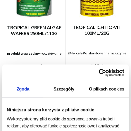
TROPICAL ICHTIO-VIT
TROPICAL GREEN ALGAE
100ML/20G
WAFERS 250ML/113G
24h - cała Polska
- towar na magazynie
produkt wyprzedany
- oczekiwanie
6,99 zł
28,90 zł
349,50 zł/kg
255,75 zł/kg
DO KOSZYKA
BRAK
Zgoda
Szczegóły
O plikach cookies
Niniejsza strona korzysta z plików cookie
Wykorzystujemy pliki cookie do spersonalizowania treści i
reklam, aby oferować funkcje społecznościowe i analizować