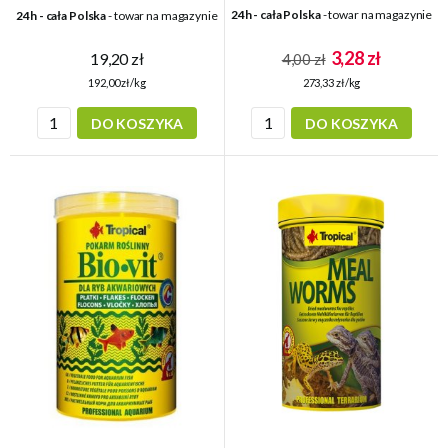
24h - cała Polska
- towar na magazynie
24h - cała Polska
- towar na magazynie
3,28 zł
19,20 zł
4,00 zł
273,33 zł/kg
192,00 zł/kg
DO KOSZYKA
DO KOSZYKA