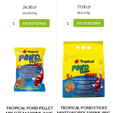
77,00 zł
26,30 zł
48,13 zł/kg
161,85 zł/kg
DO KOSZYKA
DO KOSZYKA
TROPICAL POND STICKS
TROPICAL POND PELLET
MIXED WOREK 1000ML/90G
MIX SIZE M 1000ML/110G