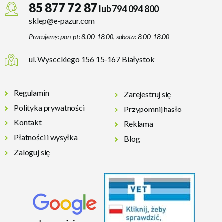
85 877 72 87
lub 794 094 800
sklep@e-pazur.com
Pracujemy: pon-pt: 8.00-18.00, sobota: 8.00-18.00
ul. Wysockiego 156 15-167 Białystok
Regulamin
Zarejestruj się
Polityka prywatności
Przypomnij hasło
Kontakt
Reklama
Płatności i wysyłka
Blog
Zaloguj się