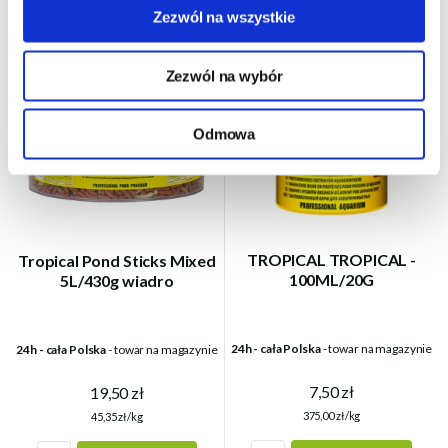
Zezwól na wszystkie
Zezwól na wybór
Odmowa
TROPICAL TROPICAL -
Tropical Pond Sticks Mixed
100ML/20G
5L/430g wiadro
24h - cała Polska
- towar na magazynie
24h - cała Polska
- towar na magazynie
7,50 zł
19,50 zł
375,00 zł/kg
45,35 zł/kg