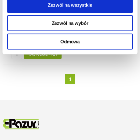
Zezwól na wszystkie
24h - cała Polska
- towar na magazynie
Zezwól na wybór
13,45 zł
Odmowa
179,33 zł/kg
DO KOSZYKA
1