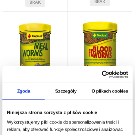
BRAK
BRAK
Zgoda
Szczegóły
O plikach cookies
TROPICAL FD BLOOD
TROPICAL MEAL WORMS
WORMS 100ML/7G
250ML/30G
Niniejsza strona korzysta z plików cookie
Wykorzystujemy pliki cookie do spersonalizowania treści i
reklam, aby oferować funkcje społecznościowe i analizować
produkt wyprzedany
- oczekiwanie
24h - cała Polska
- towar na magazynie