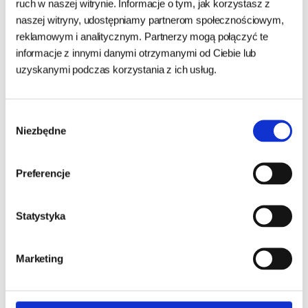
ruch w naszej witrynie. Informacje o tym, jak korzystasz z
11,97 zł
15,90 zł
16,80 zł
naszej witryny, udostępniamy partnerom społecznościowym,
530,00 zł/kg
reklamowym i analitycznym. Partnerzy mogą połączyć te
BRAK
informacje z innymi danymi otrzymanymi od Ciebie lub
DO KOSZYKA
uzyskanymi podczas korzystania z ich usług.
Wybór
Niezbędne
zgody
Preferencje
Statystyka
Marketing
TROPICAL BIOREPT W.
250ML/75G