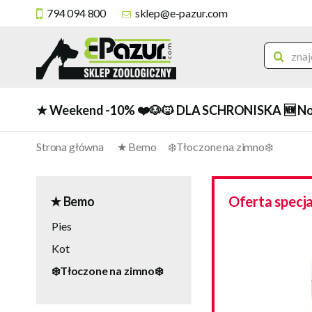
794 094 800
sklep@e-pazur.com
★ Weekend -10%
❤️🐶🐱 DLA SCHRONISKA
🆕 N
Strona główna
★ Bemo
❄️Tłoczone na zimno❄️
Oferta specj
★ Bemo
Pies
Kot
❄️Tłoczone na zimno❄️