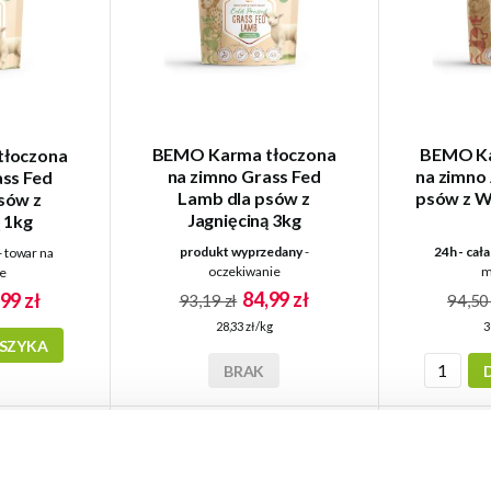
BEMO Karma tłoczona
BEMO Ka
łoczona
na zimno Grass Fed
na zimno
ass Fed
Lamb dla psów z
psów z W
sów z
Jagnięciną 3kg
 1kg
produkt wyprzedany
-
24h - cał
- towar na
oczekiwanie
m
e
84,99 zł
99 zł
93,19 zł
94,50 
28,33 zł/kg
3
SZYKA
BRAK