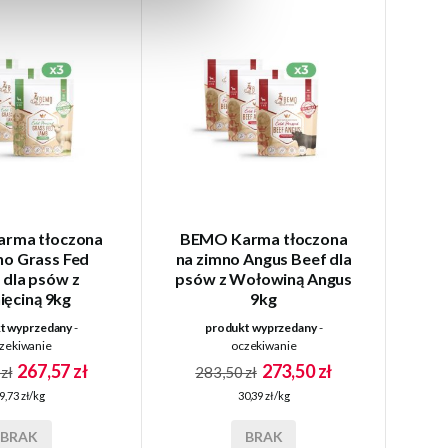
rma tłoczona
BEMO Karma tłoczona
no Grass Fed
na zimno Angus Beef dla
dla psów z
psów z Wołowiną Angus
ięciną 9kg
9kg
t wyprzedany
-
produkt wyprzedany
-
zekiwanie
oczekiwanie
267,57 zł
273,50 zł
zł
283,50 zł
9,73 zł/kg
30,39 zł/kg
BRAK
BRAK