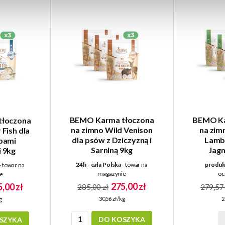
BEMO Karma tłoczona
BEMO Ka
łoczona
na zimno Wild Venison
na zim
 Fish dla
dla psów z Dziczyzną i
Lamb 
bami
Sarniną 9kg
Jagn
 9kg
24h - cała Polska
- towar na
produk
- towar na
magazynie
oc
e
275,00 zł
,00 zł
285,00 zł
279,57 
30,56 zł/kg
2
g
DO KOSZYKA
SZYKA