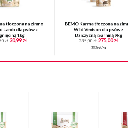
a tłoczona na zimno
BEMO Karma tłoczona na zim
d Lamb dla psów z
Wild Venison dla psów z
gnięciną 1kg
Dziczyzną i Sarniną 9kg
30,99 zł
275,00 zł
50 zł
285,00 zł
30,56 zł/kg