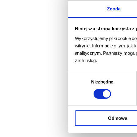
Zgoda
Niniejsza strona korzysta z
Wykorzystujemy pliki cookie do
witrynie. Informacje o tym, ja
analitycznym. Partnerzy mogą 
BEMO Karma t
z ich usług.
na zimno Angus
psów z Wołowi
Wybór
1kg
Niezbędne
zgody
produkt wyprz
oczekiwan
29,
33,00 zł
BRAK
Odmowa