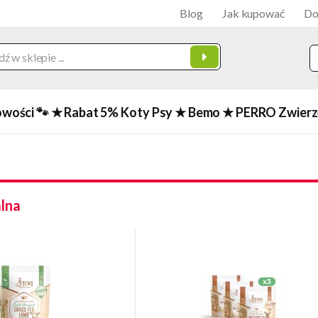
Blog
Jak kupować
Do
owości 🐾
★ Rabat 5%
Koty
Psy
★ Bemo
★ PERRO
Zwierz
alna