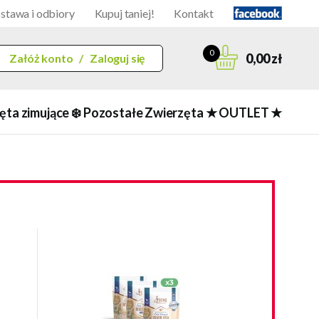
stawa i odbiory
Kupuj taniej!
Kontakt
0
0,00 zł
Załóż konto
/
Zaloguj się
ęta zimujące ❄️
Pozostałe Zwierzęta
★ OUTLET ★