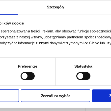
Szczegóły
 plików cookie
 spersonalizowania treści i reklam, aby oferować funkcje społecznośc
k korzystasz z naszej witryny, udostępniamy partnerom społecznościo
połączyć te informacje z innymi danymi otrzymanymi od Ciebie lub u
BEMO Karma tłoczona
BEMO Ka
łoczona
na zimno River Fish dla
na zimno
 Beef dla
psów z Rybami
dla psów
ną Angus
Rzecznymi 3kg
Sa
Preferencje
Statystyka
24h - cała Polska
- towar na
24h - cał
edany
-
magazynie
m
ie
96,50 zł
99 zł
103,95 zł
33,90 
32,17 zł/kg
Zezwól na wybór
DO KOSZYKA