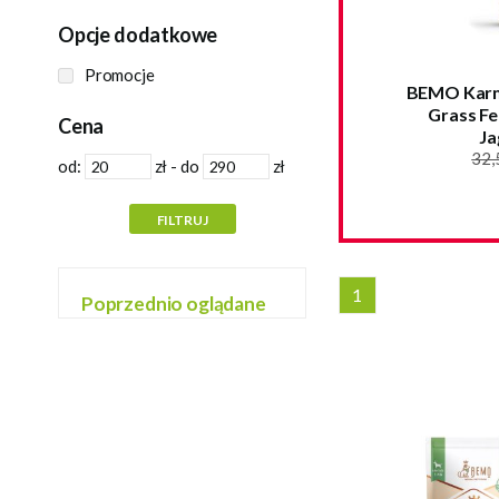
Opcje dodatkowe
Promocje
BEMO Karm
Grass Fe
Cena
Ja
32,
od:
zł - do
zł
1
Poprzednio oglądane