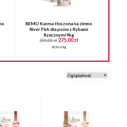
no
BEMO Karma tłoczona na zimno
River Fish dla psów z Rybami
Rzecznymi 9kg
275,00 zł
285,00 zł
30,56 zł/kg