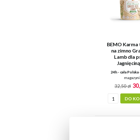
BEMO Karma t
na zimno Gr
Lamb dla p
Jagnięciną
24h - cała Polska
magazyni
30,
32,50 zł
DO KO