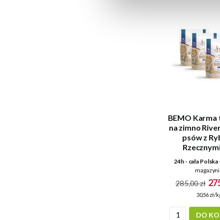
BEMO Karma t
na zimno River
psów z Ry
Rzecznymi
24h - cała Polska
magazyni
275
285,00 zł
30,56 zł/k
DO KO