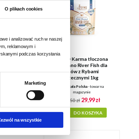
O plikach cookies
iowe i analizować ruch w naszej
wym, reklamowym i
zyskanymi podczas korzystania
rma tłoczona
BEMO Karma tłoczona
 Wild Venision
na zimno River Fish dla
 z Dziczyzną i
psów z Rybami
rniną 1kg
Rzecznymi 1kg
Marketing
a Polska
- towar na
24h - cała Polska
- towar na
agazynie
magazynie
31,50 zł
29,99 zł
zł
33,50 zł
DO KOSZYKA
DO KOSZYKA
Zezwól na wszystkie