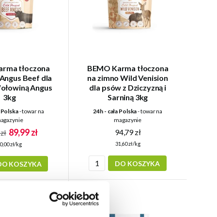
rma tłoczona
BEMO Karma tłoczona
 Angus Beef dla
na zimno Wild Venision
ołowiną Angus
dla psów z Dziczyzną i
3kg
Sarniną 3kg
a Polska
- towar na
24h - cała Polska
- towar na
agazynie
magazynie
89,99 zł
94,79 zł
zł
31,60 zł/kg
0,00 zł/kg
DO KOSZYKA
DO KOSZYKA