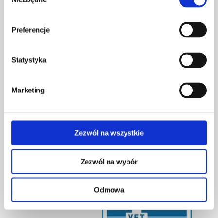
zgody
Preferencje
85 877 72 87
lub 794 094 800
sklep@e-pazur.com
Statystyka
Pracujemy: pon-pt: 8.00-18.00, sobota: 8.00-18.00
ul. Wysockiego 156 15-167 Białystok
Marketing
Regulamin
Zarejestruj się
Zezwól na wszystkie
Polityka prywatności
Przypomnij hasło
Kontakt
Reklama
Zezwól na wybór
Płatności i wysyłka
Blog
Zaloguj się
Odmowa