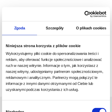
Garden Fun Karma dla
Wiewiórek 4 pory roku 2,1kg
Zgoda
Szczegóły
O plikach cookies
produkt wyprzedany
- oczekiwanie
38,00 zł
Niniejsza strona korzysta z plików cookie
18,10 zł/kg
Wykorzystujemy pliki cookie do spersonalizowania treści i
reklam, aby oferować funkcje społecznościowe i analizować
BRAK
ruch w naszej witrynie. Informacje o tym, jak korzystasz z
naszej witryny, udostępniamy partnerom społecznościowym,
reklamowym i analitycznym. Partnerzy mogą połączyć te
1
informacje z innymi danymi otrzymanymi od Ciebie lub
uzyskanymi podczas korzystania z ich usług.
Wybór
Niezbędne