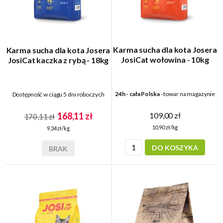
Karma sucha dla kota Josera
Karma sucha dla kota Josera
JosiCat wołowina - 10kg
JosiCat kaczka z rybą - 18kg
24h - cała Polska
- towar na magazynie
Dostępność w ciągu 5 dni roboczych
109,00 zł
168,11 zł
170,11 zł
10,90 zł/kg
9,34 zł/kg
DO KOSZYKA
BRAK