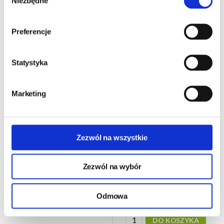
Niezbędne
zgody
Preferencje
Statystyka
Marketing
Karma dla kota Josera
Karma sucha dla kota Josera
Zezwól na wszystkie
JosiCat 1kg - na wagę - z
JosiCat kaczka z rybą - 10kg
kaczką i rybą
Zezwól na wybór
24h - cała Polska
- towar na magazynie
Dostępność w ciągu 5 dni roboczych
Odmowa
14,00 zł
109,00 zł
10,90 zł/kg
DO KOSZYKA