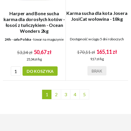
Karma sucha dla kota Josera
Harper and Bone sucha
JosiCat wołowina - 18kg
karma dla dorosłych kotów -
łosoś z tuńczykiem - Ocean
Wonders 2kg
Dostępność w ciągu 5 dni roboczych
24h - cała Polska
- towar na magazynie
165,11 zł
50,67 zł
170,11 zł
53,34 zł
9,17 zł/kg
25,34 zł/kg
BRAK
DO KOSZYKA
1
2
3
4
5