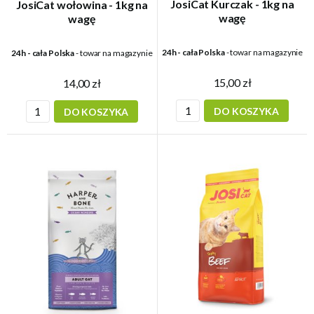
JosiCat Kurczak - 1kg na
JosiCat wołowina - 1kg na
wagę
wagę
24h - cała Polska
- towar na magazynie
24h - cała Polska
- towar na magazynie
15,00 zł
14,00 zł
DO KOSZYKA
DO KOSZYKA