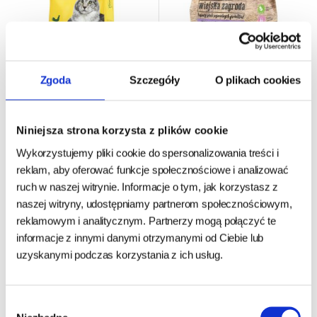
Zgoda
Szczegóły
O plikach cookies
Wiejska Zagroda KOT karma
Karma sucha dla kota Josera
Niniejsza strona korzysta z plików cookie
kurczak z kaczką 1,6kg
JosiCat Kurczak - 10kg
Wykorzystujemy pliki cookie do spersonalizowania treści i
reklam, aby oferować funkcje społecznościowe i analizować
ruch w naszej witrynie. Informacje o tym, jak korzystasz z
24h - cała Polska
- towar na magazynie
24h - cała Polska
- towar na magazynie
naszej witryny, udostępniamy partnerom społecznościowym,
reklamowym i analitycznym. Partnerzy mogą połączyć te
47,50 zł
129,00 zł
50,00 zł
informacje z innymi danymi otrzymanymi od Ciebie lub
29,69 zł/kg
12,90 zł/kg
uzyskanymi podczas korzystania z ich usług.
DO KOSZYKA
DO KOSZYKA
Wybór