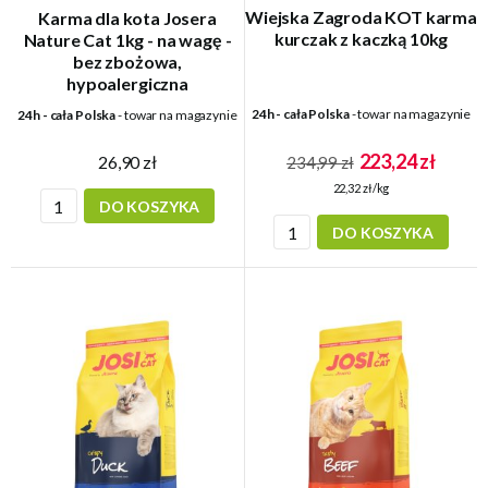
Wiejska Zagroda KOT karma
Karma dla kota Josera
kurczak z kaczką 10kg
Nature Cat 1kg - na wagę -
bez zbożowa,
hypoalergiczna
24h - cała Polska
- towar na magazynie
24h - cała Polska
- towar na magazynie
223,24 zł
26,90 zł
234,99 zł
22,32 zł/kg
DO KOSZYKA
DO KOSZYKA