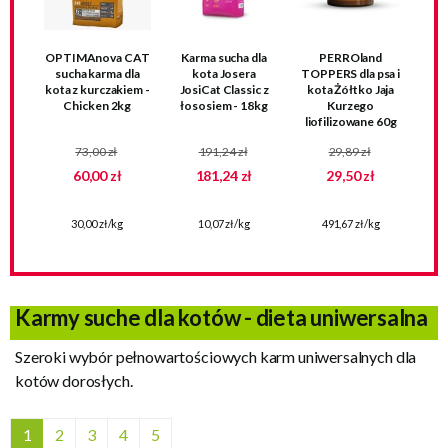
OPTIMAnova CAT
Karma sucha dla
PERROland
sucha karma dla
kota Josera
TOPPERS dla psa i
kota z kurczakiem -
JosiCat Classic z
kota Żółtko Jaja
Chicken 2kg
łososiem - 18kg
Kurzego
liofilizowane 60g
73,00 zł
191,24 zł
29,89 zł
60,00 zł
181,24 zł
29,50 zł
30,00 zł/kg
10,07 zł/kg
491,67 zł/kg
Karmy suche dla kotów - dieta uniwersalna
Szeroki wybór pełnowartościowych karm uniwersalnych dla
kotów dorosłych.
1
2
3
4
5