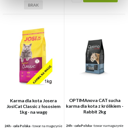
BRAK
OPTIMAnova CAT sucha
Karma dla kota Josera
karma dla kota z królikiem -
JosiCat Classic z łososiem
Rabbit 2kg
1kg - na wagę
24h - cała Polska
- towar na magazynie
24h - cała Polska
- towar na magazynie