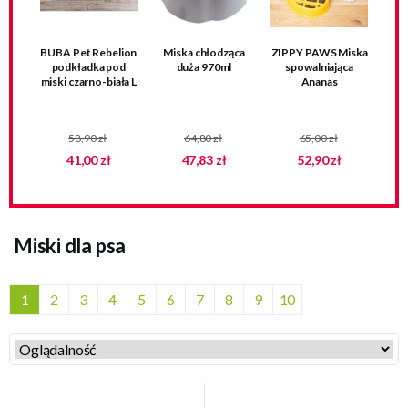
BUBA Pet Rebelion
Miska chłodząca
ZIPPY PAWS Miska
podkładka pod
duża 970ml
spowalniająca
miski czarno-biała L
Ananas
58,90 zł
64,80 zł
65,00 zł
41,00 zł
47,83 zł
52,90 zł
Miski dla psa
1
2
3
4
5
6
7
8
9
10