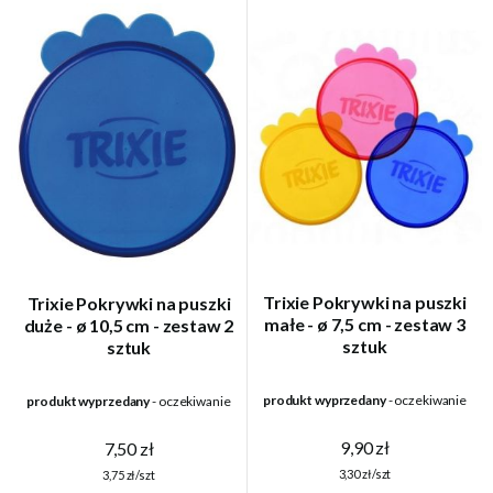
Trixie Pokrywki na puszki
Trixie Pokrywki na puszki
małe - ø 7,5 cm - zestaw 3
duże - ø 10,5 cm - zestaw 2
sztuk
sztuk
produkt wyprzedany
- oczekiwanie
produkt wyprzedany
- oczekiwanie
9,90 zł
7,50 zł
3,30 zł/szt
3,75 zł/szt