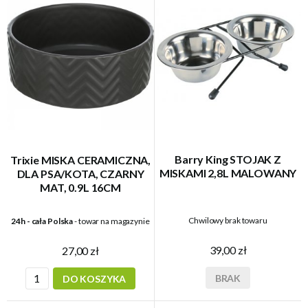
Barry King STOJAK Z
Trixie MISKA CERAMICZNA,
MISKAMI 2,8L MALOWANY
DLA PSA/KOTA, CZARNY
MAT, 0.9L 16CM
Chwilowy brak towaru
24h - cała Polska
- towar na magazynie
39,00 zł
27,00 zł
BRAK
DO KOSZYKA