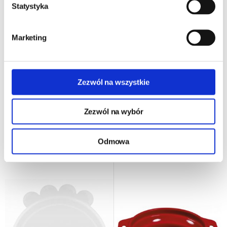
Statystyka
Marketing
Miska podróżna składana
Trixie wieczko na puszki
500ml Trixie
małe, przezroczyste 2szt- o
7.6 cm
Zezwól na wszystkie
24h - cała Polska
- towar na magazynie
24h - cała Polska
- towar na magazynie
14,00 zł
Zezwól na wybór
8,90 zł
4,45 zł/szt
DO KOSZYKA
Odmowa
DO KOSZYKA