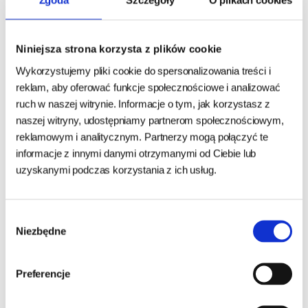
Zgoda
Szczegóły
O plikach cookies
Trixie MISKA CERAMICZNA,
Miska podróżna składana 2l
DLA PSA/KOTA, CZARNY
Trixie
MAT, 1.6L 20CM
Niniejsza strona korzysta z plików cookie
Wykorzystujemy pliki cookie do spersonalizowania treści i
24h - cała Polska
- towar na magazynie
24h - cała Polska
- towar na magazynie
reklam, aby oferować funkcje społecznościowe i analizować
ruch w naszej witrynie. Informacje o tym, jak korzystasz z
43,00 zł
32,50 zł
naszej witryny, udostępniamy partnerom społecznościowym,
reklamowym i analitycznym. Partnerzy mogą połączyć te
DO KOSZYKA
DO KOSZYKA
informacje z innymi danymi otrzymanymi od Ciebie lub
uzyskanymi podczas korzystania z ich usług.
Wybór
Niezbędne
zgody
Preferencje