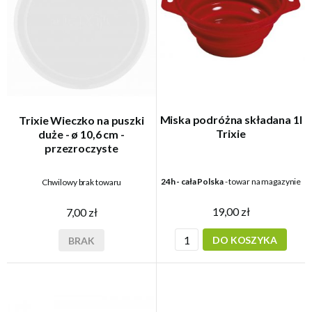
Miska podróżna składana 1l
Trixie Wieczko na puszki
Trixie
duże - ø 10,6 cm -
przezroczyste
24h - cała Polska
- towar na magazynie
Chwilowy brak towaru
19,00 zł
7,00 zł
DO KOSZYKA
BRAK