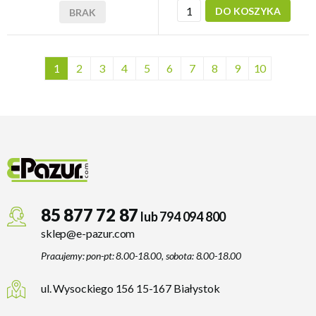
DO KOSZYKA
BRAK
1
2
3
4
5
6
7
8
9
10
85 877 72 87
lub 794 094 800
sklep@e-pazur.com
Pracujemy: pon-pt: 8.00-18.00, sobota: 8.00-18.00
ul. Wysockiego 156 15-167 Białystok