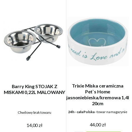
Trixie Miska ceramiczna
Barry King STOJAK Z
Pet`s Home
MISKAMI 0,22L MALOWANY
jasnoniebieska/kremowa 1,4l
20cm
24h - cała Polska
- towar na magazynie
Chwilowy brak towaru
44,00 zł
14,00 zł