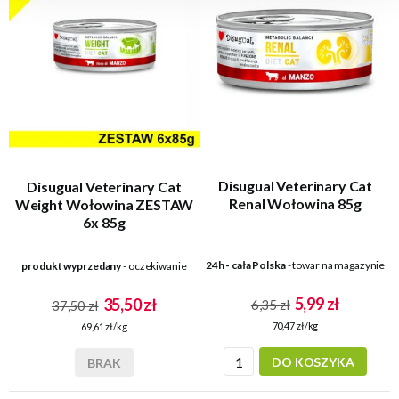
Disugual Veterinary Cat
Disugual Veterinary Cat
Renal Wołowina 85g
Weight Wołowina ZESTAW
6x 85g
24h - cała Polska
- towar na magazynie
produkt wyprzedany
- oczekiwanie
5,99 zł
35,50 zł
6,35 zł
37,50 zł
70,47 zł/kg
69,61 zł/kg
DO KOSZYKA
BRAK