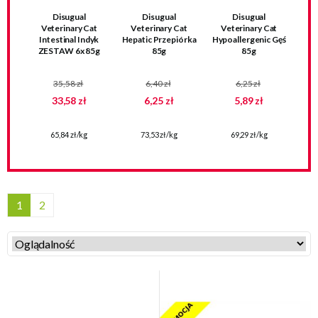
Disugual
Disugual
Disugual
Veterinary Cat
Veterinary Cat
Veterinary Cat
Intestinal Indyk
Hepatic Przepiórka
Hypoallergenic Gęś
ZESTAW 6x 85g
85g
85g
35,58 zł
6,40 zł
6,25 zł
33,58 zł
6,25 zł
5,89 zł
65,84 zł/kg
73,53 zł/kg
69,29 zł/kg
1
2