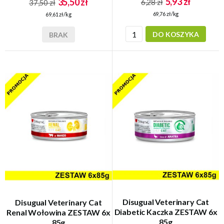
5,93 zł
35,50 zł
6,28 zł
37,50 zł
69,76 zł/kg
69,61 zł/kg
DO KOSZYKA
BRAK
Disugual Veterinary Cat
Disugual Veterinary Cat
Diabetic Kaczka ZESTAW 6x
Renal Wołowina ZESTAW 6x
85g
85g