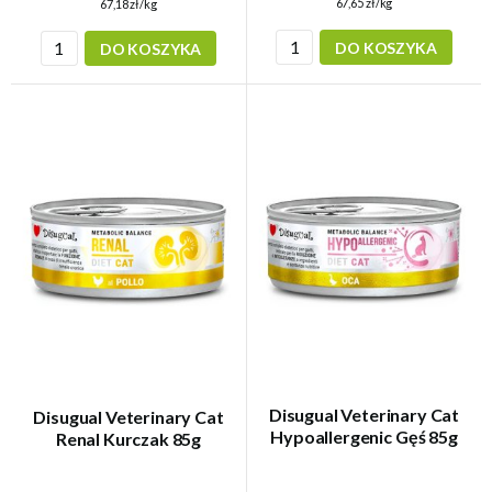
67,65 zł/kg
67,18 zł/kg
DO KOSZYKA
DO KOSZYKA
Disugual Veterinary Cat
Disugual Veterinary Cat
Hypoallergenic Gęś 85g
Renal Kurczak 85g