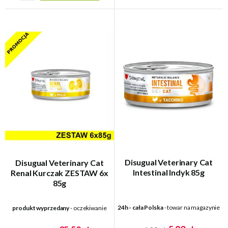
Disugual Veterinary Cat
Disugual Veterinary Cat
Intestinal Indyk 85g
Renal Kurczak ZESTAW 6x
85g
24h - cała Polska
- towar na magazynie
produkt wyprzedany
- oczekiwanie