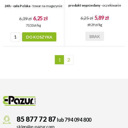
produkt wyprzedany
- oczekiwanie
24h - cała Polska
- towar na magazynie
5,89 zł
6,25 zł
6,25 zł
6,39 zł
69,29 zł/kg
73,53 zł/kg
BRAK
DO KOSZYKA
1
2
85 877 72 87
lub 794 094 800
sklep@e-pazur.com