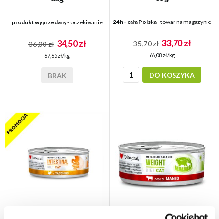
24h - cała Polska
- towar na magazynie
produkt wyprzedany
- oczekiwanie
33,70 zł
34,50 zł
35,70 zł
36,00 zł
66,08 zł/kg
67,65 zł/kg
DO KOSZYKA
BRAK