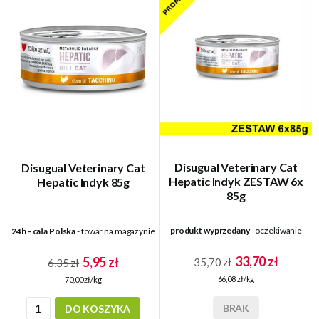
Disugual Veterinary Cat
Disugual Veterinary Cat
Hepatic Indyk ZESTAW 6x
Hepatic Indyk 85g
85g
produkt wyprzedany
- oczekiwanie
24h - cała Polska
- towar na magazynie
33,70 zł
5,95 zł
35,70 zł
6,35 zł
66,08 zł/kg
70,00 zł/kg
BRAK
DO KOSZYKA