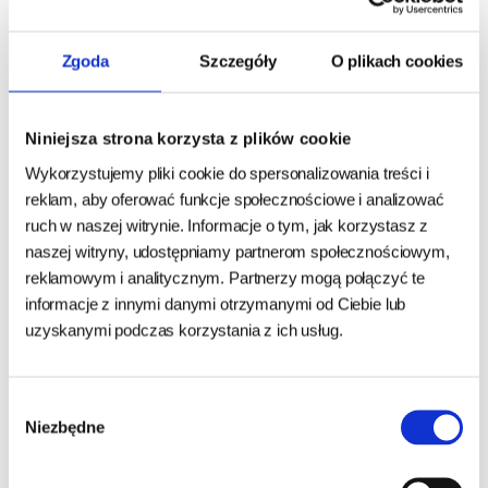
WYCOFYWANY Z OFERTY -
Disugual Veterinary Cat
Zgoda
Szczegóły
O plikach cookies
Disugual Veterinary Cat
Intestinal Indyk ZESTAW 6x
Weight Wołowina 85g
85g
Niniejsza strona korzysta z plików cookie
24h - cała Polska
- towar na magazynie
24h - cała Polska
- towar na magazynie
Wykorzystujemy pliki cookie do spersonalizowania treści i
5,69 zł
33,58 zł
6,25 zł
35,58 zł
reklam, aby oferować funkcje społecznościowe i analizować
66,94 zł/kg
65,84 zł/kg
ruch w naszej witrynie. Informacje o tym, jak korzystasz z
naszej witryny, udostępniamy partnerom społecznościowym,
DO KOSZYKA
DO KOSZYKA
reklamowym i analitycznym. Partnerzy mogą połączyć te
informacje z innymi danymi otrzymanymi od Ciebie lub
uzyskanymi podczas korzystania z ich usług.
Wybór
Niezbędne
zgody