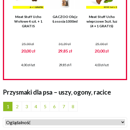
Meat Stuff Ucho
GACZOO Olej z
Meat Stuff Ucho
Wołowe 4 szt. + 1
Łososia 1000ml
wieprzowe 5szt. luz
GRATIS
(4 + 1 GRATIS)
25,00 zł
31,39 zł
25,00 zł
20,00 zł
29,85 zł
20,00 zł
4,00 zł/szt
29,85 zł/l
4,00 zł/szt
Przysmaki dla psa – uszy, ogony, racice
1
2
3
4
5
6
7
8