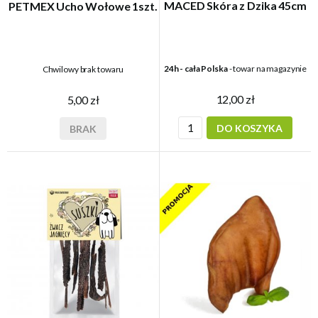
MACED Skóra z Dzika 45cm
PETMEX Ucho Wołowe 1szt.
24h - cała Polska
- towar na magazynie
Chwilowy brak towaru
12,00 zł
5,00 zł
DO KOSZYKA
BRAK