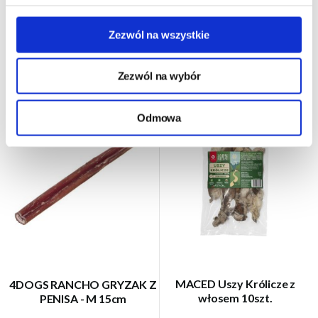
16,00 zł
9,99 zł
8,00 zł/szt
DO KOSZYKA
Zezwól na wszystkie
DO KOSZYKA
Zezwól na wybór
Odmowa
MACED Uszy Królicze z
4DOGS RANCHO GRYZAK Z
włosem 10szt.
PENISA - M 15cm