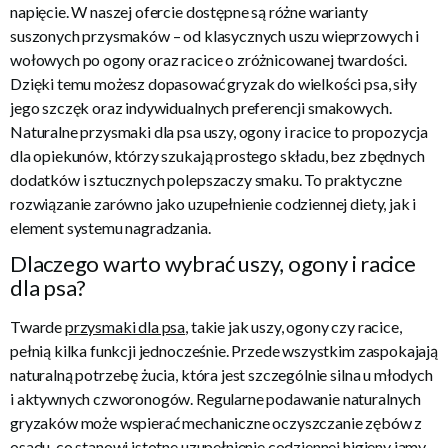
napięcie. W naszej ofercie dostępne są różne warianty
suszonych przysmaków – od klasycznych uszu wieprzowych i
wołowych po ogony oraz racice o zróżnicowanej twardości.
Dzięki temu możesz dopasować gryzak do wielkości psa, siły
jego szczęk oraz indywidualnych preferencji smakowych.
Naturalne przysmaki dla psa uszy, ogony i racice to propozycja
dla opiekunów, którzy szukają prostego składu, bez zbędnych
dodatków i sztucznych polepszaczy smaku. To praktyczne
rozwiązanie zarówno jako uzupełnienie codziennej diety, jak i
element systemu nagradzania.
Dlaczego warto wybrać uszy, ogony i racice
dla psa?
Twarde
przysmaki dla psa
, takie jak uszy, ogony czy racice,
pełnią kilka funkcji jednocześnie. Przede wszystkim zaspokajają
naturalną potrzebę żucia, która jest szczególnie silna u młodych
i aktywnych czworonogów. Regularne podawanie naturalnych
gryzaków może wspierać mechaniczne oczyszczanie zębów z
osadu, co stanowi istotne uzupełnienie codziennej higieny jamy