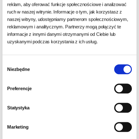
reklam, aby oferować funkcje społecznościowe i analizować
ruch w naszej witrynie. Informacje o tym, jak korzystasz z
naszej witryny, udostępniamy partnerom społecznościowym,
reklamowym i analitycznym. Partnerzy mogą połączyć te
informacje z innymi danymi otrzymanymi od Ciebie lub
uzyskanymi podczas korzystania z ich usług.
Wybór
Niezbędne
zgody
Preferencje
Meat Stuff Skóra Królicza z
4DOGS RANCHO GRYZAK Z
futrem 50cm 2szt.
PENISA - S 10cm
Statystyka
24h - cała Polska
- towar na magazynie
24h - cała Polska
- towar na magazynie
Marketing