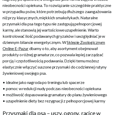
nieobecności opiekuna. To rozwiązanie szczególnie praktyczne
w przypadku psów, które potrzebują dłuższego zaangażowania
niż przy klasycznych, miękkich smakołykach. Naturalne
przysmaki dla psa tego typu nie zastępują pełnoporcjowej
karmy, ale stanowią jej wartościowe uzupełnienie. Warto
kontrolować ilość podawanych gryzaków i uwzględniać je w
dziennym bilansie energetycznym. W
Sklepie Zoologicznym
Online E-Pazur
dbamy o to, aby asortyment obejmował
produkty o różnej gramaturze, co pozwala lepiej zarządzać
porcją i częstotliwością podawania. Dzięki temu możesz
elastycznie włączyć suszone przysmaki do codziennej rutyny
żywieniowej swojego psa.
• idealne jako nagroda po treningu lub spacerze
• pomoc w redukcji nudy podczas nieobecności opiekuna
• możliwość dopasowania gramatury do planu żywieniowego
• uzupełnienie diety bez rezygnacji z pełnoporcjowej karmy
Przysmaki dla psa – uszy, ogony, racice w