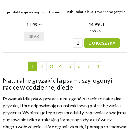
24h - cała Polska
- towar na magazynie
produkt wyprzedany
- oczekiwanie
14,99 zł
11,99 zł
1,50 zł/sz
BRAK
DO KOSZYKA
1
2
3
4
5
6
7
8
Naturalne gryzaki dla psa – uszy, ogony i
racice w codziennej diecie
Przysmaki dla psa w postaci uszu, ogonów i racic to naturalne
gryzaki, które odpowiadają na instynktowną potrzebę żucia i
gryzienia. Wybierając tego typu produkty, zapewniasz swojemu
pupilowi nie tylko atrakcyjną formę nagrody, ale również
długotrwałe zajęcie, które ogranicza nudę i pomaga rozładować