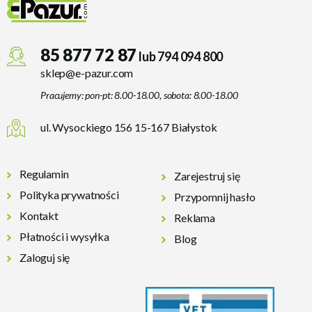
85 877 72 87
lub 794 094 800
sklep@e-pazur.com
Pracujemy: pon-pt: 8.00-18.00, sobota: 8.00-18.00
ul. Wysockiego 156 15-167 Białystok
Regulamin
Zarejestruj się
Polityka prywatności
Przypomnij hasło
Kontakt
Reklama
Płatności i wysyłka
Blog
Zaloguj się