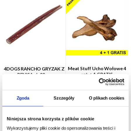
Meat Stuff Ucho Wołowe 4
4DOGS RANCHO GRYZAK Z
szt. + 1 GRATIS
PENISA - L 30cm
24h - cała Polska
- towar na magazynie
24h - cała Polska
- towar na magazynie
Zgoda
Szczegóły
O plikach cookies
20,00 zł
25,90 zł
25,00 zł
4,00 zł/szt
Niniejsza strona korzysta z plików cookie
DO KOSZYKA
DO KOSZYKA
Wykorzystujemy pliki cookie do spersonalizowania treści i