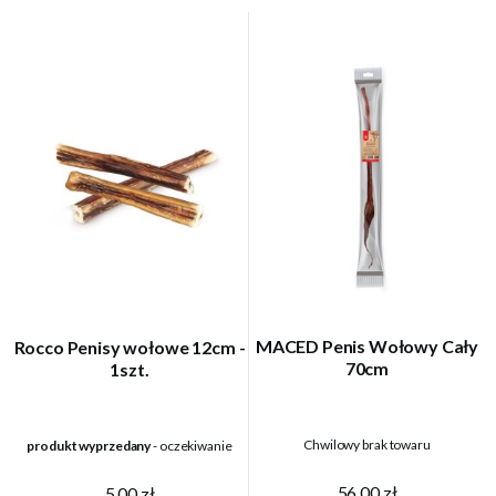
MACED Penis Wołowy Cały
Rocco Penisy wołowe 12cm -
70cm
1szt.
Chwilowy brak towaru
produkt wyprzedany
- oczekiwanie
56,00 zł
5,00 zł