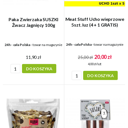
Meat Stuff Ucho wieprzowe
Paka Zwierzaka SUSZKI
5szt. luz (4 + 1 GRATIS)
Żwacz Jagnięcy 100g
24h - cała Polska
- towar na magazynie
24h - cała Polska
- towar na magazynie
20,00 zł
11,90 zł
25,00 zł
4,00 zł/szt
DO KOSZYKA
DO KOSZYKA