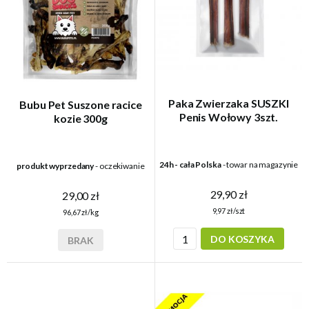
Paka Zwierzaka SUSZKI
Bubu Pet Suszone racice
Penis Wołowy 3szt.
kozie 300g
24h - cała Polska
- towar na magazynie
produkt wyprzedany
- oczekiwanie
29,90 zł
29,00 zł
9,97 zł/szt
96,67 zł/kg
DO KOSZYKA
BRAK