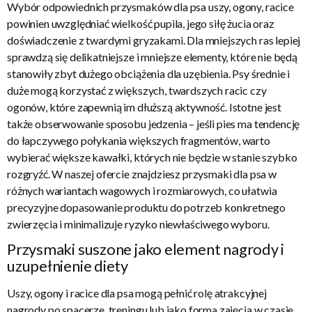
Wybór odpowiednich przysmaków dla psa uszy, ogony, racice
powinien uwzględniać wielkość pupila, jego siłę żucia oraz
doświadczenie z twardymi gryzakami. Dla mniejszych ras lepiej
sprawdzą się delikatniejsze i mniejsze elementy, które nie będą
stanowiły zbyt dużego obciążenia dla uzębienia. Psy średnie i
duże mogą korzystać z większych, twardszych racic czy
ogonów, które zapewnią im dłuższą aktywność. Istotne jest
także obserwowanie sposobu jedzenia – jeśli pies ma tendencję
do łapczywego połykania większych fragmentów, warto
wybierać większe kawałki, których nie będzie w stanie szybko
rozgryźć. W naszej ofercie znajdziesz przysmaki dla psa w
różnych wariantach wagowych i rozmiarowych, co ułatwia
precyzyjne dopasowanie produktu do potrzeb konkretnego
zwierzęcia i minimalizuje ryzyko niewłaściwego wyboru.
Przysmaki suszone jako element nagrody i
uzupełnienie diety
Uszy, ogony i racice dla psa mogą pełnić rolę atrakcyjnej
nagrody po spacerze, treningu lub jako forma zajęcia w czasie