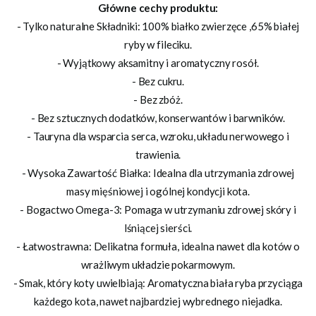
Główne cechy produktu:
- Tylko naturalne Składniki: 100% białko zwierzęce ,65% białej
ryby w fileciku.
- Wyjątkowy aksamitny i aromatyczny rosół.
- Bez cukru.
- Bez zbóż.
- Bez sztucznych dodatków, konserwantów i barwników.
- Tauryna dla wsparcia serca, wzroku, układu nerwowego i
trawienia.
- Wysoka Zawartość Białka: Idealna dla utrzymania zdrowej
masy mięśniowej i ogólnej kondycji kota.
- Bogactwo Omega-3: Pomaga w utrzymaniu zdrowej skóry i
lśniącej sierści.
- Łatwostrawna: Delikatna formuła, idealna nawet dla kotów o
wrażliwym układzie pokarmowym.
- Smak, który koty uwielbiają: Aromatyczna biała ryba przyciąga
każdego kota, nawet najbardziej wybrednego niejadka.