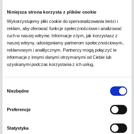
Niniejsza strona korzysta z plików cookie
Dawkowanie
Wykorzystujemy pliki cookie do spersonalizowania treści i
Zmianę diety należy wprowadzić stopniowo przez okres około
reklam, aby oferować funkcje społecznościowe i analizować
pięciu dni.
ruch w naszej witrynie. Informacje o tym, jak korzystasz z
Dla Kotów 2 – 4 kg dzienna rekomendowana dawka to 2 – 3
naszej witryny, udostępniamy partnerom społecznościowym,
saszetki.
reklamowym i analitycznym. Partnerzy mogą połączyć te
Dla Kotów 4 – 6 kg dzienna rekomendowana dawka to 3 – 4
informacje z innymi danymi otrzymanymi od Ciebie lub
saszetki.
uzyskanymi podczas korzystania z ich usług.
Wielkość porcji może się zmienić w zależności od wieku,
Wybór
aktywności i rasy Kota. Zalecenia: karmę dla Kota przechowuj w
Niezbędne
zgody
chłodnym i suchym miejscu, karmę podawaj w temperaturze
pokojowej – tak smakuje najlepiej! Otwarte opakowanie schowaj
do lodówki, zawartość rozpoczętej puszki najlepiej zużyć w ciągu
Preferencje
48 godzin. Pamiętaj, by zapewniać Kotu stały dostęp do czystej i
świeżej wody!
Statystyka