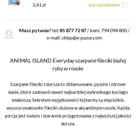
3,41 zł
kup z produktem
Masz pytania?
tel:
85 877 72 87
/ kom: 794 094 800 /
e-mail:
sklep@e-pazur.com
ANIMAL ISLAND Everyday szarpane fileciki białej
ryby w rosole
Szarpane fileciki z dorsza to zbilansowane, pyszne i zdrowe
danie, które zadowoli nawet najbardziej wybrednego kociego
smakosza. Sekretem wyjątkowości tej karmy są mięciutkie,
wysoce smakowite fileciki otulone w aksamitnym rosole. Każda
porcja jest świeżo i starannie przygotowana z najwyższej jakości
dorsza.