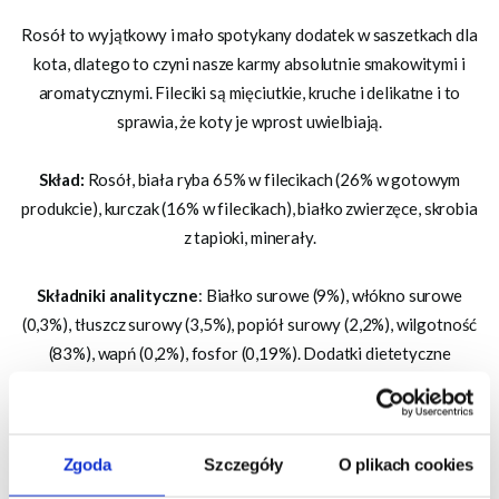
Rosół to wyjątkowy i mało spotykany dodatek w saszetkach dla
kota, dlatego to czyni nasze karmy absolutnie smakowitymi i
aromatycznymi. Fileciki są mięciutkie, kruche i delikatne i to
sprawia, że koty je wprost uwielbiają.
Skład:
Rosół, biała ryba 65% w filecikach (26% w gotowym
produkcie), kurczak (16% w filecikach), białko zwierzęce, skrobia
z tapioki, minerały.
Składniki analityczne
: Białko surowe (9%), włókno surowe
(0,3%), tłuszcz surowy (3,5%), popiół surowy (2,2%), wilgotność
(83%), wapń (0,2%), fosfor (0,19%). Dodatki dietetyczne
Tauryna: 1500mg, Witamina E: 100mg, Cynk (tlenek cynku):
10mg, Mangan (siarczan manganawy, monohydrat): 2mg, Jod
(bezwodny jodan wapnia): 0,7mg, Miedź (pentahydrat siarczanu
Zgoda
Szczegóły
O plikach cookies
miedzi (II): 2mg, Żelazo (siarczan żelaza (II) monohydrat): 2mg,
Biotyna: 100μg, Witamina D3: 300μg.