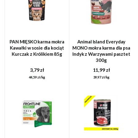
PAN MIĘSKO karma mokra
Animal Island Everyday
Kawałki w sosie dla kociąt
MONO mokra karma dla psa
Kurczak z Królikiem 85g
Indyk z Warzywami pasztet
300g
3,79 zł
11,99 zł
44,59 zł/kg
39,97 zł/kg