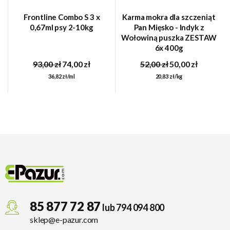
Frontline Combo S 3 x
Karma mokra dla szczeniąt
0,67ml psy 2-10kg
Pan Mięsko - Indyk z
Wołowiną puszka ZESTAW
6x 400g
93,00 zł
74,00 zł
52,00 zł
50,00 zł
36,82 zł/ml
20,83 zł/kg
85 877 72 87
lub 794 094 800
sklep@e-pazur.com