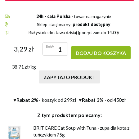
24h - cała Polska
- towar na magazynie
Sklep stacjonarny:
produkt dostępny
Białystok: dostawa dzisiaj (pon-pt zam do 14.00)
ilość:
3,29 zł
DODAJ DO KOSZYKA
38,71 zł/kg
ZAPYTAJ O PRODUKT
Rabat 2%
- koszyk od 299zł
Rabat 3%
- od 450zł
♥
♥
Z tym produktem polecamy:
BRIT CARE Cat Soup with Tuna - zupa dla kota z
tuńczykiem 75g