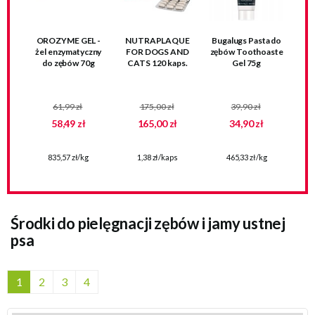
OROZYME GEL -
NUTRAPLAQUE
Bugalugs Pasta do
żel enzymatyczny
FOR DOGS AND
zębów Toothoaste
do zębów 70g
CATS 120 kaps.
Gel 75g
61,99 zł
175,00 zł
39,90 zł
58,49 zł
165,00 zł
34,90 zł
835,57 zł/kg
1,38 zł/kaps
465,33 zł/kg
Środki do pielęgnacji zębów i jamy ustnej
psa
1
2
3
4