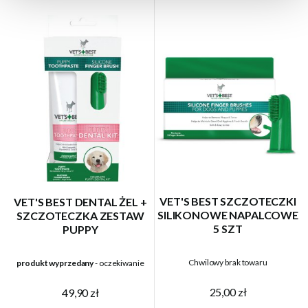
VET'S BEST SZCZOTECZKI
VET'S BEST DENTAL ŻEL +
SILIKONOWE NAPALCOWE
SZCZOTECZKA ZESTAW
5 SZT
PUPPY
Chwilowy brak towaru
produkt wyprzedany
- oczekiwanie
25,00 zł
49,90 zł