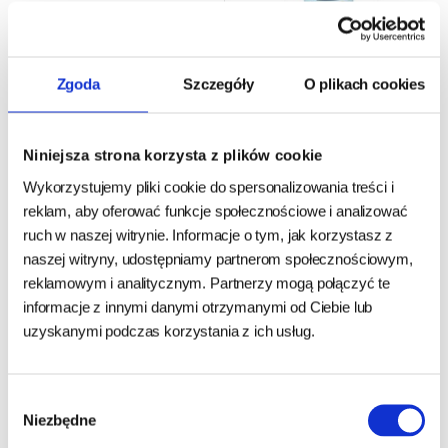
Zgoda
Szczegóły
O plikach cookies
Trixie Pasta do zębów dla
Aio Nature Naturalna Pasta
Niniejsza strona korzysta z plików cookie
psa z miętą tx 2557
do zębów mikrobiotyczna z
Wykorzystujemy pliki cookie do spersonalizowania treści i
enzymami i minerałami 50g
reklam, aby oferować funkcje społecznościowe i analizować
ruch w naszej witrynie. Informacje o tym, jak korzystasz z
24h - cała Polska
- towar na magazynie
24h - cała Polska
- towar na magazynie
naszej witryny, udostępniamy partnerom społecznościowym,
12,00 zł
65,55 zł
reklamowym i analitycznym. Partnerzy mogą połączyć te
69,00 zł
informacje z innymi danymi otrzymanymi od Ciebie lub
120,00 zł/kg
1 311,00 zł/kg
uzyskanymi podczas korzystania z ich usług.
DO KOSZYKA
DO KOSZYKA
Wybór
Niezbędne
zgody