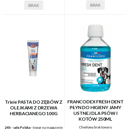
BRAK
BRAK
FRANCODEX FRESH DENT
Trixie PASTA DO ZĘBÓW Z
PŁYN DO HIGIENY JAMY
OLEJKAMI Z DRZEWA
USTNEJ DLA PSÓW I
HERBACIANEGO 100G
KOTÓW 250ML
Chwilowy brak towaru
24h - cała Polska
- towar na magazynie