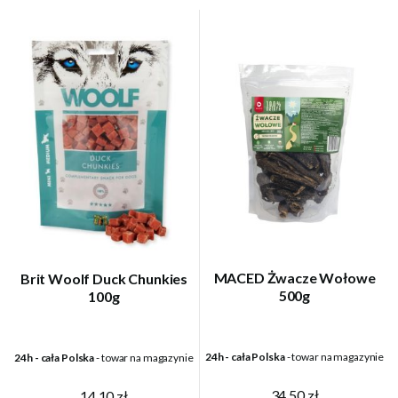
MACED Żwacze Wołowe
Brit Woolf Duck Chunkies
500g
100g
24h - cała Polska
- towar na magazynie
24h - cała Polska
- towar na magazynie
34,50 zł
14,10 zł