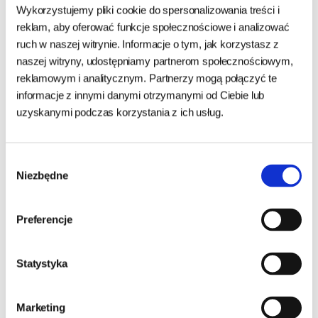
DO KOSZYKA
Wykorzystujemy pliki cookie do spersonalizowania treści i
DO KOSZYKA
reklam, aby oferować funkcje społecznościowe i analizować
ruch w naszej witrynie. Informacje o tym, jak korzystasz z
naszej witryny, udostępniamy partnerom społecznościowym,
reklamowym i analitycznym. Partnerzy mogą połączyć te
informacje z innymi danymi otrzymanymi od Ciebie lub
uzyskanymi podczas korzystania z ich usług.
Wybór
Niezbędne
zgody
Preferencje
Brit Woolf Rabbit Chunkies
Brit Woolf Chicken Rawhide
Statystyka
100g
Twister 100g
Marketing