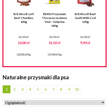
Brit Woolf soft
BEMO Przysmaki
Brit Woolf Beef
beef Chunkies
Tłoczone na zimno
Sushi With Cod
100g
Veal - Cielęcina
100g
180g
13,00 zł
22,90 zł
11,00 zł
12,00 zł
21,50 zł
9,90 zł
120,00 zł/kg
119,44 zł/kg
Naturalne przysmaki dla psa
1
2
3
4
5
6
7
8
9
10