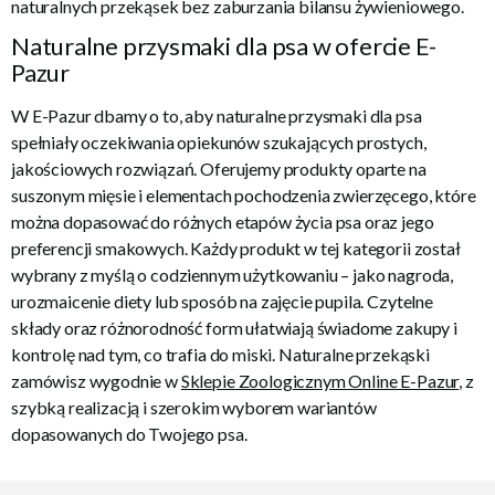
naturalnych przekąsek bez zaburzania bilansu żywieniowego.
Naturalne przysmaki dla psa w ofercie E-
Pazur
W E-Pazur dbamy o to, aby naturalne przysmaki dla psa
spełniały oczekiwania opiekunów szukających prostych,
jakościowych rozwiązań. Oferujemy produkty oparte na
suszonym mięsie i elementach pochodzenia zwierzęcego, które
można dopasować do różnych etapów życia psa oraz jego
preferencji smakowych. Każdy produkt w tej kategorii został
wybrany z myślą o codziennym użytkowaniu – jako nagroda,
urozmaicenie diety lub sposób na zajęcie pupila. Czytelne
składy oraz różnorodność form ułatwiają świadome zakupy i
kontrolę nad tym, co trafia do miski. Naturalne przekąski
zamówisz wygodnie w
Sklepie Zoologicznym Online E-Pazur
, z
szybką realizacją i szerokim wyborem wariantów
dopasowanych do Twojego psa.