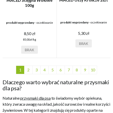
MACED Ścięgna Wołowe
100g
produkt wyprzedany
- oczekiwanie
produkt wyprzedany
- oczekiwanie
5,30 zł
8,50 zł
85,00 zł/kg
BRAK
BRAK
1
2
3
4
5
6
7
8
9
10
Dlaczego warto wybrać naturalne przysmaki
dla psa?
Naturalne
przysmaki dla psa
to świadomy wybór opiekuna,
który zwraca uwagę na skład, jakość surowców i realne korzyści
żywieniowe. W tej kategorii znajdują się produkty oparte na