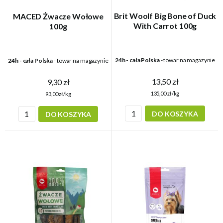
Brit Woolf Big Bone of Duck
MACED Żwacze Wołowe
With Carrot 100g
100g
24h - cała Polska
- towar na magazynie
24h - cała Polska
- towar na magazynie
13,50 zł
9,30 zł
135,00 zł/kg
93,00 zł/kg
DO KOSZYKA
DO KOSZYKA