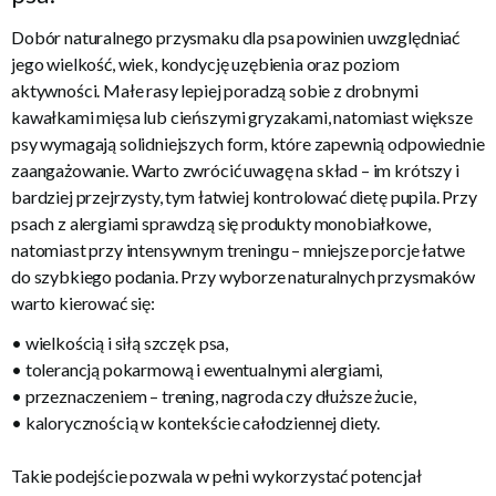
Dobór naturalnego przysmaku dla psa powinien uwzględniać
jego wielkość, wiek, kondycję uzębienia oraz poziom
aktywności. Małe rasy lepiej poradzą sobie z drobnymi
kawałkami mięsa lub cieńszymi gryzakami, natomiast większe
psy wymagają solidniejszych form, które zapewnią odpowiednie
zaangażowanie. Warto zwrócić uwagę na skład – im krótszy i
bardziej przejrzysty, tym łatwiej kontrolować dietę pupila. Przy
psach z alergiami sprawdzą się produkty monobiałkowe,
natomiast przy intensywnym treningu – mniejsze porcje łatwe
do szybkiego podania. Przy wyborze naturalnych przysmaków
warto kierować się:
• wielkością i siłą szczęk psa,
• tolerancją pokarmową i ewentualnymi alergiami,
• przeznaczeniem – trening, nagroda czy dłuższe żucie,
• kalorycznością w kontekście całodziennej diety.
Takie podejście pozwala w pełni wykorzystać potencjał