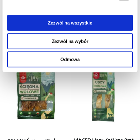
24h - cała Polska
- towar na magazynie
24h - cała Polska
- towar na magazynie
11,90 zł
14,29 zł
Zezwól na wszystkie
119,00 zł/kg
142,90 zł/kg
DO KOSZYKA
DO KOSZYKA
Zezwól na wybór
Odmowa
MACED Uszy Królicze 2szt