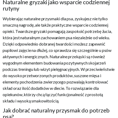
Naturalne gryzaki jako wsparcie codziennej
rutyny
Wybierając naturalne przysmaki dla psa, zyskujesz nie tylko
smaczną nagrodę, ale także praktyczne wsparcie codziennej
opieki. Twardsze gryzaki pomagają zaspokoić potrzebę żucia,
która jest naturalnym zachowaniem psa niezależnie od wieku.
Dzięki odpowiednio dobranej twardości możesz zapewnić
pupilowi zajęcie na dłużej, co sprawdza się szczególnie u psów
aktywnych i energicznych. Naturalne przekąski są również
wygodnym elementem budowania pozytywnych skojarzeń
podczas treningu lub wizyt pielęgnacyjnych. W przeciwieństwie
do wysoko przetworzonych produktów, suszone mięsa i
elementy pochodzenia zwierzęcego pozwalają kontrolować
skład oraz ilość dodatków w diecie. To rozwiązanie dla
opiekunów, którzy chcą łączyć funkcjonalność z prostotą
składu i wysoką smakowitością.
Jak dobrać naturalny przysmak do potrzeb
psa?