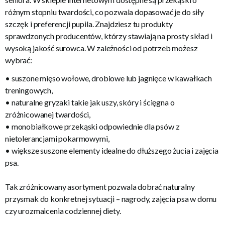
różnym stopniu twardości, co pozwala dopasować je do siły
szczęk i preferencji pupila. Znajdziesz tu produkty
sprawdzonych producentów, którzy stawiają na prosty skład i
wysoką jakość surowca. W zależności od potrzeb możesz
wybrać:
• suszone mięso wołowe, drobiowe lub jagnięce w kawałkach
treningowych,
• naturalne gryzaki takie jak uszy, skóry i ścięgna o
zróżnicowanej twardości,
• monobiałkowe przekąski odpowiednie dla psów z
nietolerancjami pokarmowymi,
• większe suszone elementy idealne do dłuższego żucia i zajęcia
psa.
Tak zróżnicowany asortyment pozwala dobrać naturalny
przysmak do konkretnej sytuacji – nagrody, zajęcia psa w domu
czy urozmaicenia codziennej diety.