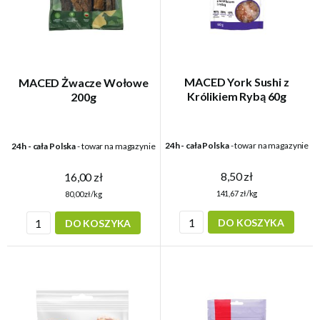
MACED York Sushi z
MACED Żwacze Wołowe
Królikiem Rybą 60g
200g
24h - cała Polska
- towar na magazynie
24h - cała Polska
- towar na magazynie
8,50 zł
16,00 zł
141,67 zł/kg
80,00 zł/kg
DO KOSZYKA
DO KOSZYKA