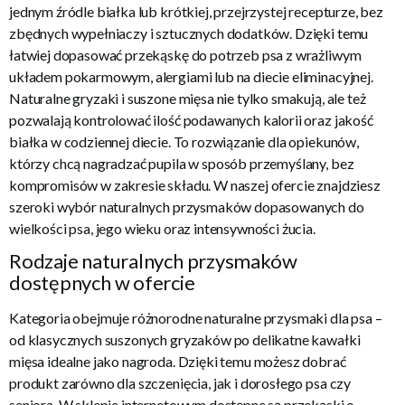
jednym źródle białka lub krótkiej, przejrzystej recepturze, bez
zbędnych wypełniaczy i sztucznych dodatków. Dzięki temu
łatwiej dopasować przekąskę do potrzeb psa z wrażliwym
układem pokarmowym, alergiami lub na diecie eliminacyjnej.
Naturalne gryzaki i suszone mięsa nie tylko smakują, ale też
pozwalają kontrolować ilość podawanych kalorii oraz jakość
białka w codziennej diecie. To rozwiązanie dla opiekunów,
którzy chcą nagradzać pupila w sposób przemyślany, bez
kompromisów w zakresie składu. W naszej ofercie znajdziesz
szeroki wybór naturalnych przysmaków dopasowanych do
wielkości psa, jego wieku oraz intensywności żucia.
Rodzaje naturalnych przysmaków
dostępnych w ofercie
Kategoria obejmuje różnorodne naturalne przysmaki dla psa –
od klasycznych suszonych gryzaków po delikatne kawałki
mięsa idealne jako nagroda. Dzięki temu możesz dobrać
produkt zarówno dla szczenięcia, jak i dorosłego psa czy
seniora. W sklepie internetowym dostępne są przekąski o