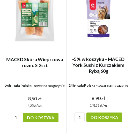
-5% w koszyku - MACED
MACED Skóra Wieprzowa
York Sushi z Kurczakiem
rozm. S 2szt
Rybą 60g
24h - cała Polska
- towar na magazynie
24h - cała Polska
- towar na magazynie
8,90 zł
8,50 zł
148,33 zł/kg
4,25 zł/szt
DO KOSZYKA
DO KOSZYKA