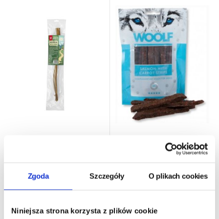
Brit Woolf Salmon With
MACED Skóra Wołowa
Carrot Strips 100g
rozmiar M 1szt
Zgoda
Szczegóły
O plikach cookies
24h - cała Polska
- towar na magazynie
24h - cała Polska
- towar na magazynie
13,00 zł
12,00 zł
Niniejsza strona korzysta z plików cookie
130,00 zł/kg