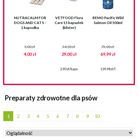
NUTRACALM FOR
VETFOOD Flora
BEMO Pacific Wild
DOGS AND CATS -
Care 15 kapsułek
Salmon Oil 500ml
1 kapsułka
(blister)
5,00 zł
34,50 zł
75,00 zł
4,00 zł
29,00 zł
69,99 zł
2,90 zł/kaps
139,98 zł/l
Preparaty zdrowotne dla psów
1
2
3
4
5
6
7
8
9
10