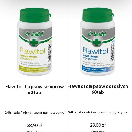
Flawitol dla psów dorosłych
Flawitol dla psów seniorów
60tab
60 tab
24h - cała Polska
- towar na magazynie
24h - cała Polska
- towar na magazynie
29,00 zł
38,90 zł
0,48 zł/tabl