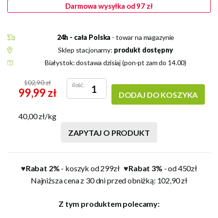
Darmowa wysyłka od 97 zł
24h - cała Polska
- towar na magazynie
Sklep stacjonarny:
produkt dostępny
Białystok: dostawa dzisiaj (pon-pt zam do 14.00)
102,90 zł
ilość:
99,99 zł
DODAJ DO KOSZYKA
40,00 zł/kg
ZAPYTAJ O PRODUKT
Rabat 2%
- koszyk od 299zł
Rabat 3%
- od 450zł
♥
♥
Najniższa cena z 30 dni przed obniżką: 102,90 zł
Z tym produktem polecamy: