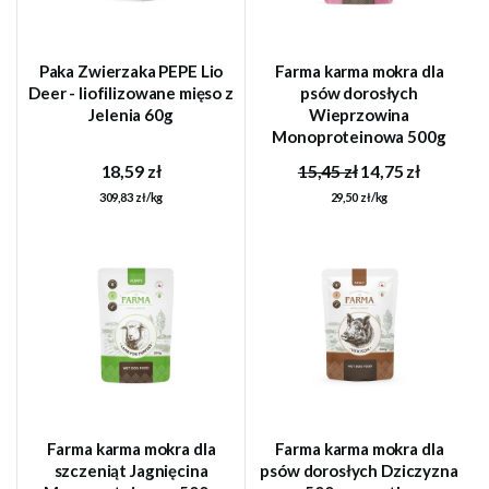
Paka Zwierzaka PEPE Lio
Farma karma mokra dla
Deer - liofilizowane mięso z
psów dorosłych
Jelenia 60g
Wieprzowina
Monoproteinowa 500g
saszetka
18,59 zł
15,45 zł
14,75 zł
309,83 zł/kg
29,50 zł/kg
Farma karma mokra dla
Farma karma mokra dla
szczeniąt Jagnięcina
psów dorosłych Dziczyzna