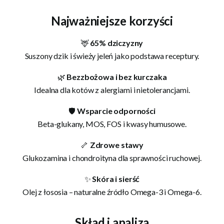
Najważniejsze korzyści
🦌
65% dziczyzny
Suszony dzik i świeży jeleń jako podstawa receptury.
🌿
Bezzbożowa i bez kurczaka
Idealna dla kotów z alergiami i nietolerancjami.
🛡
Wsparcie odporności
Beta-glukany, MOS, FOS i kwasy humusowe.
🦴
Zdrowe stawy
Glukozamina i chondroityna dla sprawności ruchowej.
✨
Skóra i sierść
Olej z łososia – naturalne źródło Omega-3 i Omega-6.
Skład i analiza