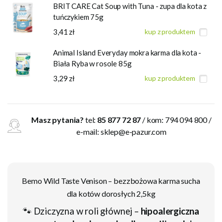
BRIT CARE Cat Soup with Tuna - zupa dla kota z
tuńczykiem 75g
3,41 zł
kup z produktem
Animal Island Everyday mokra karma dla kota -
Biała Ryba w rosole 85g
3,29 zł
kup z produktem
Masz pytania?
tel:
85 877 72 87
/ kom: 794 094 800 /
e-mail:
sklep@e-pazur.com
Bemo Wild Taste Venison – bezzbożowa karma sucha
dla kotów dorosłych 2,5kg
🐾 Dziczyzna w roli głównej –
hipoalergiczna