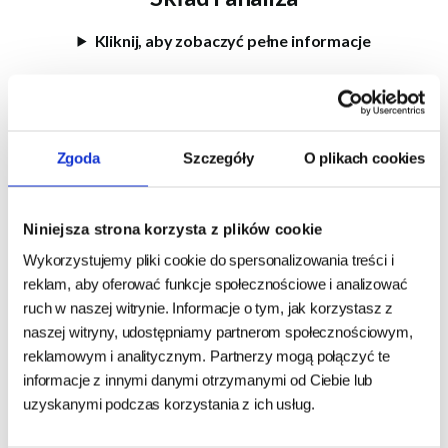
Kliknij, aby zobaczyć pełne informacje
Dla kogo jest ta karma?
✅ Dla kotów dorosłych wszystkich ras
Zgoda
Szczegóły
O plikach cookies
✅ Dla kotów wrażliwych i alergików
✅ Dla kotów z problemami trawiennymi
✅ Dla kotów wyjątkowo wybrednych
Niniejsza strona korzysta z plików cookie
Wykorzystujemy pliki cookie do spersonalizowania treści i
Zalecane dawkowanie (24h)
reklam, aby oferować funkcje społecznościowe i analizować
ruch w naszej witrynie. Informacje o tym, jak korzystasz z
Masa ciała kota
Koty wychodzące
Koty niewychodzące
naszej witryny, udostępniamy partnerom społecznościowym,
1 kg
25 g
23 g
reklamowym i analitycznym. Partnerzy mogą połączyć te
2 kg
40 g
36 g
informacje z innymi danymi otrzymanymi od Ciebie lub
uzyskanymi podczas korzystania z ich usług.
3 kg
53 g
48 g
4 kg
64 g
58 g