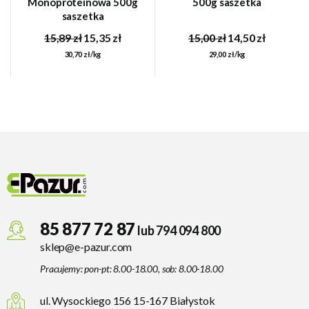
Monoproteinowa 500g
500g saszetka
saszetka
15,89 zł
15,35 zł
15,00 zł
14,50 zł
30,70 zł/kg
29,00 zł/kg
85 877 72 87
lub 794 094 800
sklep@e-pazur.com
Pracujemy: pon-pt: 8.00-18.00, sob: 8.00-18.00
ul. Wysockiego 156 15-167 Białystok