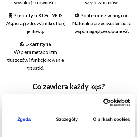
wysokiej strawności.
węglowodanów.
🧬 Prebiotyki XOS i MOS
🍇 Polifenole z winogron
Wspierają zdrową mikroflorę
Naturalne przeciwutleniacze
jelitową.
wspomagające odporność.
💪 L-karnityna
Wspiera metabolizm
tłuszczów i funkcjonowanie
trzustki.
Co zawiera każdy kęs?
Kliknij, aby zobaczyć skład i analizę
Dla kogo jest ta karma?
Zgoda
Szczegóły
O plikach cookies
✅ Dla dorosłych kotów z problemami trawiennymi