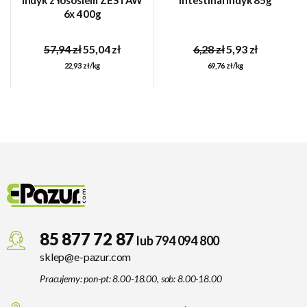
6x 400g
57,94 zł
55,04 zł
6,28 zł
5,93 zł
22,93 zł/kg
69,76 zł/kg
85 877 72 87
lub 794 094 800
sklep@e-pazur.com
Pracujemy: pon-pt: 8.00-18.00, sob: 8.00-18.00