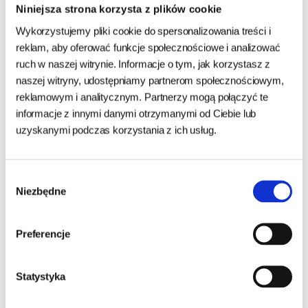
✅ Dla kotów z przewlekłą niewydolnością trzustki
Niniejsza strona korzysta z plików cookie
✅ Dla kotów wymagających diety o obniżonej zawartości
Wykorzystujemy pliki cookie do spersonalizowania treści i
tłuszczu
reklam, aby oferować funkcje społecznościowe i analizować
✅ Dla kotów potrzebujących wsparcia mikroflory jelitowej
ruch w naszej witrynie. Informacje o tym, jak korzystasz z
naszej witryny, udostępniamy partnerom społecznościowym,
reklamowym i analitycznym. Partnerzy mogą połączyć te
Jak dawkować?
informacje z innymi danymi otrzymanymi od Ciebie lub
uzyskanymi podczas korzystania z ich usług.
Zalecana dzienna porcja (może się różnić w zależności od
potrzeb):
Wybór
Masa kota
Dzienna porcja
Niezbędne
zgody
1–2 kg
70–140 g
3–4 kg
210–270 g
5–6 kg
340–410 g
Preferencje
>7 kg
>460 g
Karmę należy podawać po konsultacji z lekarzem weterynarii.
Statystyka
Zapewnij stały dostęp do świeżej wody.