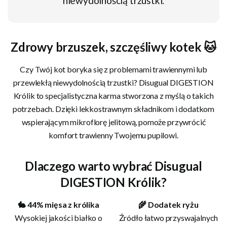
niewydolnością trzustki.
Zdrowy brzuszek, szczęśliwy kotek 🐱
Czy Twój kot boryka się z problemami trawiennymi lub
przewlekłą niewydolnością trzustki? Disugual DIGESTION
Królik to specjalistyczna karma stworzona z myślą o takich
potrzebach. Dzięki lekkostrawnym składnikom i dodatkom
wspierającym mikroflorę jelitową, pomoże przywrócić
komfort trawienny Twojemu pupilowi.
Dlaczego warto wybrać Disugual
DIGESTION Królik?
🐇 44% mięsa z królika
🌾 Dodatek ryżu
Wysokiej jakości białko o
Źródło łatwo przyswajalnych