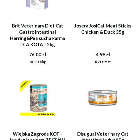
Brit Veterinary Diet Cat
Josera JosiCat Meat Sticks
Gastro Intestinal
Chicken & Duck 35g
Herring&Pea sucha karma
DLA KOTA - 2kg
76,00 zł
4,98 zł
38,00 zł/kg
0,71 zł/szt
Wiejska Zagroda KOT -
Disugual Veterinary Cat
Indyk z łososiem ZESTAW
Intestinal Indyk 85g