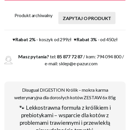
Produkt archiwalny
ZAPYTAJ O PRODUKT
Rabat 2%
- koszyk od 299zł
Rabat 3%
- od 450zł
♥
♥
Masz pytania?
tel:
85 877 72 87
/ kom: 794 094 800 /
e-mail:
sklep@e-pazur.com
Disugual DIGESTION Królik – mokra karma
weterynaryjna dla dorosłych kotów ZESTAW 6x 85g
🐾 Lekkostrawna formuła z królikiem i
prebiotykami – wsparcie dla kotów z
problemami trawiennymi i przewlekłą