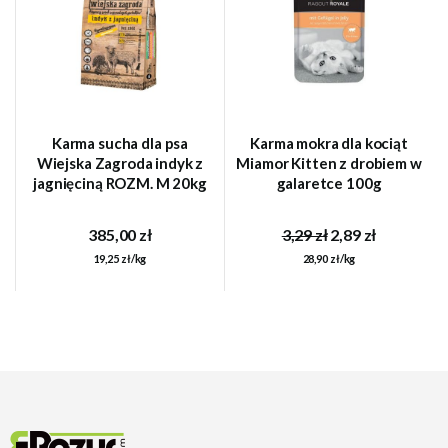
Karma sucha dla psa
Karma mokra dla kociąt
Wiejska Zagroda indyk z
Miamor Kitten z drobiem w
jagnięciną ROZM. M 20kg
galaretce 100g
385,00 zł
3,29 zł
2,89 zł
19,25 zł/kg
28,90 zł/kg