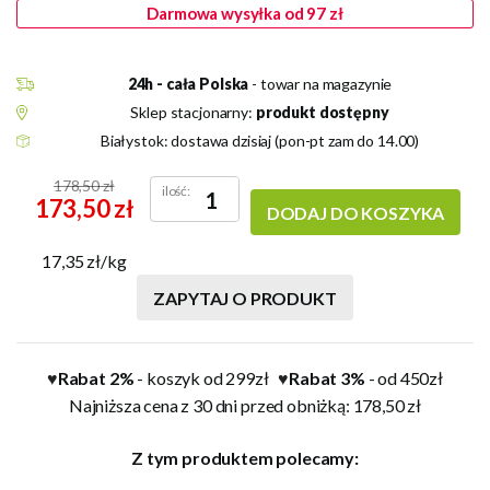
Darmowa wysyłka od 97 zł
24h - cała Polska
- towar na magazynie
Sklep stacjonarny:
produkt dostępny
Białystok: dostawa dzisiaj (pon-pt zam do 14.00)
178,50 zł
ilość:
173,50 zł
DODAJ DO KOSZYKA
17,35 zł/kg
ZAPYTAJ O PRODUKT
Rabat 2%
- koszyk od 299zł
Rabat 3%
- od 450zł
♥
♥
Najniższa cena z 30 dni przed obniżką: 178,50 zł
Z tym produktem polecamy: