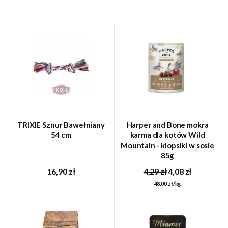
TRIXIE Sznur Bawełniany
Harper and Bone mokra
54 cm
karma dla kotów Wild
Mountain - klopsiki w sosie
85g
16,90 zł
4,29 zł
4,08 zł
48,00 zł/kg