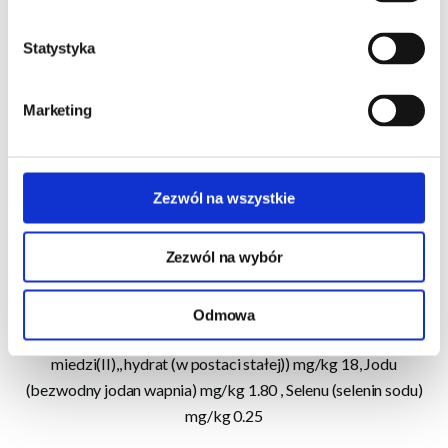
Statystyka
Dodatki:
Dodatki dietetyczne w 1 kg:
Witaminy A I.E./kg 24,000, Witaminy D3 I.E./kg 1,800,
Marketing
Witaminy E mg/kg 220, Witaminy B1 mg/kg 15, Witaminy B2
mg/kg 20, Witaminy B6 mg/kg 20, Witaminy B12 mcg/kg 100
Zezwól na wszystkie
Dodatki dietetyczne w 1 kg:
D-pantotenianu wapnia mg/kg 50, Niacyny mg/kg 90, Kwasu
Zezwól na wybór
foliowego mg/kg 5, Biotyny mcg/kg 1,000, Żelaza (siarczan
żelaza (II), monohydrat) mg/kg 175, Cynku (uwodniony
glicynowy chelat, cynku (postać stała)) mg/kg 150, Manganu
Odmowa
(tlenek manganu(II)) mg/kg 15, Miedzi (glicynowy chelat
miedzi(II),, hydrat (w postaci stałej)) mg/kg 18, Jodu
(bezwodny jodan wapnia) mg/kg 1.80 , Selenu (selenin sodu)
mg/kg 0.25