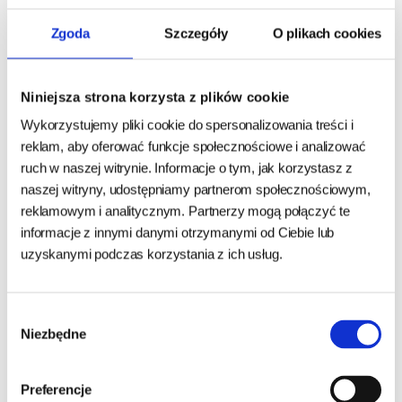
Staranny dobór najlepszych składników zapewnia optymalny
stosunek wapnia do fosforu oraz obniżony poziom magnezu.
Zgoda
Szczegóły
O plikach cookies
Zalecana wartość pH na poziomie 6,0-6,5 zapobiega kamicy
moczowej.
Niniejsza strona korzysta z plików cookie
Skład:
suszone białko drobiowe; ryż; kukurydza
Wykorzystujemy pliki cookie do spersonalizowania treści i
pełnoziarnista; wysłodki buraczane; tłuszcz drobiowy;
reklam, aby oferować funkcje społecznościowe i analizować
skwarki; suszone białko łososia 4,0%; hydrolizowane białko
ruch w naszej witrynie. Informacje o tym, jak korzystasz z
naszej witryny, udostępniamy partnerom społecznościowym,
zwierzęce; minerały; hydrolizowana wątróbka drobiowa
reklamowym i analitycznym. Partnerzy mogą połączyć te
informacje z innymi danymi otrzymanymi od Ciebie lub
Składniki analityczne w 1 kg:
uzyskanymi podczas korzystania z ich usług.
Białko surowe % 31.0, Zawartość tłuszczu % 13.0, Włókno
surowe % 2.2, Popiół surowy % 6.9, Wapń % 1.30, Fosfor %
1.05, Magnez % 0.10, sód % 0.40, potas % 0.60, Tauryny mg
Wybór
1,500
Niezbędne
zgody
energia metaboliczna na kg MJ 15.6
Preferencje
energia metaboliczna na kg kcal 3,735