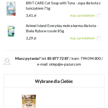
BRIT CARE Cat Soup with Tuna - zupa dla kota z
tuńczykiem 75g
3,41 zł
kup z produktem
Animal Island Everyday mokra karma dla kota -
Biała Ryba w rosole 85g
3,29 zł
kup z produktem
Masz pytania?
tel:
85 877 72 87
/ kom: 794 094 800 /
e-mail:
sklep@e-pazur.com
Wybrane dla Ciebie: