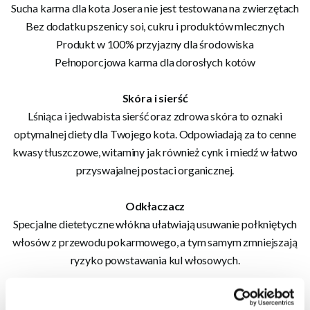
Sucha karma dla kota Josera nie jest testowana na zwierzętach
Bez dodatku pszenicy soi, cukru i produktów mlecznych
Produkt w 100% przyjazny dla środowiska
Pełnoporcjowa karma dla dorosłych kotów
Skóra i sierść
Lśniąca i jedwabista sierść oraz zdrowa skóra to oznaki
optymalnej diety dla Twojego kota. Odpowiadają za to cenne
kwasy tłuszczowe, witaminy jak również cynk i miedź w łatwo
przyswajalnej postaci organicznej.
Odkłaczacz
Specjalne dietetyczne włókna ułatwiają usuwanie połkniętych
włosów z przewodu pokarmowego, a tym samym zmniejszają
ryzyko powstawania kul włosowych.
pH moczu 6,0 - 6,5