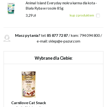
Animal Island Everyday mokra karma dla kota -
Biała Ryba w rosole 85g
3,29 zł
kup z produktem
Masz pytania?
tel:
85 877 72 87
/ kom: 794 094 800 /
e-mail:
sklep@e-pazur.com
Wybrane dla Ciebie:
Carnilove Cat Snack