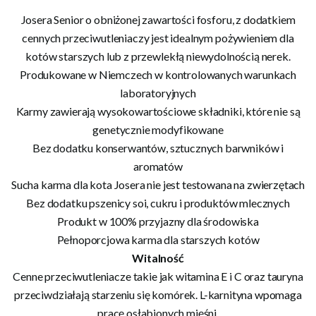
Josera Senior o obniżonej zawartości fosforu, z dodatkiem
cennych przeciwutleniaczy jest idealnym pożywieniem dla
kotów starszych lub z przewlekłą niewydolnością nerek.
Produkowane w Niemczech w kontrolowanych warunkach
laboratoryjnych
Karmy zawierają wysokowartościowe składniki, które nie są
genetycznie modyfikowane
Bez dodatku konserwantów, sztucznych barwników i
aromatów
Sucha karma dla kota Josera nie jest testowana na zwierzętach
Bez dodatku pszenicy soi, cukru i produktów mlecznych
Produkt w 100% przyjazny dla środowiska
Pełnoporcjowa karma dla starszych kotów
Witalność
Cenne przeciwutleniacze takie jak witamina E i C oraz tauryna
przeciwdziałają starzeniu się komórek. L-karnityna wpomaga
pracę osłabionych mięśni.