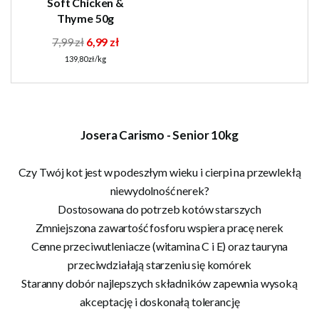
Soft Chicken &
Thyme 50g
7,99 zł
6,99 zł
139,80 zł/kg
Josera Carismo - Senior 10kg
Czy Twój kot jest w podeszłym wieku i cierpi na przewlekłą
niewydolność nerek?
Dostosowana do potrzeb kotów starszych
Zmniejszona zawartość fosforu wspiera pracę nerek
Cenne przeciwutleniacze (witamina C i E) oraz tauryna
przeciwdziałają starzeniu się komórek
Staranny dobór najlepszych składników zapewnia wysoką
akceptację i doskonałą tolerancję