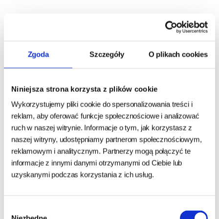
Składniki analityczne:
białko surowe % 27,0, zawartość tłuszczu % 20,0, włókno
surowe % 2,7, popiół surowy % 5,1, wapń % 0,60, fosfor %
Zgoda
Szczegóły
O plikach cookies
0,45, magnez % 0,07, sód % 0,30, potas % 0,65, tauryny mg/kg
1.600.
Niniejsza strona korzysta z plików cookie
energia metaboliczna na kg MJ 17,0
Wykorzystujemy pliki cookie do spersonalizowania treści i
energia metaboliczna na kg kcal 4.068
reklam, aby oferować funkcje społecznościowe i analizować
ruch w naszej witrynie. Informacje o tym, jak korzystasz z
Dodatki:
naszej witryny, udostępniamy partnerom społecznościowym,
Dodatki dietetyczne / kg:
reklamowym i analitycznym. Partnerzy mogą połączyć te
witaminy A I.E./kg 24.000, witaminy D3 I.E./kg 1.800, witaminy
informacje z innymi danymi otrzymanymi od Ciebie lub
E mg/kg 450, witaminy C mg/kg 100, witaminy B1 mg/kg 15,
uzyskanymi podczas korzystania z ich usług.
witaminy B2 mg/kg 20, witaminy B6 mg/kg 20, witaminy B12
mcg/kg 100.
Wybór
Niezbędne