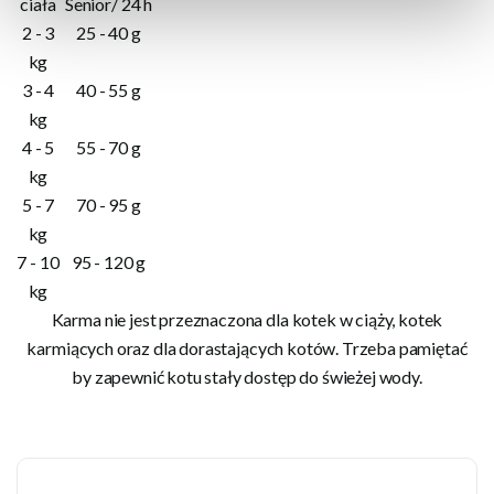
ciała
Senior/ 24 h
2 - 3
25 - 40 g
kg
3 - 4
40 - 55 g
kg
4 - 5
55 - 70 g
kg
5 - 7
70 - 95 g
kg
7 - 10
95 - 120 g
kg
Karma nie jest przeznaczona dla kotek w ciąży, kotek
karmiących oraz dla dorastających kotów. Trzeba pamiętać
by zapewnić kotu stały dostęp do świeżej wody.