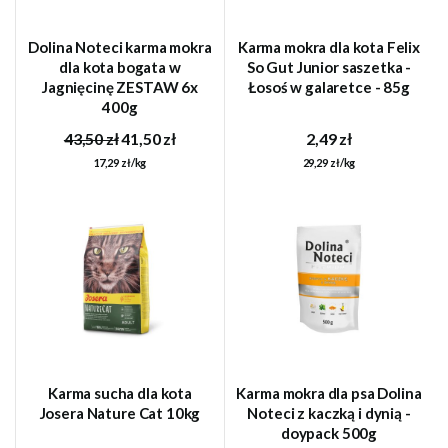
Dolina Noteci karma mokra
Karma mokra dla kota Felix
dla kota bogata w
So Gut Junior saszetka -
Jagnięcinę ZESTAW 6x
Łosoś w galaretce - 85g
400g
43,50 zł
41,50 zł
2,49 zł
17,29 zł/kg
29,29 zł/kg
Karma sucha dla kota
Karma mokra dla psa Dolina
Josera Nature Cat 10kg
Noteci z kaczką i dynią -
doypack 500g