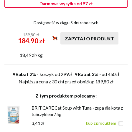
Darmowa wysyłka od 97 zł
Dostępność w ciągu 5 dni roboczych
189,80 zł
ZAPYTAJ O PRODUKT
184,90 zł
18,49 zł/kg
Rabat 2%
- koszyk od 299zł
Rabat 3%
- od 450zł
♥
♥
Najniższa cena z 30 dni przed obniżką: 189,80 zł
Z tym produktem polecamy:
BRIT CARE Cat Soup with Tuna - zupa dla kota z
tuńczykiem 75g
3,41 zł
kup z produktem