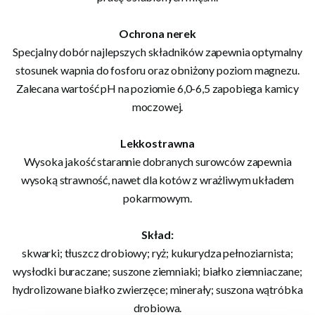
Ochrona nerek
Specjalny dobór najlepszych składników zapewnia optymalny
stosunek wapnia do fosforu oraz obniżony poziom magnezu.
Zalecana wartość pH na poziomie 6,0-6,5 zapobiega kamicy
moczowej.
Lekkostrawna
Wysoka jakość starannie dobranych surowców zapewnia
wysoką strawność, nawet dla kotów z wrażliwym układem
pokarmowym.
Skład:
skwarki; tłuszcz drobiowy; ryż; kukurydza pełnoziarnista;
wysłodki buraczane; suszone ziemniaki; białko ziemniaczane;
hydrolizowane białko zwierzęce; minerały; suszona wątróbka
drobiowa.