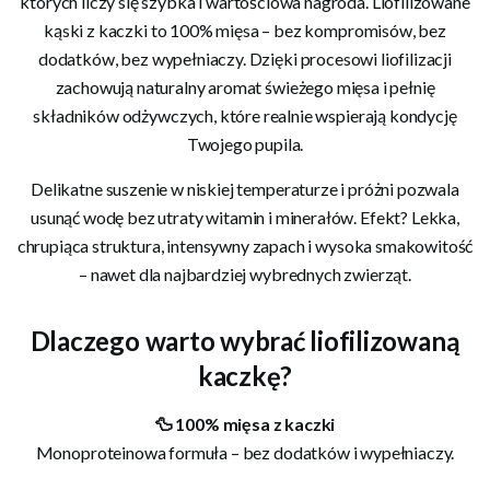
których liczy się szybka i wartościowa nagroda. Liofilizowane
kąski z kaczki to 100% mięsa – bez kompromisów, bez
dodatków, bez wypełniaczy. Dzięki procesowi liofilizacji
zachowują naturalny aromat świeżego mięsa i pełnię
składników odżywczych, które realnie wspierają kondycję
Twojego pupila.
Delikatne suszenie w niskiej temperaturze i próżni pozwala
usunąć wodę bez utraty witamin i minerałów. Efekt? Lekka,
chrupiąca struktura, intensywny zapach i wysoka smakowitość
– nawet dla najbardziej wybrednych zwierząt.
Dlaczego warto wybrać liofilizowaną
kaczkę?
🦆 100% mięsa z kaczki
Monoproteinowa formuła – bez dodatków i wypełniaczy.