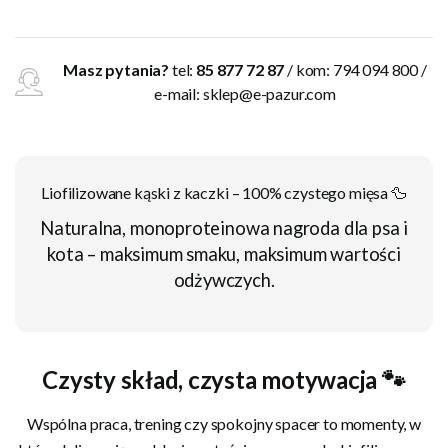
Masz pytania?
tel:
85 877 72 87
/ kom: 794 094 800 /
e-mail:
sklep@e-pazur.com
Liofilizowane kąski z kaczki – 100% czystego mięsa 🦆
Naturalna, monoproteinowa nagroda dla psa i
kota – maksimum smaku, maksimum wartości
odżywczych.
Czysty skład, czysta motywacja 🐾
Wspólna praca, trening czy spokojny spacer to momenty, w