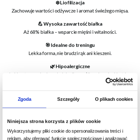
❄️ Liofilizacja
Zachowuje wartości odżywcze i aromat świeżego mięsa.
💪 Wysoka zawartość białka
Aż 68% białka – wsparcie mięśni i witalności.
🎯 Idealne do treningu
Lekka forma, nie brudzi rąk ani kieszeni.
🌿 Hipoalergiczne
Lekkostrawne i odpowiednie dla wrażliwych psów i kotów.
Pełna transparentność składu
Zgoda
Szczegóły
O plikach cookies
Kliknij, aby zobaczyć skład i analizę
Niniejsza strona korzysta z plików cookie
Dla jakich zwierząt?
Wykorzystujemy pliki cookie do spersonalizowania treści i
reklam, aby oferować funkcje społecznościowe i analizować
✅ Psy i koty w każdym wieku