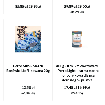
32,85 zł
29,95 zł
29,89 zł
29,00 zł
414,29 zł/kg
Perro Mix & Match
400g - Królik z Warzywami
Borówka Liofilizowana 20g
- Perro Light - karma mokra
monobiałkowa dla psa
dorosłego - puszka
13,50 zł
17,45 zł
16,99 zł
675,00 zł/kg
42,48 zł/kg