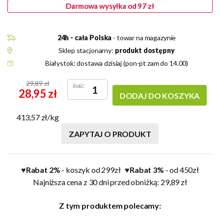
Darmowa wysyłka od 97 zł
24h - cała Polska
- towar na magazynie
Sklep stacjonarny:
produkt dostępny
Białystok: dostawa dzisiaj (pon-pt zam do 14.00)
29,89 zł
ilość:
28,95 zł
DODAJ DO KOSZYKA
413,57 zł/kg
ZAPYTAJ O PRODUKT
Rabat 2%
- koszyk od 299zł
Rabat 3%
- od 450zł
♥
♥
Najniższa cena z 30 dni przed obniżką: 29,89 zł
Z tym produktem polecamy: