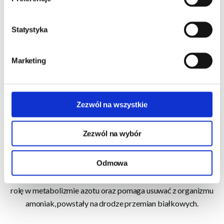
w szeregu procesów metabolicznych przebiegających w
wątrobie. Jej zasadnicza funkcja jest związana z transportem,
Statystyka
gromadzeniem i wydalaniem azotu oraz amoniaku przez cykl
mocznikowy. Arginina jest prekursorem ornityny we
wspomnianym cyklu mocznikowym. Jest również
Marketing
aminokwasem warunkowo niezbędnym w przypadku
wystąpienia stresu metabolicznego oraz przy stosowaniu diet
wysokobiałkowych.
Zezwól na wszystkie
L-Glutamina jest aminokwasem nie niezbędnym, który staje się
Zezwól na wybór
warunkowo niezbędnym w warunkach stresu katabolicznego.
Jej zasadnicza funkcja polega na dostarczaniu substratów w
Odmowa
procesie glukoneogenezy, zachodzącym w wątrobie. Jest
również prekursorem ornityny i w ten sposób spełnia istotną
rolę w metabolizmie azotu oraz pomaga usuwać z organizmu
amoniak, powstały na drodze przemian białkowych.