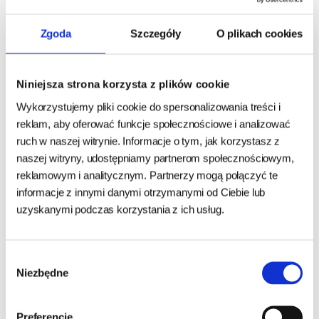
działanie regenerujące i ochronne wątroby
Zgoda
Szczegóły
O plikach cookies
skutecznie wspomaga pracę wątroby
dostępny w wielu wariantach, dopasowanych do wielkości i
potrzeb zwierzęcia
Niniejsza strona korzysta z plików cookie
Wykorzystujemy pliki cookie do spersonalizowania treści i
Dawkowanie:
1 tabletka/25 kg masy ciała dziennie
reklam, aby oferować funkcje społecznościowe i analizować
ruch w naszej witrynie. Informacje o tym, jak korzystasz z
Hepatiale Forte Large Breed to preparat, który łączy w sobie
naszej witryny, udostępniamy partnerom społecznościowym,
działanie fosfolipidów, L-argininy i L-glutaminy.
reklamowym i analitycznym. Partnerzy mogą połączyć te
informacje z innymi danymi otrzymanymi od Ciebie lub
Fosfolipidy, których źródłem jest lecytyna z nasion soi,
uzyskanymi podczas korzystania z ich usług.
wbudowują się w błonę komórkową uszkodzonych
hepatocytów (komórek wątroby), co sprzyja ich regeneracji.
Posiadają właściwości przeciwutleniające i chronią przed
Wybór
Niezbędne
skutkami uszkodzenia oksydacyjnego komórek wątroby.
zgody
L-Arginina to egzogenny aminokwas białkowy biorący udział
Preferencje