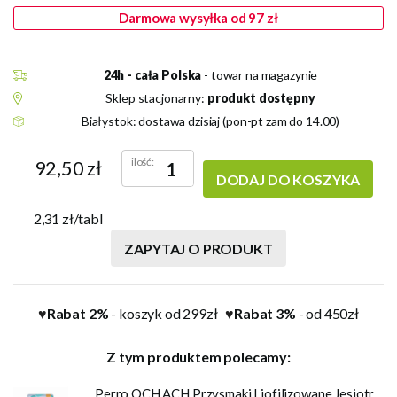
Darmowa wysyłka od 97 zł
24h - cała Polska
- towar na magazynie
Sklep stacjonarny:
produkt dostępny
Białystok: dostawa dzisiaj (pon-pt zam do 14.00)
ilość:
92,50 zł
DODAJ DO KOSZYKA
2,31 zł/tabl
ZAPYTAJ O PRODUKT
Rabat 2%
- koszyk od 299zł
Rabat 3%
- od 450zł
♥
♥
Z tym produktem polecamy:
Perro OCH ACH Przysmaki Liofilizowane Jesiotr