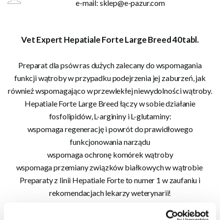
e-mail:
sklep@e-pazur.com
Vet Expert Hepatiale Forte Large Breed 40tabl.
Preparat dla psów ras dużych zalecany do wspomagania
funkcji wątroby w przypadku podejrzenia jej zaburzeń, jak
również wspomagająco w przewlekłej niewydolności wątroby.
Hepatiale Forte Large Breed łączy w sobie działanie
fosfolipidów, L-argininy i L-glutaminy:
wspomaga regenerację i powrót do prawidłowego
funkcjonowania narządu
wspomaga ochronę komórek wątroby
wspomaga przemiany związków białkowych w wątrobie
Preparaty z linii Hepatiale Forte to numer 1 w zaufaniu i
rekomendacjach lekarzy weterynarii!
Dlaczego Hepatiale Forte?
zawiera fosfolipidy, L-argininę i L-glutaminę - wspomagające