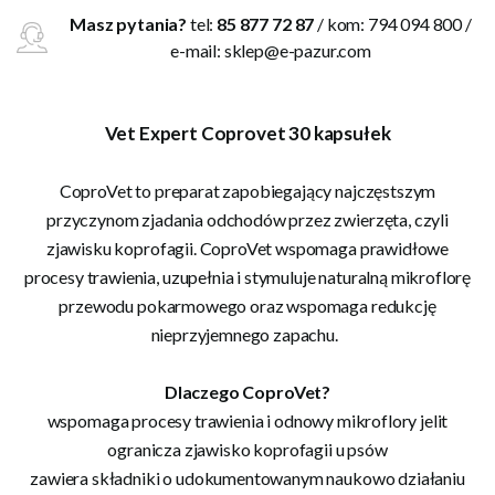
Masz pytania?
tel:
85 877 72 87
/ kom: 794 094 800 /
e-mail:
sklep@e-pazur.com
Vet Expert Coprovet 30 kapsułek
CoproVet to preparat zapobiegający najczęstszym
przyczynom zjadania odchodów przez zwierzęta, czyli
zjawisku koprofagii. CoproVet wspomaga prawidłowe
procesy trawienia, uzupełnia i stymuluje naturalną mikroflorę
przewodu pokarmowego oraz wspomaga redukcję
nieprzyjemnego zapachu.
Dlaczego CoproVet?
wspomaga procesy trawienia i odnowy mikroflory jelit
ogranicza zjawisko koprofagii u psów
zawiera składniki o udokumentowanym naukowo działaniu