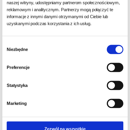
naturalnej flory bakteryjnej jelit.
naszej witryny, udostępniamy partnerom społecznościowym,
Ekstrakt z Yucca Schidigera - ogranicza nieprzyjemny zapach
reklamowym i analitycznym. Partnerzy mogą połączyć te
kału.
informacje z innymi danymi otrzymanymi od Ciebie lub
uzyskanymi podczas korzystania z ich usług.
Składniki czynne:
bromelaina pochodząca z suszonego
ananasa, Lactobacillus rhamnosus, Enterococcus faecium,
Wybór
Fruktooligosacharydy (FOS), wyciąg z Yucca Schidigera.
Niezbędne
zgody
Preferencje
Zapytaj o produkt
Statystyka
Imię i nazwisko:
Marketing
Numer telefonu:
Zezwól na wszystkie