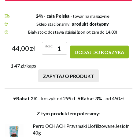
24h - cała Polska
- towar na magazynie
Sklep stacjonarny:
produkt dostępny
Białystok: dostawa dzisiaj (pon-pt zam do 14.00)
ilość:
44,00 zł
DODAJ DO KOSZYKA
1,47 zł/kaps
ZAPYTAJ O PRODUKT
Rabat 2%
- koszyk od 299zł
Rabat 3%
- od 450zł
♥
♥
Z tym produktem polecamy:
Perro OCH ACH Przysmaki Liofilizowane Jesiotr
40g