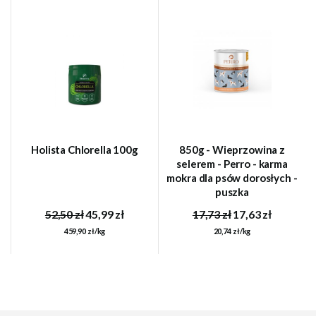
Holista Chlorella 100g
850g - Wieprzowina z
selerem - Perro - karma
mokra dla psów dorosłych -
puszka
52,50 zł
45,99 zł
17,73 zł
17,63 zł
459,90 zł/kg
20,74 zł/kg