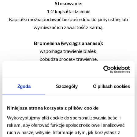
Stosowanie:
1-2 kapsułki dziennie
Kapsułki można podawać bezpośrednio do jamy ustnej lub
wymieszać ich zawartość z karmą.
Bromelaina (wyciąg z ananasa):
wspomaga trawienie białek,
pobudza procesy trawienne,
zapobiega zaburzeniom wchłaniania.
Lactobacillus rhamnosus - bakterie probiotyczne
wspomagające wzrost korzystnej mikroflory jelit przy
Zgoda
Szczegóły
O plikach cookies
jednoczesnym ograniczeniu bakterii potencjalnie
chorobotwórczych.
Enterococcus faecium - bakterie probiotyczne
Niniejsza strona korzysta z plików cookie
wspomagające utrzymanie prawidłowego stosunku bakterii
Wykorzystujemy pliki cookie do spersonalizowania treści i
korzystnych do potencjalnie szkodliwych w jelicie.
reklam, aby oferować funkcje społecznościowe i analizować
Fruktooligosacharydy (FOS) - prebiotyki, stymulują wzrost
ruch w naszej witrynie. Informacje o tym, jak korzystasz z