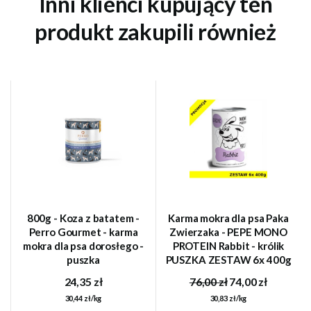
Inni klienci kupujący ten
produkt zakupili również
800g - Koza z batatem -
Karma mokra dla psa Paka
Perro Gourmet - karma
Zwierzaka - PEPE MONO
mokra dla psa dorosłego -
PROTEIN Rabbit - królik
puszka
PUSZKA ZESTAW 6x 400g
24,35 zł
76,00 zł
74,00 zł
30,44 zł/kg
30,83 zł/kg