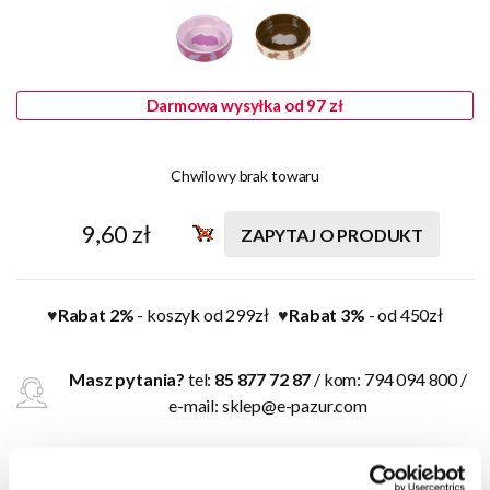
Darmowa wysyłka od 97 zł
Chwilowy brak towaru
9,60 zł
ZAPYTAJ O PRODUKT
Rabat 2%
- koszyk od 299zł
Rabat 3%
- od 450zł
♥
♥
Masz pytania?
tel:
85 877 72 87
/ kom: 794 094 800 /
e-mail:
sklep@e-pazur.com
Miska ceramiczna
dla chomika z motywem chomika, różne