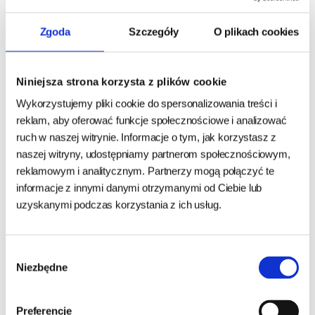
kolory 80ml
Zgoda
Szczegóły
O plikach cookies
odpowiednia do wody lub karmy
łatwa w utrzymaniu czystości
można myć w zmywarce
Niniejsza strona korzysta z plików cookie
średnica 8cm
Wykorzystujemy pliki cookie do spersonalizowania treści i
reklam, aby oferować funkcje społecznościowe i analizować
Kolor wysyłany losowo!
ruch w naszej witrynie. Informacje o tym, jak korzystasz z
naszej witryny, udostępniamy partnerom społecznościowym,
reklamowym i analitycznym. Partnerzy mogą połączyć te
informacje z innymi danymi otrzymanymi od Ciebie lub
uzyskanymi podczas korzystania z ich usług.
Zapytaj o produkt
Imię i nazwisko:
Wybór
Niezbędne
zgody
Numer telefonu:
Preferencje