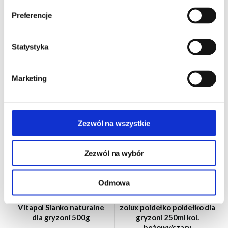
Preferencje
Inni klienci kupujący ten
Statystyka
produkt zakupili również
Marketing
Zezwól na wszystkie
Zezwól na wybór
Odmowa
Vitapol Sianko naturalne
zolux poidełko poidełko dla
dla gryzoni 500g
gryzoni 250ml kol.
beżowy/szary