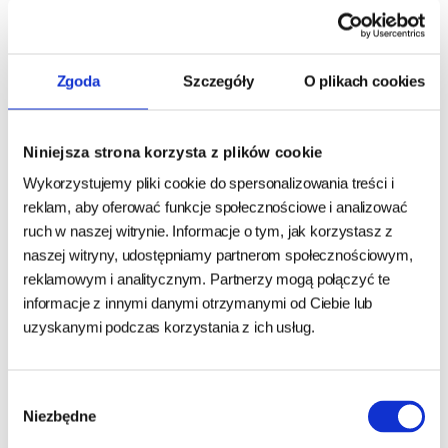
Numer telefonu:
Zgoda
Szczegóły
O plikach cookies
Adres e-mail:
Niniejsza strona korzysta z plików cookie
Wykorzystujemy pliki cookie do spersonalizowania treści i
reklam, aby oferować funkcje społecznościowe i analizować
Twoje pytanie:
ruch w naszej witrynie. Informacje o tym, jak korzystasz z
naszej witryny, udostępniamy partnerom społecznościowym,
reklamowym i analitycznym. Partnerzy mogą połączyć te
informacje z innymi danymi otrzymanymi od Ciebie lub
Przepisz kod
:
uzyskanymi podczas korzystania z ich usług.
Wybór
WYŚLIJ
Niezbędne
zgody