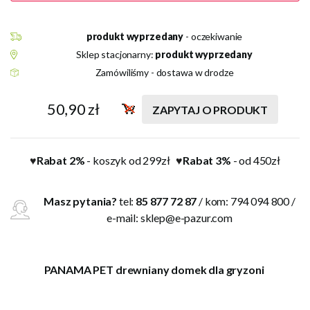
produkt wyprzedany
- oczekiwanie
Sklep stacjonarny:
produkt wyprzedany
Zamówiliśmy - dostawa w drodze
50,90 zł
ZAPYTAJ O PRODUKT
Rabat 2%
- koszyk od 299zł
Rabat 3%
- od 450zł
♥
♥
Masz pytania?
tel:
85 877 72 87
/ kom: 794 094 800 /
e-mail:
sklep@e-pazur.com
PANAMA PET drewniany domek dla gryzoni