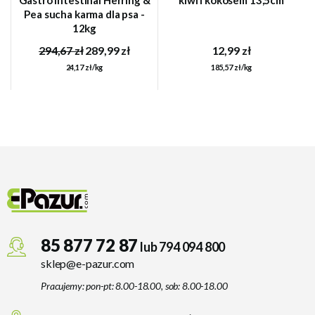
Pea sucha karma dla psa -
12kg
294,67 zł
289,99 zł
12,99 zł
24,17 zł/kg
185,57 zł/kg
85 877 72 87
lub 794 094 800
sklep@e-pazur.com
Pracujemy: pon-pt: 8.00-18.00, sob: 8.00-18.00