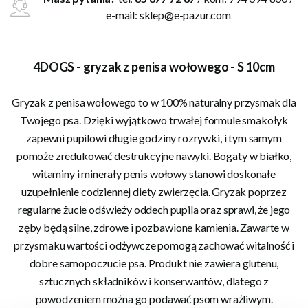
e-mail:
sklep@e-pazur.com
4DOGS - gryzak z penisa wołowego - S 10cm
Gryzak z penisa wołowego to w 100% naturalny przysmak dla
Twojego psa. Dzięki wyjątkowo trwałej formule smakołyk
zapewni pupilowi długie godziny rozrywki, i tym samym
pomoże zredukować destrukcyjne nawyki. Bogaty w białko,
witaminy i minerały penis wołowy stanowi doskonałe
uzupełnienie codziennej diety zwierzęcia. Gryzak poprzez
regularne żucie odświeży oddech pupila oraz sprawi, że jego
zęby będą silne, zdrowe i pozbawione kamienia. Zawarte w
przysmaku wartości odżywcze pomogą zachować witalność i
dobre samopoczucie psa. Produkt nie zawiera glutenu,
sztucznych składników i konserwantów, dlatego z
powodzeniem można go podawać psom wrażliwym.