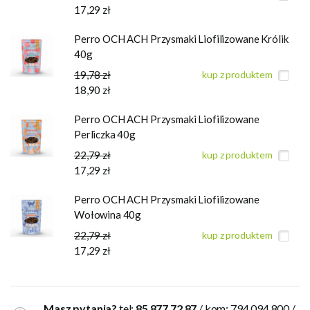
17,29 zł
Perro OCH ACH Przysmaki Liofilizowane Królik
40g
19,78 zł
kup z produktem
18,90 zł
Perro OCH ACH Przysmaki Liofilizowane
Perliczka 40g
22,79 zł
kup z produktem
17,29 zł
Perro OCH ACH Przysmaki Liofilizowane
Wołowina 40g
22,79 zł
kup z produktem
17,29 zł
Masz pytania?
tel:
85 877 72 87
/ kom: 794 094 800 /