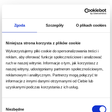
Cechy gryzaka 4DOGS:
dedykowany psom ras dużych
Zgoda
Szczegóły
O plikach cookies
pielęgnuje zęby i dziąsła
bogactwo witamin i minerałów
odświeża oddech
Niniejsza strona korzysta z plików cookie
wzmacnia mięśnie szczęki
Wykorzystujemy pliki cookie do spersonalizowania treści i
zapewnia rozrywkę
reklam, aby oferować funkcje społecznościowe i analizować
bez zawartości sztucznych dodatków
ruch w naszej witrynie. Informacje o tym, jak korzystasz z
nie kruszy się
naszej witryny, udostępniamy partnerom społecznościowym,
bezpieczny dla zwierząt
reklamowym i analitycznym. Partnerzy mogą połączyć te
produkt w pełni naturalny i ekologiczny
informacje z innymi danymi otrzymanymi od Ciebie lub
uzyskanymi podczas korzystania z ich usług.
odpowiedni dla psów wrażliwych
niska zawartość tłuszczu
Wybór
Niezbędne
zgody