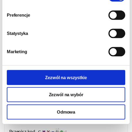
Zapytaj o produkt
Preferencje
Imię i nazwisko:
Statystyka
Marketing
Numer telefonu:
Adres e-mail:
Zezwól na wszystkie
Zezwól na wybór
Twoje pytanie:
Odmowa
Przepisz kod
: