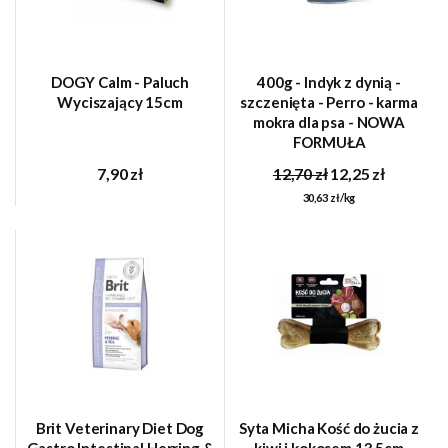
DOGY Calm - Paluch
400g - Indyk z dynią -
Wyciszający 15cm
szczenięta - Perro - karma
mokra dla psa - NOWA
FORMUŁA
7,90 zł
12,70 zł
12,25 zł
30,63 zł/kg
Brit Veterinary Diet Dog
Syta Micha Kość do żucia z
Gastro Intestinal Herring &
kiwi i kokosem 13,5cm