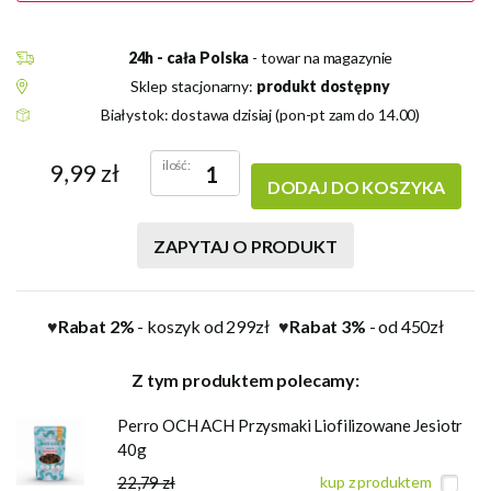
24h - cała Polska
- towar na magazynie
Sklep stacjonarny:
produkt dostępny
Białystok: dostawa dzisiaj (pon-pt zam do 14.00)
ilość:
9,99 zł
DODAJ DO KOSZYKA
ZAPYTAJ O PRODUKT
Rabat 2%
- koszyk od 299zł
Rabat 3%
- od 450zł
♥
♥
Z tym produktem polecamy:
Perro OCH ACH Przysmaki Liofilizowane Jesiotr
40g
22,79 zł
kup z produktem