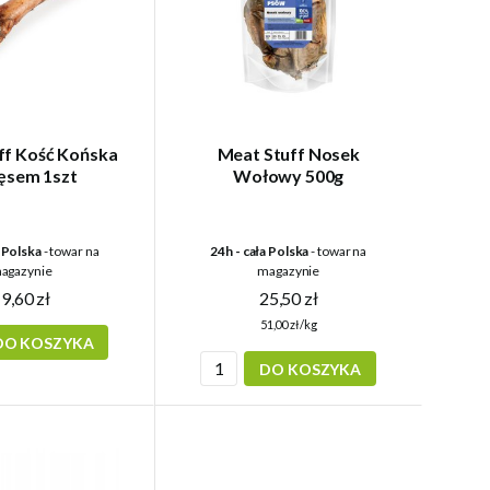
ff Kość Końska
Meat Stuff Nosek
ęsem 1szt
Wołowy 500g
a Polska
- towar na
24h - cała Polska
- towar na
agazynie
magazynie
9,60 zł
25,50 zł
51,00 zł/kg
DO KOSZYKA
DO KOSZYKA