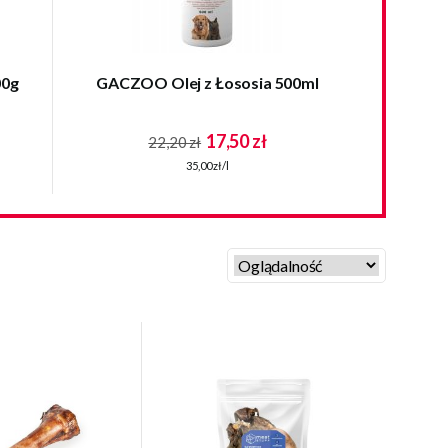
00g
GACZOO Olej z Łososia 500ml
17,50 zł
22,20 zł
35,00 zł/l