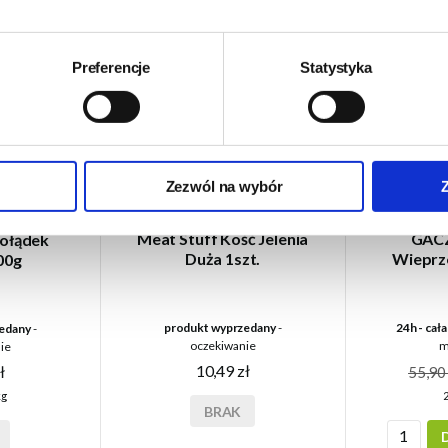
Preferencje
Statystyka
Zezwól na wybór
Meat Stuff Kość Jelenia
GAC
Żołądek
Duża 1szt.
Wieprz
00g
produkt wyprzedany
-
24h - cał
edany
-
oczekiwanie
m
ie
10,49 zł
ł
55,90 
2
kg
BRAK