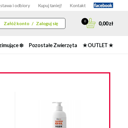
stawa i odbiory
Kupuj taniej!
Kontakt
0
0,00 zł
Załóż konto
/
Zaloguj się
zimujące ❄️
Pozostałe Zwierzęta
★ OUTLET ★