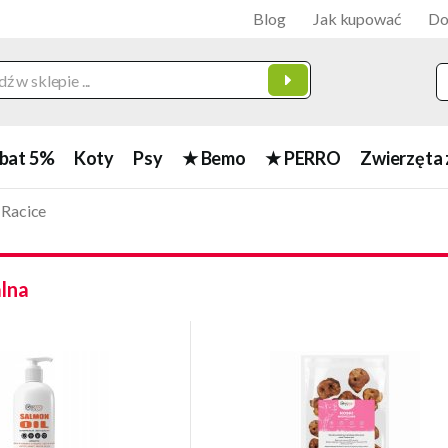
Blog
Jak kupować
Do
bat 5%
Koty
Psy
★ Bemo
★ PERRO
Zwierzęta 
 Racice
alna