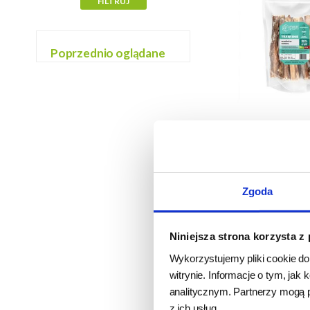
Poprzednio oglądane
Meat Stuff Tr
Wołowy 
Zgoda
produkt wyprz
oczekiwan
9,50 z
Niniejsza strona korzysta z
95,00 zł/k
Wykorzystujemy pliki cookie do
BRAK
witrynie. Informacje o tym, ja
analitycznym. Partnerzy mogą 
z ich usług.