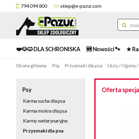
794 094 800
sklep@e-pazur.com
❤️🐶🐱 DLA SCHRONISKA
🆕 Nowości 🐾
★ Ra
Strona główna
Psy
Przysmaki dla psa
Uszy / Ogony /
Oferta specj
Psy
Karma sucha dla psa
Karma mokra dla psa
Karmy weterynaryjne
Przysmaki dla psa