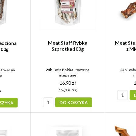
Meat Stuff Rybka
Meat Stu
ledziona
Szprotka 100g
z Mi
100g
24h - cała Polska
- towar na
24h - cał
- towar na
magazynie
m
e
16,90 zł
1
ł
169,00 zł/kg
g
DO KOSZYKA
SZYKA