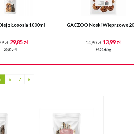
ej z Łososia 1000ml
GACZOO Noski Wieprzowe 2
29,85 zł
13,99 zł
39 zł
14,90 zł
29,85 zł/l
69,95 zł/kg
5
6
7
8