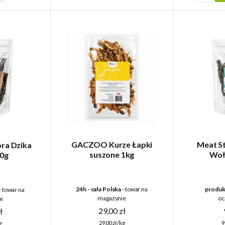
GACZOO Kurze Łapki
Meat S
óra Dzika
suszone 1kg
Woł
0g
24h - cała Polska
- towar na
produk
- towar na
magazynie
oc
e
29,00 zł
ł
29,00 zł/kg
9
g