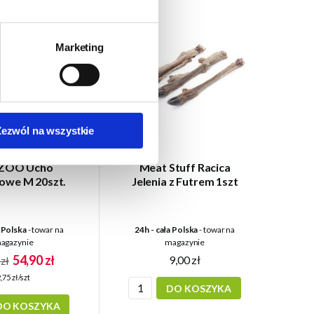
Marketing
Zezwól na wszystkie
ZOO Ucho
Meat Stuff Racica
owe M 20szt.
Jelenia z Futrem 1szt
a Polska
- towar na
24h - cała Polska
- towar na
agazynie
magazynie
54,90 zł
9,00 zł
zł
,75 zł/szt
DO KOSZYKA
DO KOSZYKA