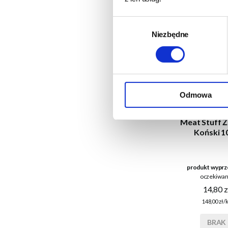
Wybór
Niezbędne
zgody
Odmowa
Meat Stuff 
Koński 1
produkt wyprz
oczekiwan
14,80 z
148,00 zł/
BRAK