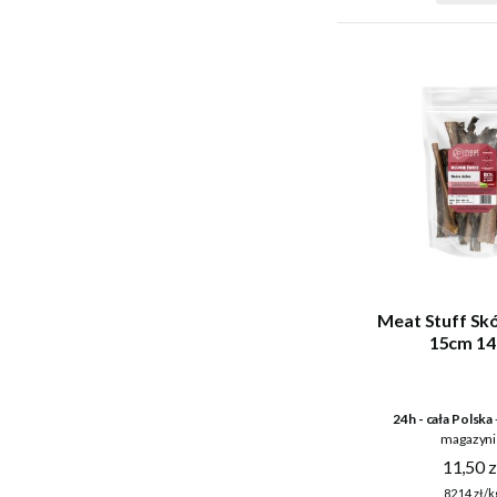
Meat Stuff Sk
15cm 14
24h - cała Polska
magazyni
11,50 z
82,14 zł/k