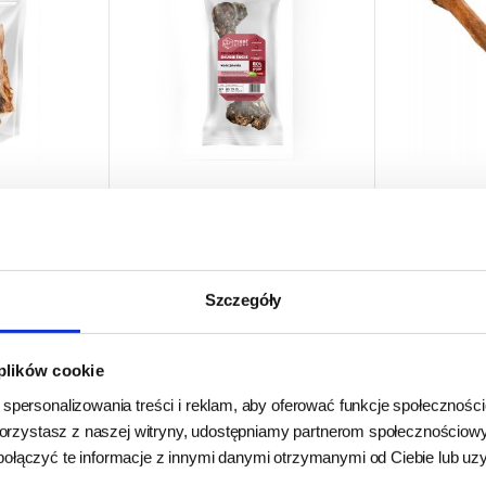
Meat Stuff Kość Jelenia
Meat 
awieniec
Mała 1szt.
Jel
100g
Szczegóły
24h - cała Polska
- towar na
24h - cał
edany
-
magazynie
m
ie
9,50 zł
ł
 plików cookie
g
DO KOSZYKA
 spersonalizowania treści i reklam, aby oferować funkcje społecznośc
k korzystasz z naszej witryny, udostępniamy partnerom społecznościo
połączyć te informacje z innymi danymi otrzymanymi od Ciebie lub u