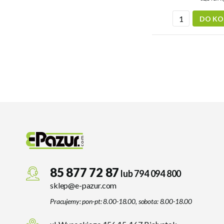
DO KO
85 877 72 87
lub 794 094 800
sklep@e-pazur.com
Pracujemy: pon-pt: 8.00-18.00, sobota: 8.00-18.00