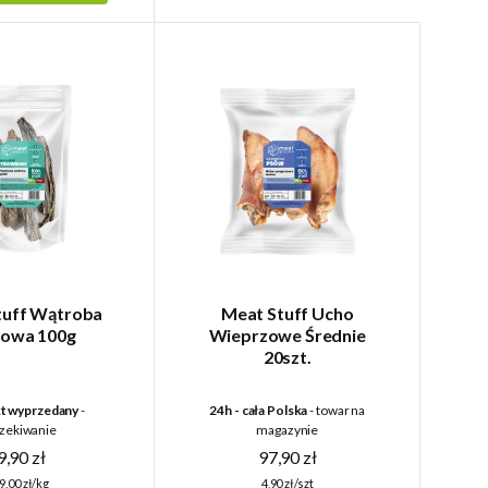
tuff Wątroba
Meat Stuff Ucho
owa 100g
Wieprzowe Średnie
20szt.
t wyprzedany
-
24h - cała Polska
- towar na
zekiwanie
magazynie
9,90 zł
97,90 zł
9,00 zł/kg
4,90 zł/szt