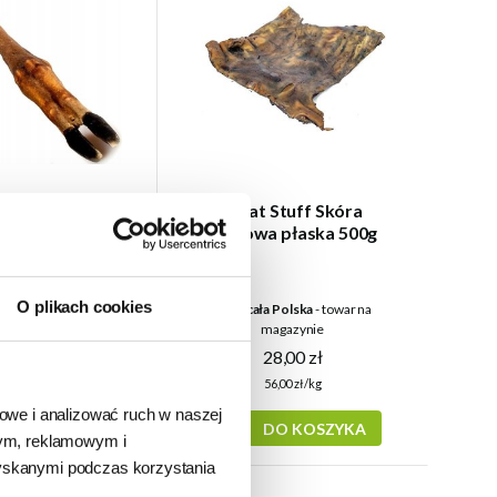
Stuff Racica
Meat Stuff Skóra
enia 1szt.
Wołowa płaska 500g
O plikach cookies
a Polska
- towar na
24h - cała Polska
- towar na
agazynie
magazynie
9,00 zł
28,00 zł
56,00 zł/kg
DO KOSZYKA
iowe i analizować ruch w naszej
DO KOSZYKA
wym, reklamowym i
zyskanymi podczas korzystania