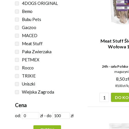
4DOGS ORIGINAL
Bemo
Bubu Pets
Gaczoo
MACED
Meat Stuff Ś
Meat Stuff
Wołowa 
Paka Zwierzaka
PETMEX
24h - cała Polska
Rocco
magazyni
TRIXIE
8,50 z
Uniszki
85,00 zł/k
Wiejska Zagroda
DO KO
Cena
od:
zł - do
zł