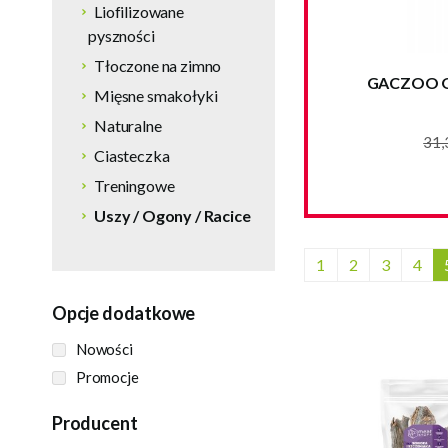
Liofilizowane
pyszności
Tłoczone na zimno
GACZOO Ol
Mięsne smakołyki
Naturalne
31,
Ciasteczka
Treningowe
Uszy / Ogony / Racice
1
2
3
4
Opcje dodatkowe
Nowości
Promocje
Producent