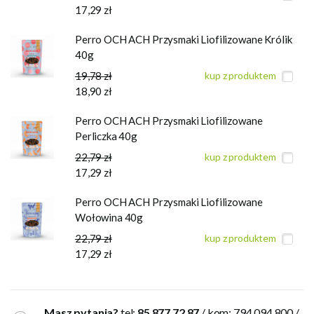
17,29 zł
Perro OCH ACH Przysmaki Liofilizowane Królik
40g
19,78 zł
kup z produktem
18,90 zł
Perro OCH ACH Przysmaki Liofilizowane
Perliczka 40g
22,79 zł
kup z produktem
17,29 zł
Perro OCH ACH Przysmaki Liofilizowane
Wołowina 40g
22,79 zł
kup z produktem
17,29 zł
Masz pytania?
tel:
85 877 72 87
/ kom: 794 094 800 /