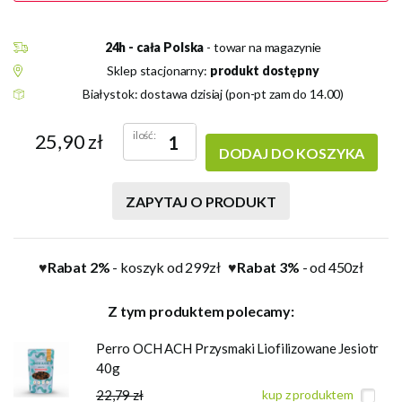
24h - cała Polska
- towar na magazynie
Sklep stacjonarny:
produkt dostępny
Białystok: dostawa dzisiaj (pon-pt zam do 14.00)
ilość:
25,90 zł
DODAJ DO KOSZYKA
ZAPYTAJ O PRODUKT
Rabat 2%
- koszyk od 299zł
Rabat 3%
- od 450zł
♥
♥
Z tym produktem polecamy:
Perro OCH ACH Przysmaki Liofilizowane Jesiotr
40g
22,79 zł
kup z produktem