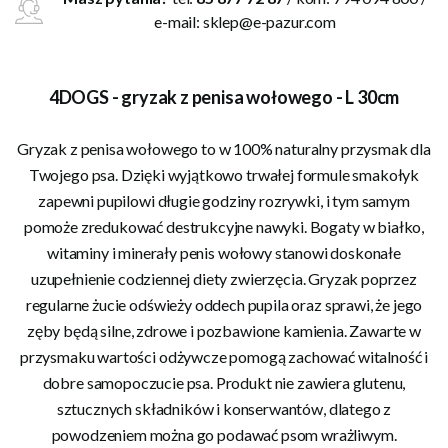
e-mail:
sklep@e-pazur.com
4DOGS - gryzak z penisa wołowego - L 30cm
Gryzak z penisa wołowego to w 100% naturalny przysmak dla
Twojego psa. Dzięki wyjątkowo trwałej formule smakołyk
zapewni pupilowi długie godziny rozrywki, i tym samym
pomoże zredukować destrukcyjne nawyki. Bogaty w białko,
witaminy i minerały penis wołowy stanowi doskonałe
uzupełnienie codziennej diety zwierzęcia. Gryzak poprzez
regularne żucie odświeży oddech pupila oraz sprawi, że jego
zęby będą silne, zdrowe i pozbawione kamienia. Zawarte w
przysmaku wartości odżywcze pomogą zachować witalność i
dobre samopoczucie psa. Produkt nie zawiera glutenu,
sztucznych składników i konserwantów, dlatego z
powodzeniem można go podawać psom wrażliwym.