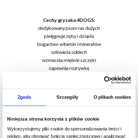
Cechy gryzaka 4DOGS:
dedykowany psom ras dużych
pielęgnuje zęby i dziąsła
bogactwo witamin i minerałów
odświeża oddech
wzmacnia mięśnie szczęki
zapewnia rozrywkę
bez zawartości sztucznych dodatków
nie kruszy się
bezpieczny dla zwierząt
Zgoda
Szczegóły
O plikach cookies
produkt w pełni naturalny i ekologiczny
odpowiedni dla psów wrażliwych
niska zawartość tłuszczu
Niniejsza strona korzysta z plików cookie
Wykorzystujemy pliki cookie do spersonalizowania treści i
reklam, aby oferować funkcje społecznościowe i analizować