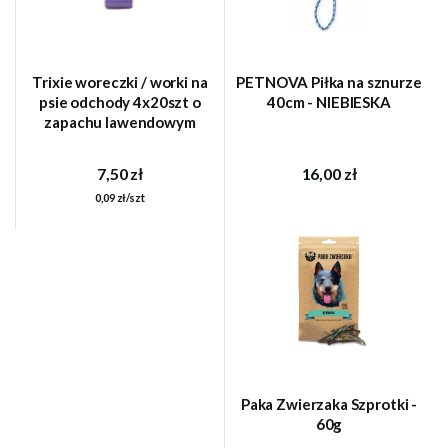
Trixie woreczki / worki na
PETNOVA Piłka na sznurze
psie odchody 4x20szt o
40cm - NIEBIESKA
zapachu lawendowym
7,50 zł
16,00 zł
0,09 zł/szt
Paka Zwierzaka Szprotki -
60g