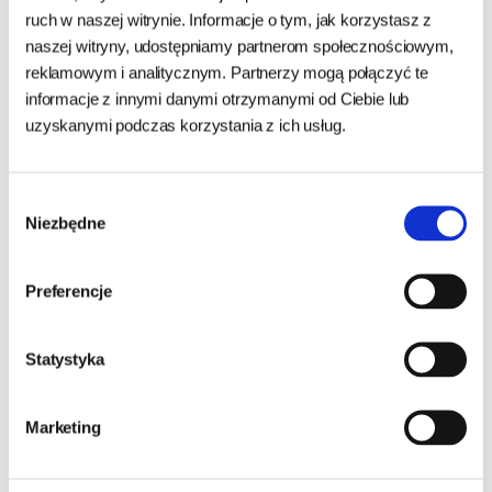
ruch w naszej witrynie. Informacje o tym, jak korzystasz z
Zapytaj o produkt
naszej witryny, udostępniamy partnerom społecznościowym,
reklamowym i analitycznym. Partnerzy mogą połączyć te
informacje z innymi danymi otrzymanymi od Ciebie lub
Imię i nazwisko:
uzyskanymi podczas korzystania z ich usług.
Numer telefonu:
Wybór
Niezbędne
zgody
Adres e-mail:
Preferencje
Statystyka
Twoje pytanie:
Marketing
Przepisz kod
: