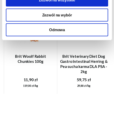
Zezwól na wszystkie
Zezwól na wybór
Odmowa
Brit Woolf Rabbit
Brit Veterinary Diet Dog
Chunkies 100g
Gastro Intestinal Herring &
Pea sucha karma DLA PSA -
2kg
11,90 zł
59,75 zł
119,00 zł/kg
29,88 zł/kg