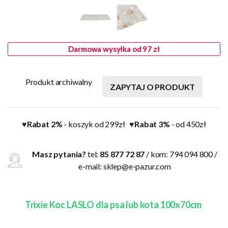
Darmowa wysyłka od 97 zł
Produkt archiwalny
ZAPYTAJ O PRODUKT
Rabat 2%
- koszyk od 299zł
Rabat 3%
- od 450zł
♥
♥
Masz pytania?
tel:
85 877 72 87
/ kom: 794 094 800 /
e-mail:
sklep@e-pazur.com
Trixie Koc LASLO dla psa lub kota 100x70cm