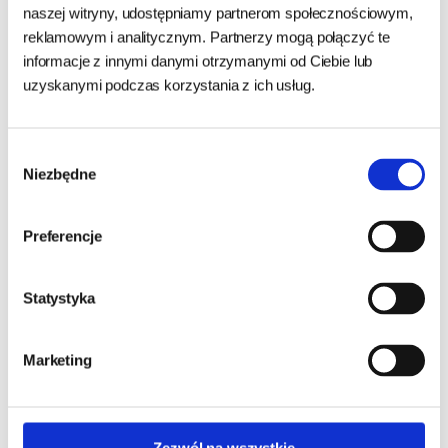
Inni klienci kupujący ten
naszej witryny, udostępniamy partnerom społecznościowym,
reklamowym i analitycznym. Partnerzy mogą połączyć te
produkt zakupili również
informacje z innymi danymi otrzymanymi od Ciebie lub
uzyskanymi podczas korzystania z ich usług.
Wybór
Niezbędne
zgody
Preferencje
Statystyka
Brit Woolf Soft Lamb Fillet
Brit Woolf Soft Strips of
100g
Duck 100g
Marketing
15,50 zł
12,99 zł
155,00 zł/kg
129,90 zł/kg