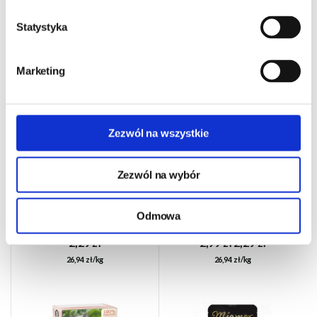
Statystyka
Marketing
Zezwól na wszystkie
Zezwól na wybór
Karma mokra dla kota Felix
Shelma CAT kaczka z
saszetka So Gut - Dorsz w
żurawiną w sosie saszetka
galaretce - 85g
85g
Odmowa
2,29 zł
2,99 zł
2,29 zł
26,94 zł/kg
26,94 zł/kg