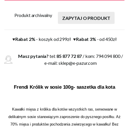
Produkt archiwalny
ZAPYTAJ O PRODUKT
Rabat 2%
- koszyk od 299zł
Rabat 3%
- od 450zł
♥
♥
Masz pytania?
tel:
85 877 72 87
/ kom: 794 094 800 /
e-mail:
sklep@e-pazur.com
Frendi Królik w sosie 100g- saszetka dla kota
Kawałki mięsa z królika dla kotów wszystkich ras, serwowane w
delikatnym sosie stanowiącym zaproszenie do pysznego posiłku. Aż
70% mięsa i produktów pochodzenia zwierzęcego w kawałku! Bez