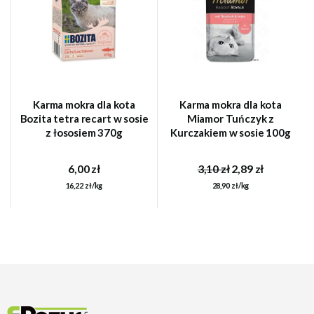
Karma mokra dla kota
Karma mokra dla kota
Bozita tetra recart w sosie
Miamor Tuńczyk z
z łososiem 370g
Kurczakiem w sosie 100g
6,00 zł
3,10 zł
2,89 zł
16,22 zł/kg
28,90 zł/kg