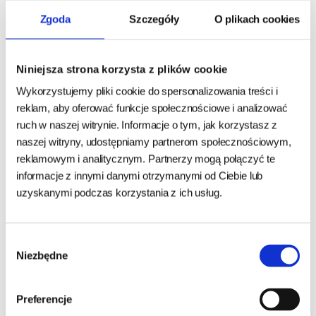
Skład
: mięso i produkty pochodzenia zwierzęcego (75% mięsa i
Zgoda
Szczegóły
O plikach cookies
produktów pochodzenia zwierzęcego w kawałku, 4% królika), zboża,
minerały, roślinne ekstrakty białkowe, różne cukry.
Składniki analityczne
: wilgotność 82,00%, białko surowe 7.0 %, tłuszcz
Niniejsza strona korzysta z plików cookie
surowy 4,5 %, popiół surowy 2,5 % włókno surowe 0,3 %.
Wykorzystujemy pliki cookie do spersonalizowania treści i
reklam, aby oferować funkcje społecznościowe i analizować
Sposób podania
: karmę podawać w temperaturze pokojowej . Pamiętaj
ruch w naszej witrynie. Informacje o tym, jak korzystasz z
aby Twój kot miał dostęp do świeżej wody do picia. Przechowywać w
naszej witryny, udostępniamy partnerom społecznościowym,
reklamowym i analitycznym. Partnerzy mogą połączyć te
suchym nienasłonecznionym miejscu w temperaturze od +6° C do +30°
informacje z innymi danymi otrzymanymi od Ciebie lub
C.
uzyskanymi podczas korzystania z ich usług.
Po otwarciu przechowywać w lodówce, zużyć w ciągu 48 godzin.
Wybór
Niezbędne
zgody
Inni klienci kupujący ten
produkt zakupili również
Preferencje