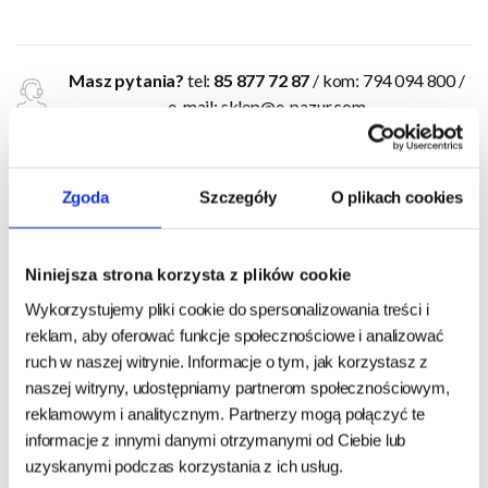
Masz pytania?
tel:
85 877 72 87
/ kom: 794 094 800 /
e-mail:
sklep@e-pazur.com
FLEXI NEW CLASSIC TAŚMA M 5M
Zgoda
Szczegóły
O plikach cookies
Kolor: różowa
Niniejsza strona korzysta z plików cookie
Rozmiar: M
Wykorzystujemy pliki cookie do spersonalizowania treści i
Rodzaj: taśma
reklam, aby oferować funkcje społecznościowe i analizować
Długość smyczy: 5 m
ruch w naszej witrynie. Informacje o tym, jak korzystasz z
Maksymalna waga psa: 25 kg
naszej witryny, udostępniamy partnerom społecznościowym,
Waga smyczy: 300 g
reklamowym i analitycznym. Partnerzy mogą połączyć te
informacje z innymi danymi otrzymanymi od Ciebie lub
Seria NEW CLASSIC to podstawowa linia smyczy FLEXI.
uzyskanymi podczas korzystania z ich usług.
Oryginalna automatyczna smycz FLEXI posiada jedyny w