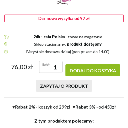
Darmowa wysyłka od 97 zł
24h - cała Polska
- towar na magazynie
Sklep stacjonarny:
produkt dostępny
Białystok: dostawa dzisiaj (pon-pt zam do 14.00)
ilość:
76,00 zł
DODAJ DO KOSZYKA
ZAPYTAJ O PRODUKT
Rabat 2%
- koszyk od 299zł
Rabat 3%
- od 450zł
♥
♥
Z tym produktem polecamy: