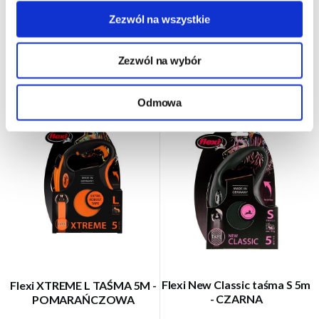
54,00 zł
124,00 zł
Zezwól na wszystkie
DO KOSZYKA
DO KOSZYKA
Zezwól na wybór
Odmowa
Flexi New Classic taśma S 5m
Flexi XTREME L TAŚMA 5M -
- CZARNA
POMARAŃCZOWA