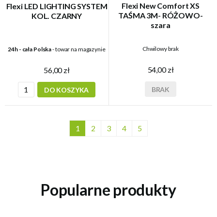
Flexi New Comfort XS
Flexi LED LIGHTING SYSTEM
TAŚMA 3M- RÓŻOWO-
KOL. CZARNY
szara
Chwilowy brak
24h - cała Polska
- towar na magazynie
54,00 zł
56,00 zł
BRAK
DO KOSZYKA
1
2
3
4
5
Popularne produkty