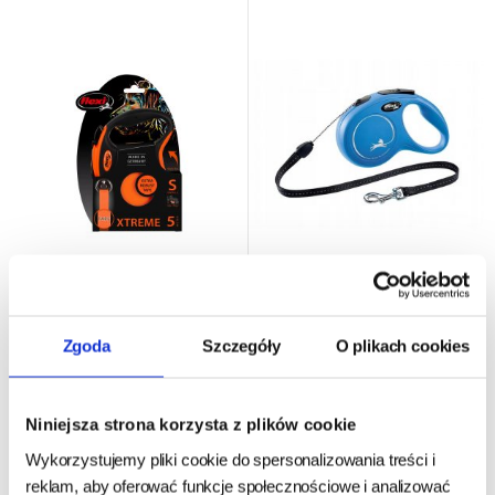
Flexi New CLASSIC CAT XS
Flexi XTREME S TAŚMA 5M -
LINKA 3M NIEBIESKA
POMARAŃCZOWA
Zgoda
Szczegóły
O plikach cookies
24h - cała Polska
- towar na magazynie
24h - cała Polska
- towar na magazynie
Niniejsza strona korzysta z plików cookie
39,00 zł
94,00 zł
Wykorzystujemy pliki cookie do spersonalizowania treści i
reklam, aby oferować funkcje społecznościowe i analizować