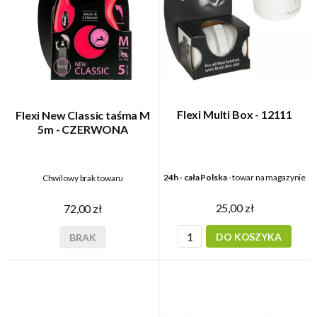
Flexi Multi Box - 12111
Flexi New Classic taśma M
5m - CZERWONA
24h - cała Polska
- towar na magazynie
Chwilowy brak towaru
25,00 zł
72,00 zł
DO KOSZYKA
BRAK