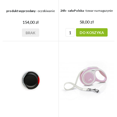
24h - cała Polska
- towar na magazynie
produkt wyprzedany
- oczekiwanie
58,00 zł
154,00 zł
DO KOSZYKA
BRAK