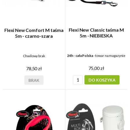
Flexi New Classic taśma M
Flexi New Comfort M taśma
5m - NIEBIESKA
5m - czarno-szara
24h - cała Polska
- towar na magazynie
Chwilowy brak
75,00 zł
78,50 zł
DO KOSZYKA
BRAK