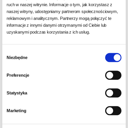
DO KOSZYKA
DO KOSZYKA
ruch w naszej witrynie. Informacje o tym, jak korzystasz z
naszej witryny, udostępniamy partnerom społecznościowym,
reklamowym i analitycznym. Partnerzy mogą połączyć te
informacje z innymi danymi otrzymanymi od Ciebie lub
uzyskanymi podczas korzystania z ich usług.
Wybór
Niezbędne
zgody
Preferencje
Statystyka
Flexi New Comfort XS
Flexi Giant M taśma 8m
TAŚMA 3M-
czarna
JASNONIEBIESKA-szara
Marketing
24h - cała Polska
- towar na magazynie
24h - cała Polska
- towar na magazynie