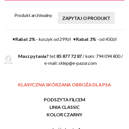
Produkt archiwalny
ZAPYTAJ O PRODUKT
Rabat 2%
- koszyk od 299zł
Rabat 3%
- od 450zł
♥
♥
Masz pytania?
tel:
85 877 72 87
/ kom: 794 094 800 /
e-mail:
sklep@e-pazur.com
KLASYCZNA SKÓRZANA OBROŻA DLA PSA
PODSZYTA FILCEM
LINIA CLASSIC
KOLOR CZARNY