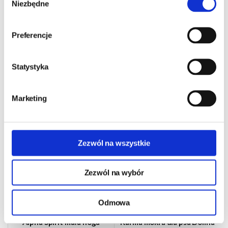
Niezbędne
zgody
Preferencje
Inni klienci kupujący ten
Statystyka
produkt zakupili również
Marketing
Zezwól na wszystkie
Zezwól na wybór
Odmowa
Alpha Spirit mała noga
Karma mokra dla psa Dolina