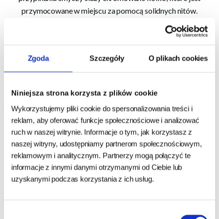
przymocowane w miejscu za pomocą solidnych nitów.
Wszystkie metalowe elementy użyte do stworzenia tej obroży
są nierdzewne dzięki chromowaniu. Ten zabieg sprawił, że
obroża jest odporna na niesprzyjające warunki atmosferyczne.
Zgoda
Szczegóły
O plikach cookies
Opis:
Niniejsza strona korzysta z plików cookie
wygodna i niezawodna,
Wykorzystujemy pliki cookie do spersonalizowania treści i
nierdzewne okucia,
reklam, aby oferować funkcje społecznościowe i analizować
bardzo trwała, naturalna skóra,
ruch w naszej witrynie. Informacje o tym, jak korzystasz z
mocne szycia,
naszej witryny, udostępniamy partnerom społecznościowym,
zapinana na metalową klamrę,
reklamowym i analitycznym. Partnerzy mogą połączyć te
ponadczasowa i elegancka,
informacje z innymi danymi otrzymanymi od Ciebie lub
podszyta filcem,
uzyskanymi podczas korzystania z ich usług.
komfortowa.
Wybór