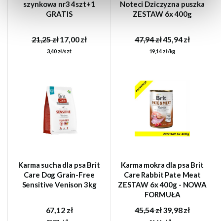
szynkowa nr3 4szt+1
Noteci Dziczyzna puszka
GRATIS
ZESTAW 6x 400g
21,25 zł
17,00 zł
47,94 zł
45,94 zł
3,40 zł/szt
19,14 zł/kg
Karma sucha dla psa Brit
Karma mokra dla psa Brit
Care Dog Grain-Free
Care Rabbit Pate Meat
Sensitive Venison 3kg
ZESTAW 6x 400g - NOWA
FORMUŁA
67,12 zł
45,54 zł
39,98 zł