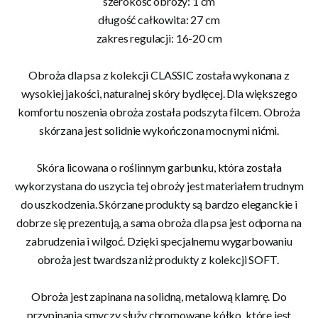
szerokość obroży: 1 cm
długość całkowita: 27 cm
zakres regulacji: 16-20 cm
Obroża dla psa z kolekcji CLASSIC została wykonana z
wysokiej jakości, naturalnej skóry bydlęcej. Dla większego
komfortu noszenia obroża została podszyta filcem. Obroża
skórzana jest solidnie wykończona mocnymi nićmi.
Skóra licowana o roślinnym garbunku, która została
wykorzystana do uszycia tej obroży jest materiałem trudnym
do uszkodzenia. Skórzane produkty są bardzo eleganckie i
dobrze się prezentują, a sama obroża dla psa jest odporna na
zabrudzenia i wilgoć. Dzięki specjalnemu wygarbowaniu
obroża jest twardsza niż produkty z kolekcji SOFT.
Obroża jest zapinana na solidną, metalową klamrę. Do
przypinania smyczy służy chromowane kółko, które jest