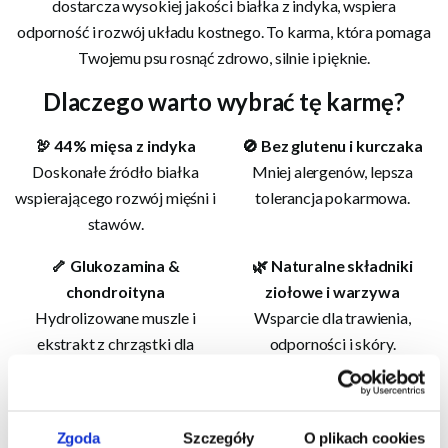
dostarcza wysokiej jakości białka z indyka, wspiera
odporność i rozwój układu kostnego. To karma, która pomaga
Twojemu psu rosnąć zdrowo, silnie i pięknie.
Dlaczego warto wybrać tę karmę?
🦃 44 % mięsa z indyka
🚫 Bez glutenu i kurczaka
Doskonałe źródło białka
Mniej alergenów, lepsza
wspierającego rozwój mięśni i
tolerancja pokarmowa.
stawów.
🦴 Glukozamina &
🌿 Naturalne składniki
chondroityna
ziołowe i warzywa
Hydrolizowane muszle i
Wsparcie dla trawienia,
ekstrakt z chrząstki dla
odporności i skóry.
zdrowych stawów.
💪 Wysokiej jakości
tłuszcze i omega‑3/6
Zgoda
Szczegóły
O plikach cookies