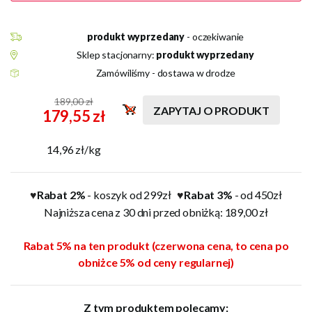
produkt wyprzedany
- oczekiwanie
Sklep stacjonarny:
produkt wyprzedany
Zamówiliśmy - dostawa w drodze
189,00 zł
ZAPYTAJ O PRODUKT
179,55 zł
14,96 zł/kg
Rabat 2%
- koszyk od 299zł
Rabat 3%
- od 450zł
♥
♥
Najniższa cena z 30 dni przed obniżką: 189,00 zł
Rabat 5% na ten produkt (czerwona cena, to cena po
obniżce 5% od ceny regularnej)
Z tym produktem polecamy: