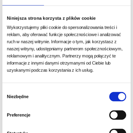
Zrównoważona energia i
zdrowa sierść.
Niniejsza strona korzysta z plików cookie
Co zawiera każdy kęs?
Wykorzystujemy pliki cookie do spersonalizowania treści i
Kliknij, aby zobaczyć pełny skład i analizę
reklam, aby oferować funkcje społecznościowe i analizować
Dla kogo jest ta karma?
ruch w naszej witrynie. Informacje o tym, jak korzystasz z
naszej witryny, udostępniamy partnerom społecznościowym,
<
reklamowym i analitycznym. Partnerzy mogą połączyć te
informacje z innymi danymi otrzymanymi od Ciebie lub
✅ Szczeniąta dużych ras – wymagające wysokiej jakości
uzyskanymi podczas korzystania z ich usług.
składników dla wzrostu
✅ Psy z wrażliwym przewodem pokarmowym
✅ Właściciele ceniący karmę bez glutenu i kurczaka
Wybór
✅ Psy potrzebujące wsparcia kości i stawów w okresie
Niezbędne
zgody
wzrostu
✅ Dla tych, którzy szukają naturalnych składników i
Preferencje
kompleksowej formuły
Jak dawkować?