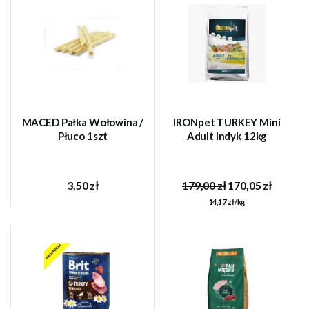
MACED Pałka Wołowina /
IRONpet TURKEY Mini
Płuco 1szt
Adult Indyk 12kg
3,50 zł
179,00 zł
170,05 zł
14,17 zł/kg