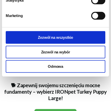
Statystyka
Zalecana dzienna porcja (dla szczeniąt o umiarkowanej
aktywności):
Marketing
Masa szczenięcia (kg)
Dzienna porcja (g/dzień)
10 kg
200‑240 g
20 kg
330‑410 g
Zezwól na wszystkie
30 kg
440‑550 g
40 kg
540‑670 g
Zezwól na wybór
50 kg
630‑780 g
Dawkę dostosuj do wieku, tempa wzrostu, aktywności i
Odmowa
kondycji psa. Zawsze zapewnij dostęp do świeżej wody.
🐕 Zapewnij swojemu szczenięciu mocne
fundamenty – wybierz IRONpet Turkey Puppy
Large!