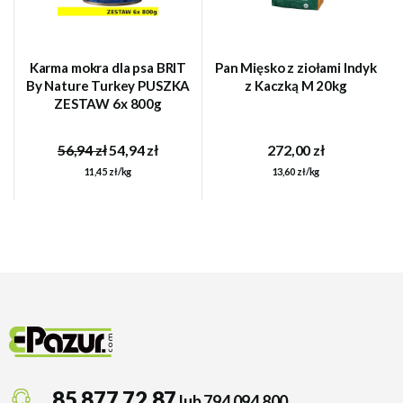
Karma mokra dla psa BRIT
Pan Mięsko z ziołami Indyk
By Nature Turkey PUSZKA
z Kaczką M 20kg
ZESTAW 6x 800g
56,94 zł
54,94 zł
272,00 zł
11,45 zł/kg
13,60 zł/kg
85 877 72 87
lub 794 094 800