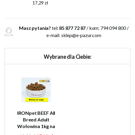
17,29 zł
Masz pytania?
tel:
85 877 72 87
/ kom: 794 094 800 /
e-mail:
sklep@e-pazur.com
Wybrane dla Ciebie:
IRONpet BEEF All
Breed Adult
Wołowina 1kg na
wagę