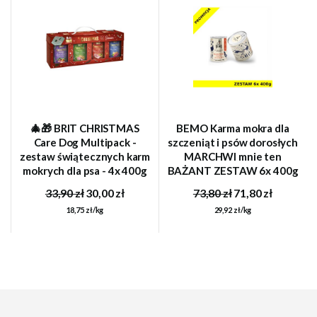
🎄🎁 BRIT CHRISTMAS
BEMO Karma mokra dla
Care Dog Multipack -
szczeniąt i psów dorosłych
zestaw świątecznych karm
MARCHWI mnie ten
mokrych dla psa - 4x 400g
BAŻANT ZESTAW 6x 400g
33,90 zł
30,00 zł
73,80 zł
71,80 zł
18,75 zł/kg
29,92 zł/kg