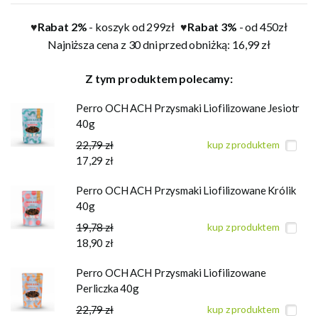
Rabat 2%
- koszyk od 299zł
Rabat 3%
- od 450zł
♥
♥
Najniższa cena z 30 dni przed obniżką: 16,99 zł
Z tym produktem polecamy:
Perro OCH ACH Przysmaki Liofilizowane Jesiotr
40g
22,79 zł
kup z produktem
17,29 zł
Perro OCH ACH Przysmaki Liofilizowane Królik
40g
19,78 zł
kup z produktem
18,90 zł
Perro OCH ACH Przysmaki Liofilizowane
Perliczka 40g
22,79 zł
kup z produktem