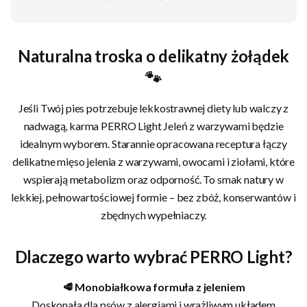
Naturalna troska o delikatny żołądek
🐾
Jeśli Twój pies potrzebuje lekkostrawnej diety lub walczy z
nadwagą, karma PERRO Light Jeleń z warzywami będzie
idealnym wyborem. Starannie opracowana receptura łączy
delikatne mięso jelenia z warzywami, owocami i ziołami, które
wspierają metabolizm oraz odporność. To smak natury w
lekkiej, pełnowartościowej formie – bez zbóż, konserwantów i
zbędnych wypełniaczy.
Dlaczego warto wybrać PERRO Light?
🥩 Monobiałkowa formuła z jeleniem
Doskonała dla psów z alergiami i wrażliwym układem