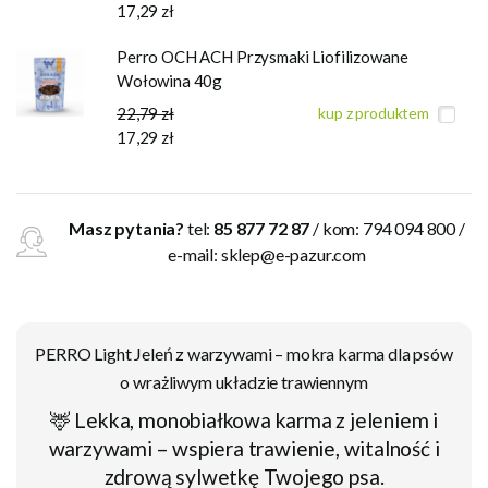
17,29 zł
Perro OCH ACH Przysmaki Liofilizowane
Wołowina 40g
22,79 zł
kup z produktem
17,29 zł
Masz pytania?
tel:
85 877 72 87
/ kom: 794 094 800 /
e-mail:
sklep@e-pazur.com
PERRO Light Jeleń z warzywami – mokra karma dla psów
o wrażliwym układzie trawiennym
🦌 Lekka, monobiałkowa karma z jeleniem i
warzywami – wspiera trawienie, witalność i
zdrową sylwetkę Twojego psa.