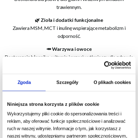
trawiennym.
🌿 Zioła i dodatki funkcjonalne
Zawiera MSM, MCT i inulinę wspierające metabolizm i
odporność.
🥕 Warzywa i owoce
Dostarczają błonnika, witamin i przeciwutleniaczy dla zdrowia
i energii.
💧 Lekka i niskotłuszczowa
Zgoda
Szczegóły
O plikach cookies
Obniżona zawartość tłuszczu (3,1%) wspiera utrzymanie
prawidłowej masy ciała.
Niniejsza strona korzysta z plików cookie
🚫 Bez zbóż
Wykorzystujemy pliki cookie do spersonalizowania treści i
Lekkostrawna i bezpieczna nawet dla psów z nietolerancjami
reklam, aby oferować funkcje społecznościowe i analizować
pokarmowymi.
ruch w naszej witrynie. Informacje o tym, jak korzystasz z
naszej witryny, udostępniamy partnerom społecznościowym,