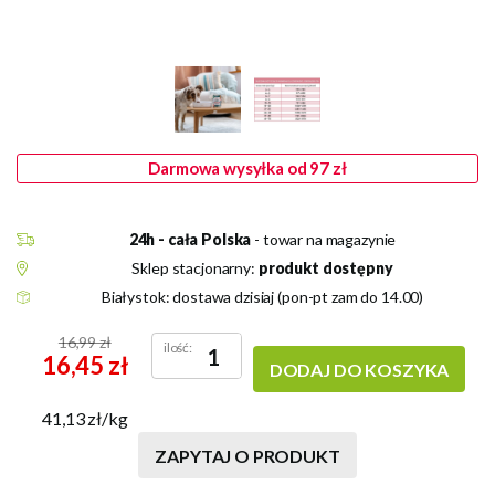
Darmowa wysyłka od 97 zł
24h - cała Polska
- towar na magazynie
Sklep stacjonarny:
produkt dostępny
Białystok: dostawa dzisiaj (pon-pt zam do 14.00)
16,99 zł
ilość:
16,45 zł
DODAJ DO KOSZYKA
41,13 zł/kg
ZAPYTAJ O PRODUKT