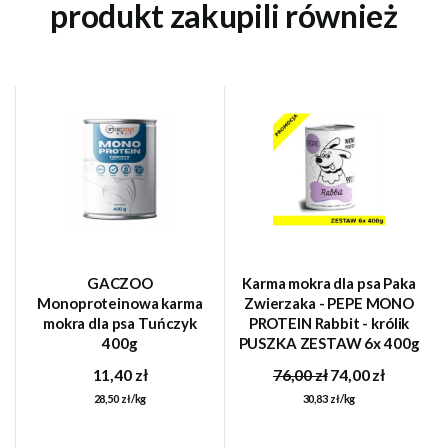
produkt zakupili również
GACZOO
Karma mokra dla psa Paka
Monoproteinowa karma
Zwierzaka - PEPE MONO
mokra dla psa Tuńczyk
PROTEIN Rabbit - królik
400g
PUSZKA ZESTAW 6x 400g
11,40 zł
76,00 zł
74,00 zł
28,50 zł/kg
30,83 zł/kg