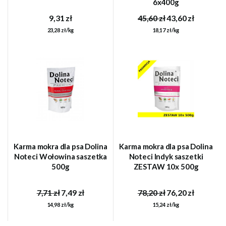
6x400g
9,31 zł
45,60 zł
43,60 zł
23,28 zł/kg
18,17 zł/kg
Karma mokra dla psa Dolina
Karma mokra dla psa Dolina
Noteci Wołowina saszetka
Noteci Indyk saszetki
500g
ZESTAW 10x 500g
7,71 zł
7,49 zł
78,20 zł
76,20 zł
14,98 zł/kg
15,24 zł/kg