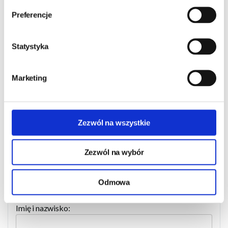
oleje i tłuszcze surowe 7 %
Preferencje
popiół surowy 2,5 %
Statystyka
włókno surowe 0,6 %
wilgotność 78 %
Marketing
wapń 0,3 %
fosfor 0,25 %
Zezwól na wszystkie
Zezwól na wybór
Zapytaj o produkt
Odmowa
Imię i nazwisko: