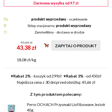
Darmowa wysyłka od 97 zł
produkt wyprzedany
- oczekiwanie
Sklep stacjonarny:
produkt wyprzedany
Zamówiliśmy - dostawa w drodze
45,66 zł
ZAPYTAJ O PRODUKT
43,38 zł
18,08 zł/kg
Rabat 2%
- koszyk od 299zł
Rabat 3%
- od 450zł
♥
♥
Najniższa cena z 30 dni przed obniżką: 45,66 zł
Z tym produktem polecamy:
Perro OCH ACH Przysmaki Liofilizowane Jesiotr
40g