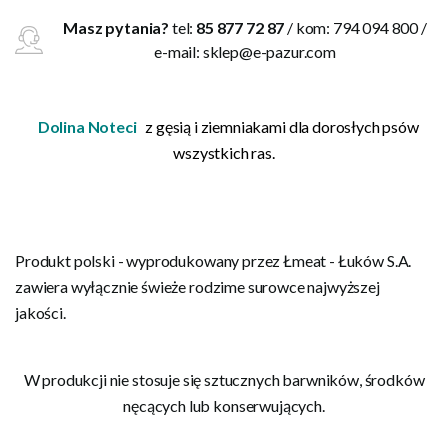
Masz pytania?
tel:
85 877 72 87
/ kom: 794 094 800 /
e-mail:
sklep@e-pazur.com
Dolina Noteci
z gęsią i ziemniakami dla dorosłych psów
wszystkich ras.
Produkt polski - wyprodukowany przez Łmeat - Łuków S.A.
zawiera wyłącznie świeże rodzime surowce najwyższej
jakości.
W produkcji nie stosuje się sztucznych barwników, środków
nęcących lub konserwujących.