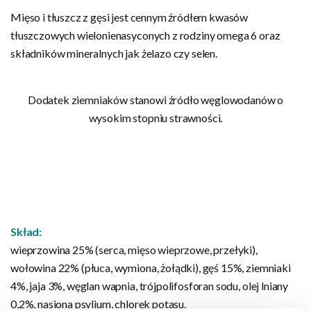
Mięso i tłuszcz z gęsi jest cennym źródłem kwasów
tłuszczowych wielonienasyconych z rodziny omega 6 oraz
składników mineralnych jak żelazo czy selen.
Dodatek ziemniaków stanowi źródło węglowodanów o
wysokim stopniu strawności.
Skład:
wieprzowina 25% (serca, mięso wieprzowe, przełyki),
wołowina 22% (płuca, wymiona, żołądki), gęś 15%, ziemniaki
4%, jaja 3%, węglan wapnia, trójpolifosforan sodu, olej lniany
0,2%, nasiona psylium, chlorek potasu.