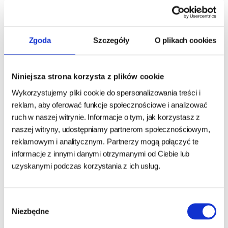
Dodatki dietetyczne na kg:
Zgoda
Szczegóły
O plikach cookies
witamina D3 (cholekalcyferol) 450 IU
Niniejsza strona korzysta z plików cookie
witamina E (octan dl-alfa-tokoferylu) 40 mg
Wykorzystujemy pliki cookie do spersonalizowania treści i
E6 cynk (tlenek cynku) 30 mg
reklam, aby oferować funkcje społecznościowe i analizować
ruch w naszej witrynie. Informacje o tym, jak korzystasz z
E4 miedź (siarczan miedzi pięciowodny) 3 mg
naszej witryny, udostępniamy partnerom społecznościowym,
E5 mangan (tlenek manganu) 2 mg
reklamowym i analitycznym. Partnerzy mogą połączyć te
informacje z innymi danymi otrzymanymi od Ciebie lub
E2 jod (jodan wapnia) 0,3 mg
uzyskanymi podczas korzystania z ich usług.
Wybór
Składniki analityczne:
Niezbędne
zgody
białko 10 %