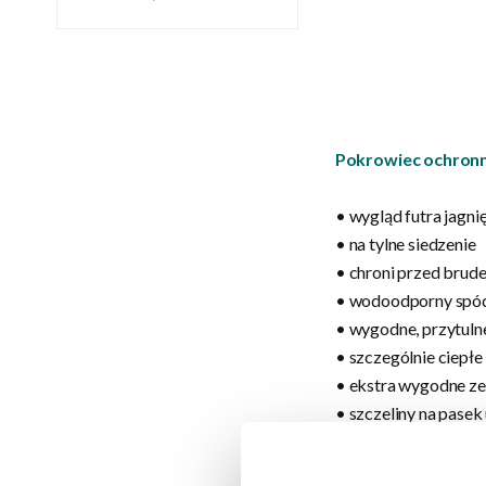
Pokrowiec ochronn
•
wygląd
futra
jagni
•
na
tylne siedzenie
•
chroni przed
brude
•
wodoodporny
spó
•
wygodne, przytuln
•
szczególnie
ciepłe 
•
ekstra
wygodne
ze
•
szczeliny
na pasek
•
również
jako koc
p
•
szczególnie
wytrz