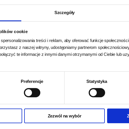
montaż
Szczegóły
 plików cookie
Zapytaj o produkt
 spersonalizowania treści i reklam, aby oferować funkcje społecznośc
k korzystasz z naszej witryny, udostępniamy partnerom społecznościo
Imię i nazwisko:
połączyć te informacje z innymi danymi otrzymanymi od Ciebie lub u
Numer telefonu:
Preferencje
Statystyka
Adres e-mail:
Zezwól na wybór
Twoje pytanie: