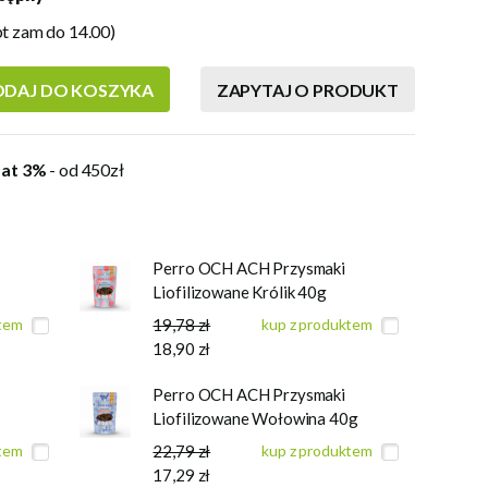
pt zam do 14.00)
DAJ DO KOSZYKA
ZAPYTAJ O PRODUKT
at 3%
- od 450zł
Perro OCH ACH Przysmaki
Liofilizowane Królik 40g
ktem
19,78 zł
kup z produktem
18,90 zł
Perro OCH ACH Przysmaki
Liofilizowane Wołowina 40g
ktem
22,79 zł
kup z produktem
17,29 zł