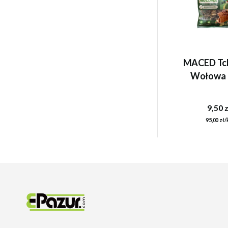
MACED Tc
Wołowa 
9,50 z
95,00 zł/