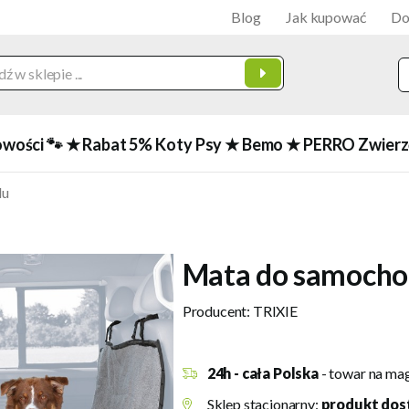
Blog
Jak kupować
Do
owości 🐾
★ Rabat 5%
Koty
Psy
★ Bemo
★ PERRO
Zwierz
du
Mata do samocho
Producent:
TRIXIE
24h - cała Polska
- towar na ma
Sklep stacjonarny:
produkt dos