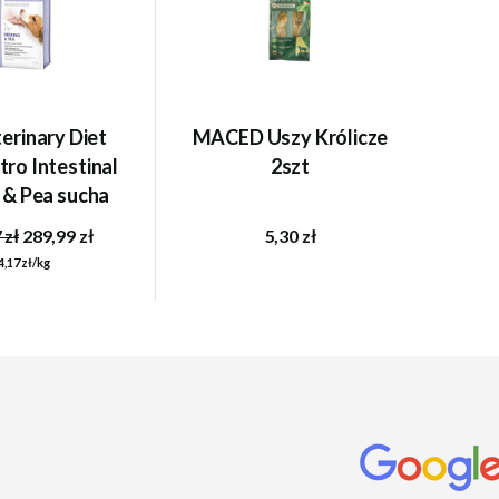
terinary Diet
MACED Uszy Królicze
ro Intestinal
2szt
 & Pea sucha
la psa - 12kg
 zł
289,99 zł
5,30 zł
4,17 zł/kg