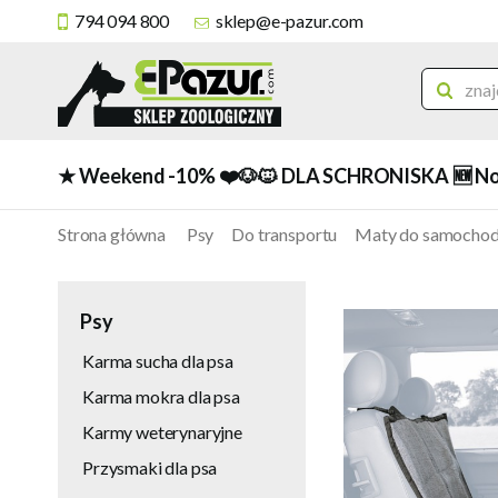
794 094 800
sklep@e-pazur.com
★ Weekend -10%
❤️🐶🐱 DLA SCHRONISKA
🆕 N
Strona główna
Psy
Do transportu
Maty do samocho
Psy
Karma sucha dla psa
Karma mokra dla psa
Karmy weterynaryjne
Przysmaki dla psa