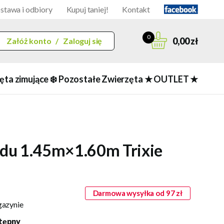
stawa i odbiory
Kupuj taniej!
Kontakt
0
0,00 zł
Załóż konto
/
Zaloguj się
ęta zimujące ❄️
Pozostałe Zwierzęta
★ OUTLET ★
du 1.45m×1.60m Trixie
Darmowa wysyłka od 97 zł
gazynie
tępny