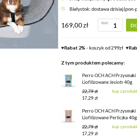
Białystok: dostawa dzisiaj (pon-
ilość:
169,00 zł
DO
Rabat 2%
- koszyk od 299zł
Rab
♥
♥
Z tym produktem polecamy:
Perro OCH ACH Przysmaki
Liofilizowane Jesiotr 40g
22,79 zł
kup z produ
17,29 zł
Perro OCH ACH Przysmaki
Liofilizowane Perliczka 40g
22,79 zł
kup z produ
17,29 zł