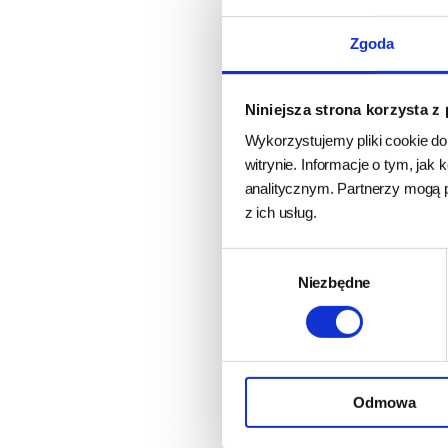
•
łatwy
montaż i de
Zgoda
Niniejsza strona korzysta z
Wykorzystujemy pliki cookie do
witrynie. Informacje o tym, ja
analitycznym. Partnerzy mogą 
z ich usług.
Wybór
Niezbędne
zgody
Odmowa