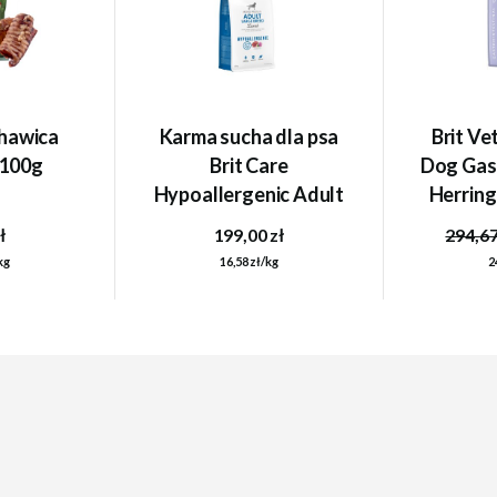
hawica
Karma sucha dla psa
Brit Ve
100g
Brit Care
Dog Gast
Hypoallergenic Adult
Herring
Large Breed Lamb
karma d
ł
199,00 zł
294,67
12kg
kg
16,58 zł/kg
2