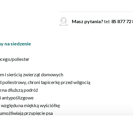
Masz pytania?
tel:
85 877 72
y na siedzenie
ęcego
/
poliester
m i
sierścią zwierząt domowych
d
poliestrowy,
chroni
tapicerkę
przed wilgocią
e
na
dłuższą podróż
i
antypoślizgowe
 względu na
miękką wyściółkę
umożliwiają przypięcie
psa
odróży
ymała