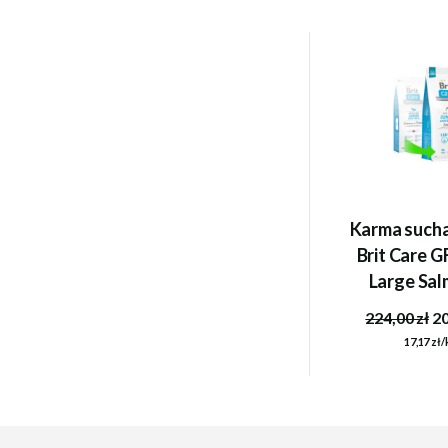
Karma sucha
Brit Care G
Large Sal
Potato 
224,00 zł
20
17,17 zł/