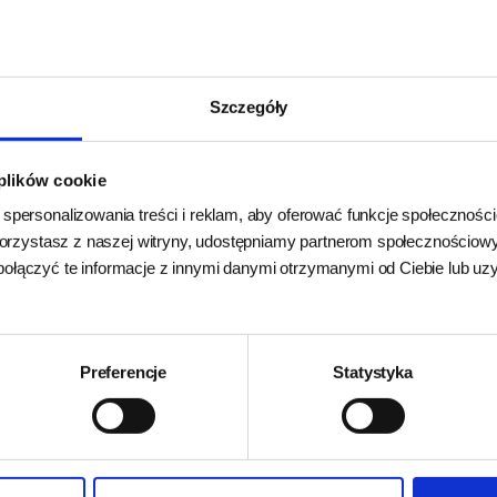
:
ródkom i osłonom możesz zmieniać poziom trudności tej stymulujące
Szczegóły
 plików cookie
CZENIA:
 spersonalizowania treści i reklam, aby oferować funkcje społecznośc
k korzystasz z naszej witryny, udostępniamy partnerom społecznościo
do można łatwo umyć łagodnym mydłem i ciepłą wodą. Upewnij się,
połączyć te informacje z innymi danymi otrzymanymi od Ciebie lub u
TALANÓW:
Preferencje
Statystyka
 dla psów Nina Ottosson zostały zaprojektowane z myślą o zdrowi
ności. Są łatwe do mycia ciepłą wodą i mydłem.