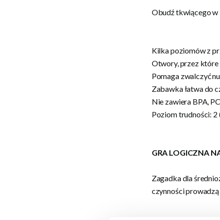
Obudź tkwiącego w T
Kilka poziomów z p
Otwory, przez które 
Pomaga zwalczyć nud
Zabawka łatwa do c
Nie zawiera BPA, PC
Poziom trudności: 2 
GRA LOGICZNA NA
Zagadka dla średnio
czynności prowadzą 