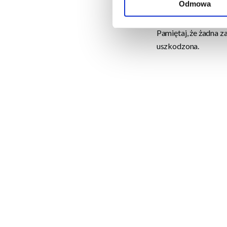
Odmowa
ZACHOWAJ OSTR
Pamiętaj, że żadna z
uszkodzona.