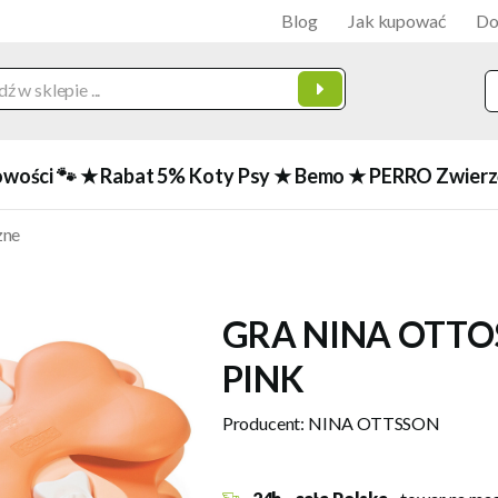
Blog
Jak kupować
Do
owości 🐾
★ Rabat 5%
Koty
Psy
★ Bemo
★ PERRO
Zwierz
zne
GRA NINA OTT
PINK
Producent:
NINA OTTSSON