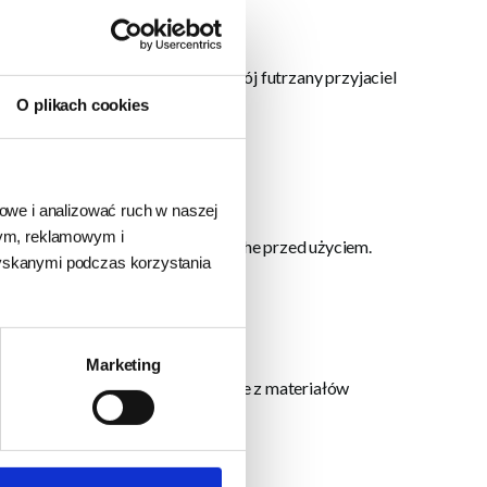
j układanki dla psa, tak aby Twój futrzany przyjaciel
O plikach cookies
iowe i analizować ruch w naszej
wym, reklamowym i
 że wszystkie przegródki są suche przed użyciem.
zyskanymi podczas korzystania
Marketing
u Twojego zwierzaka - są tworzone z materiałów