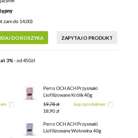
gazynie
tępny
pt zam do 14.00)
DAJ DO KOSZYKA
ZAPYTAJ O PRODUKT
at 3%
- od 450zł
Perro OCH ACH Przysmaki
Liofilizowane Królik 40g
ktem
19,78 zł
kup z produktem
18,90 zł
Perro OCH ACH Przysmaki
Liofilizowane Wołowina 40g