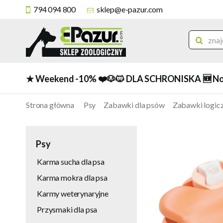
794 094 800
sklep@e-pazur.com
★ Weekend -10%
❤️🐶🐱 DLA SCHRONISKA
🆕 N
Strona główna
Psy
Zabawki dla psów
Zabawki logic
Psy
Karma sucha dla psa
Karma mokra dla psa
Karmy weterynaryjne
Przysmaki dla psa