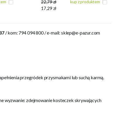
ktem
22,79 zł
kup z produktem
17,29 zł
 87
/ kom: 794 094 800 / e-mail:
sklep@e-pazur.com
pełnienia przegródek przysmakami lub suchą karmą.
lejne wyzwanie: zdejmowanie kosteczek skrywających