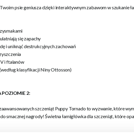
woim psie geniusza dzięki interaktywnym zabawom w szukanie ła
rzysmakami
ulatniają się zapachy
ę i uniknąć destrukcyjnych zachowań
zyszczenia
V i ftalanów
(według klasyfikacji Niny Ottosson)
 POZIOMIE 2:
zaawansowanych szczeniąt Puppy Tornado to wyzwanie, które wymag
do smacznej nagrody! Świetna łamigłówka dla szczeniąt, które o