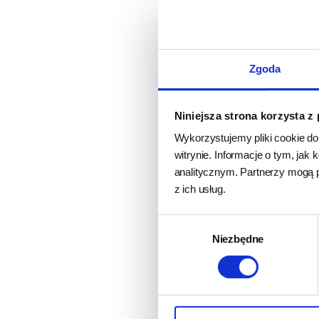
POGROMCA NUDY
Dzięki ukrytym przeg
był zadowolony!
Zgoda
Niniejsza strona korzysta z
ŁATWA DO CZYSZ
Wykorzystujemy pliki cookie do
witrynie. Informacje o tym, ja
Zabawkę Puppy Torna
analitycznym. Partnerzy mogą 
z ich usług.
BEZ BPA, PVC I F
Wybór
Niezbędne
zgody
Interaktywne puzzle
bezpiecznych dla żyw