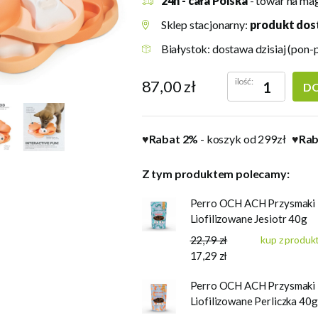
24h - cała Polska
- towar na ma
Sklep stacjonarny:
produkt dos
Białystok: dostawa dzisiaj (pon-
ilość:
87,00 zł
DO
Rabat 2%
- koszyk od 299zł
Rab
♥
♥
Z tym produktem polecamy:
Perro OCH ACH Przysmaki
Liofilizowane Jesiotr 40g
22,79 zł
kup z produ
17,29 zł
Perro OCH ACH Przysmaki
Liofilizowane Perliczka 40g