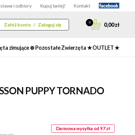
stawa i odbiory
Kupuj taniej!
Kontakt
0
0,00 zł
Załóż konto
/
Zaloguj się
ęta zimujące ❄️
Pozostałe Zwierzęta
★ OUTLET ★
OSSON PUPPY TORNADO
Darmowa wysyłka od 97 zł