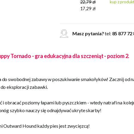
22,79 zł
kup z produ
17,29 zł
Masz pytania?
tel:
85 877 72
py Tornado - gra edukacyjna dla szczeniąt - poziom 2.
 do swobodnej zabawy w poszukiwanie smakołyków! Zacznij od na
do eksploracji zabawki.
ć i obracać poziomy łapami lub pyszczkiem - wtedy natrafi na ko
onóg szybko nauczy się odnajdywać ukryte skarby!
i Outward Hound każdy pies jest zwycięzcą!