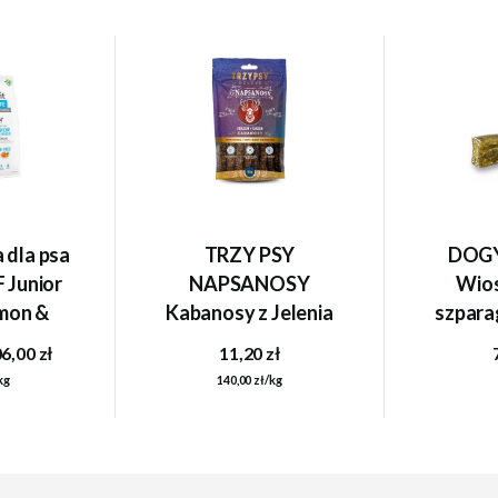
 dla psa
TRZY PSY
DOGY
F Junior
NAPSANOSY
Wios
mon &
Kabanosy z Jelenia
szpara
12kg
80g
ched
6,00 zł
11,20 zł
kg
140,00 zł/kg