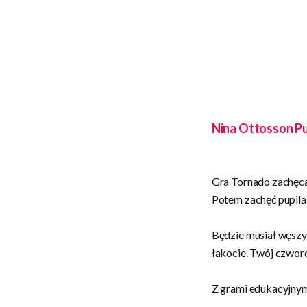
Nina Ottosson Pup
Gra Tornado zachęca
Potem zachęć pupila 
Będzie musiał węszy
łakocie. Twój czwor
Z grami edukacyjnym