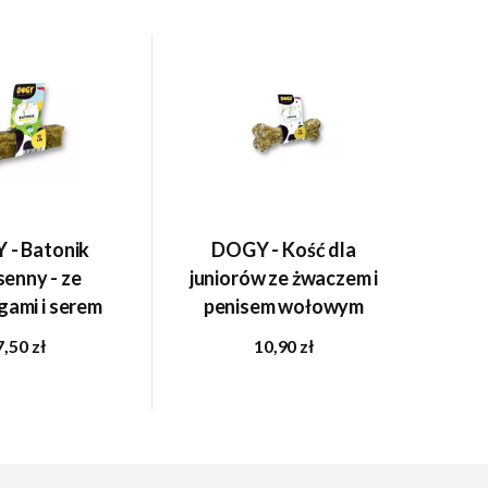
 - Batonik
DOGY - Kość dla
enny - ze
juniorów ze żwaczem i
gami i serem
penisem wołowym
dar 12cm
12cm
7,50 zł
10,90 zł