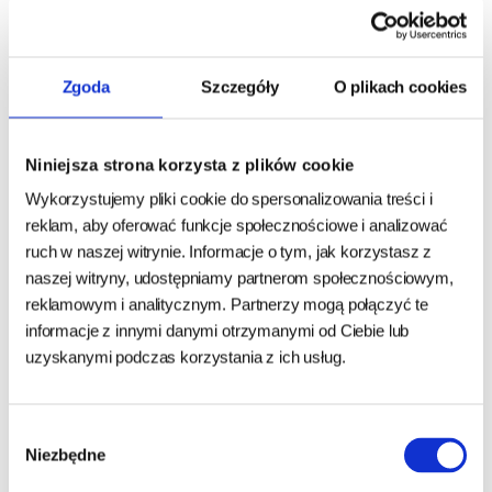
NR 1 HISZPAŃSKA DUŻA NOGA SZYNKOWA
NR 2 HISZPAŃSKA NOGA SZYNKOWA
Zgoda
Szczegóły
O plikach cookies
NR 3 HISZPAŃSKA MAŁA NOGA SZYNKOWA
NR 4 DWIE MAŁE HISZPAŃSKIE NOGI SZYNKOWE
NR 5 HISZPAŃSKA RACICA
Niniejsza strona korzysta z plików cookie
NR 6 HISZPAŃSKA NOGA SZYNKOWA Z MIĘSEM
Wykorzystujemy pliki cookie do spersonalizowania treści i
Skład:
białko 37%, tłuszcz 14%, popiół 30%
reklam, aby oferować funkcje społecznościowe i analizować
ruch w naszej witrynie. Informacje o tym, jak korzystasz z
naszej witryny, udostępniamy partnerom społecznościowym,
reklamowym i analitycznym. Partnerzy mogą połączyć te
informacje z innymi danymi otrzymanymi od Ciebie lub
Zapytaj o produkt
uzyskanymi podczas korzystania z ich usług.
Imię i nazwisko:
Wybór
Niezbędne
zgody