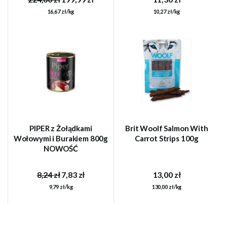
16,67 zł/kg
10,27 zł/kg
PIPER z Żołądkami
Brit Woolf Salmon With
Wołowymi i Burakiem 800g
Carrot Strips 100g
NOWOŚĆ
8,24 zł
7,83 zł
13,00 zł
9,79 zł/kg
130,00 zł/kg