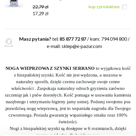
22,79 zł
kup z produktem
17,29 zł
Masz pytania?
tel:
85 877 72 87
/ kom: 794 094 800 /
e-mail:
sklep@e-pazur.com
NOGA WIEPRZOWA Z SZYNKI SERRANO
to wyjątkowa kość
z hiszpańskiej szynki. Kość nie jest wędzona, a suszona w
naturalny sposób, dzięki czemu zachowuje swoje cenne
właściwości . Zaspokaja naturalny odruch gryzienia zarówno
szczeniąt jak i psów dorosłych. Kość pomaga w usuwaniu kamienia
nazębnego i utrzymaniu higieny jamy ustnej. Podaruj swojemu psu
prawdziwą nogę wieprzową, jest to wspaniała nagroda dla Twojego
czworonoga. Posiada gwarancję wspaniałego smaku oraz 100%
świeżości.
Nogi z hiszpańskiej szynki są dostępne w 6 rozmiarach, dzięki
czemu są idealne dla każdego psa: