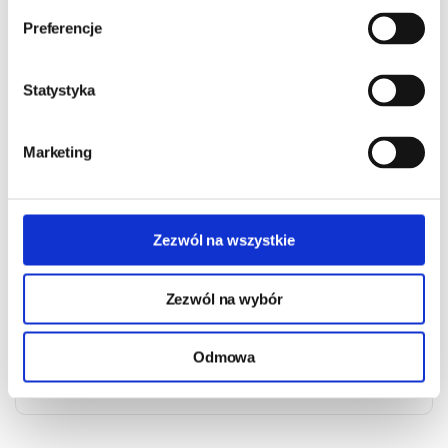
Numer telefonu:
Preferencje
Adres e-mail:
Statystyka
Marketing
Twoje pytanie:
Zezwól na wszystkie
Przepisz kod
:
Zezwól na wybór
Odmowa
WYŚLIJ