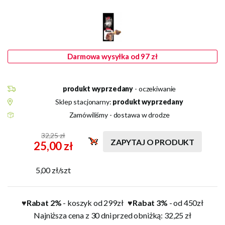
Darmowa wysyłka od 97 zł
produkt wyprzedany
- oczekiwanie
Sklep stacjonarny:
produkt wyprzedany
Zamówiliśmy - dostawa w drodze
32,25 zł
ZAPYTAJ O PRODUKT
25,00 zł
5,00 zł/szt
Rabat 2%
- koszyk od 299zł
Rabat 3%
- od 450zł
♥
♥
Najniższa cena z 30 dni przed obniżką: 32,25 zł