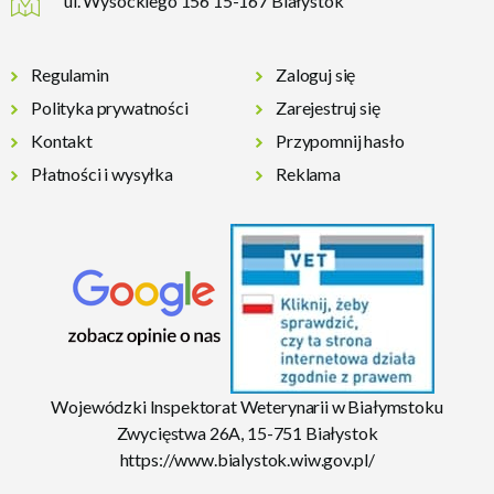
ul. Wysockiego 156 15-167 Białystok
Regulamin
Zaloguj się
Polityka prywatności
Zarejestruj się
Kontakt
Przypomnij hasło
Płatności i wysyłka
Reklama
Wojewódzki Inspektorat Weterynarii w Białymstoku
Zwycięstwa 26A, 15-751 Białystok
https://www.bialystok.wiw.gov.pl/