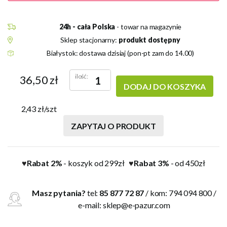
24h - cała Polska
- towar na magazynie
Sklep stacjonarny:
produkt dostępny
Białystok: dostawa dzisiaj (pon-pt zam do 14.00)
ilość:
36,50 zł
DODAJ DO KOSZYKA
2,43 zł/szt
ZAPYTAJ O PRODUKT
Rabat 2%
- koszyk od 299zł
Rabat 3%
- od 450zł
♥
♥
Masz pytania?
tel:
85 877 72 87
/ kom: 794 094 800 /
e-mail:
sklep@e-pazur.com