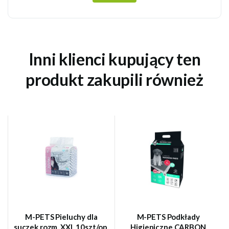
Inni klienci kupujący ten
produkt zakupili również
M-PETS Pieluchy dla
M-PETS Podkłady
suczek rozm. XXL 10szt/op.
Higieniczne CARBON