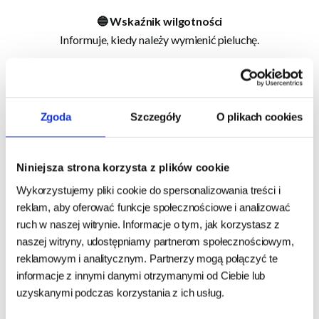
🔵 Wskaźnik wilgotności
Informuje, kiedy należy wymienić pieluchę.
Szczegóły produktu
Kliknij, aby rozwinąć specyfikację
Zgoda
Szczegóły
O plikach cookies
Dla kogo?
Niniejsza strona korzysta z plików cookie
✅ Dla bardzo dużych suczek
Wykorzystujemy pliki cookie do spersonalizowania treści i
✅ W okresie cieczki
reklam, aby oferować funkcje społecznościowe i analizować
ruch w naszej witrynie. Informacje o tym, jak korzystasz z
✅ Przy problemach z nietrzymaniem moczu
naszej witryny, udostępniamy partnerom społecznościowym,
✅ W trakcie rekonwalescencji
reklamowym i analitycznym. Partnerzy mogą połączyć te
✅ Dla opiekunów ceniących świeżość i higienę
informacje z innymi danymi otrzymanymi od Ciebie lub
uzyskanymi podczas korzystania z ich usług.
Sposób użycia