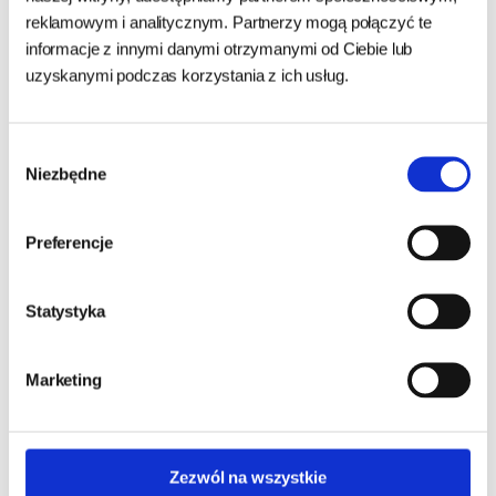
Nie przekraczać zalecanej dziennej porcji. Przechowywać w
reklamowym i analitycznym. Partnerzy mogą połączyć te
chłodnym i suchym miejscu, z dala od bezpośredniego
informacje z innymi danymi otrzymanymi od Ciebie lub
działania promieni słonecznych. Po otwarciu ponownie
uzyskanymi podczas korzystania z ich usług.
zamknąć.
Wybór
Niezbędne
zgody
Preferencje
Zapytaj o produkt
Statystyka
Imię i nazwisko:
Marketing
Numer telefonu:
Zezwól na wszystkie