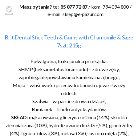
Masz pytania?
tel:
85 877 72 87
/ kom: 794 094 800 /
e-mail:
sklep@e-pazur.com
Brit Dental Stick Teeth & Gums with Chamomile & Sage
7szt. 215g
Półwilgotna, funkcjonalna przekąska.
SHMP (heksametafosforan sodu) – zdrowe zęby,
zapobieganie powstawaniu kamienia nazębnego,
Mięta – właściwości przeciwdrobnoustrojowe i świeży
oddech,
Szałwia – wsparcie zdrowia dziąseł,
Rumianek – źródło antyoksydantów.
SKŁAD:
mąka owsiana, gliceryna roślinna (14%), skrobia
ziemniaczana (10%), hydrolizowane drożdże (5%), groch żółty
(4%), lignoceluloza (3%), melasa (3%), suszona mięta (2%),