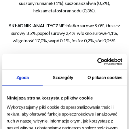
suszony rumianek (1%), suszona szałwia (0,5%),
heksametafosforan sodu (0,3%).
SKŁADNIKI ANALITYCZNE:
białko surowe 9,0%, tłuszcz
surowy 3,5%, popiół surowy 2,4%, włókno surowe 4,1%,
wilgotność 17,0%, wapń 0,1%, fosfor 0,2%, sód 0,05%.
DODATKI DIETETYCZNE W 1 KG:
witamina C (3a312) 35
mg. Zawiera konserwanty zatwierdzone w UE: kwas
cytrynowy (1a330), kwas DL jabłkowy (1a296).
Zgoda
Szczegóły
O plikach cookies
ENERGIA METABOLICZNA:
3 010 kcal/kg.
Niniejsza strona korzysta z plików cookie
INSTRUKCJA DOTYCZĄCA KARMIENIA:
Należy podać psu
Wykorzystujemy pliki cookie do spersonalizowania treści i
1 sztukę dziennie jako przysmak lub nagrodę. Należy
reklam, aby oferować funkcje społecznościowe i analizować
zapewnić psu stały dostęp do miski świeżej wody. Należy
ruch w naszej witrynie. Informacje o tym, jak korzystasz z
pamiętać, że ten produkt nie zastępuje pełnoporcjowej karmy.
naszej witryny, udostępniamy partnerom społecznościowym,