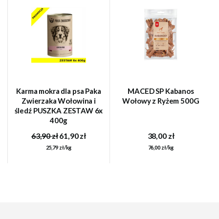
Karma mokra dla psa Paka
MACED SP Kabanos
Zwierzaka Wołowina i
Wołowy z Ryżem 500G
śledź PUSZKA ZESTAW 6x
400g
63,90 zł
61,90 zł
38,00 zł
25,79 zł/kg
76,00 zł/kg