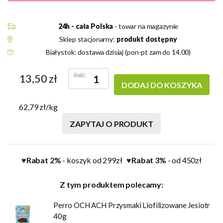
24h - cała Polska
- towar na magazynie
Sklep stacjonarny:
produkt dostępny
Białystok: dostawa dzisiaj (pon-pt zam do 14.00)
ilość:
13,50 zł
DODAJ DO KOSZYKA
62,79 zł/kg
ZAPYTAJ O PRODUKT
Rabat 2%
- koszyk od 299zł
Rabat 3%
- od 450zł
♥
♥
Z tym produktem polecamy:
Perro OCH ACH Przysmaki Liofilizowane Jesiotr
40g