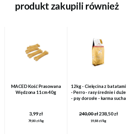
produkt zakupili również
MACED Kość Prasowana
12kg - Cielęcina z batatami
Wędzona 11cm 40g
- Perro - rasy średnie i duże
- psy dorosłe - karma sucha
3,99 zł
240,00 zł
238,50 zł
79,80 zł/kg
19,88 zł/kg