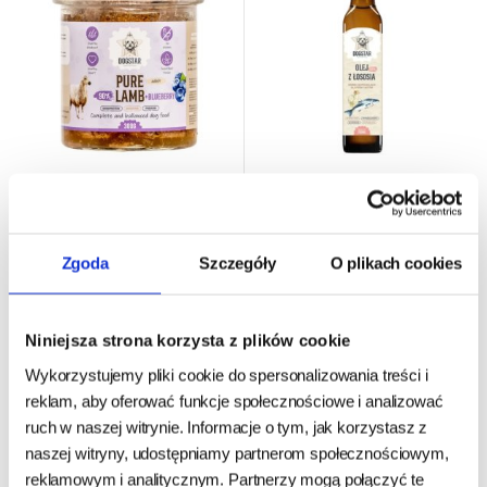
Dogstar Olej z Łososia 250ml
Dogstar karma mokra dla
psów dorosłych Pure
Zgoda
Szczegóły
O plikach cookies
Jagnięcina z Borówkami 300g
w słoiku
produkt wyprzedany
- oczekiwanie
24h - cała Polska
- towar na magazynie
Niniejsza strona korzysta z plików cookie
24,90 zł
22,65 zł
Wykorzystujemy pliki cookie do spersonalizowania treści i
99,60 zł/l
reklam, aby oferować funkcje społecznościowe i analizować
75,50 zł/kg
ruch w naszej witrynie. Informacje o tym, jak korzystasz z
BRAK
DO KOSZYKA
naszej witryny, udostępniamy partnerom społecznościowym,
reklamowym i analitycznym. Partnerzy mogą połączyć te