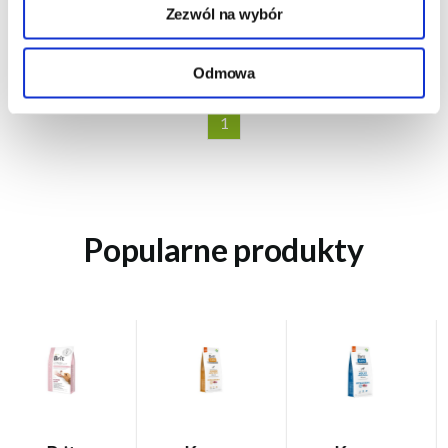
70,67 zł/kg
Zezwól na wybór
DO KOSZYKA
Odmowa
1
Popularne produkty
Brit
Veterinary
Diet Dog