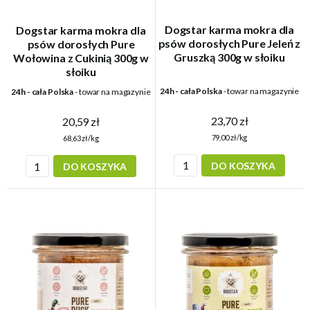
Dogstar karma mokra dla
Dogstar karma mokra dla
psów dorosłych Pure Jeleń z
psów dorosłych Pure
Gruszką 300g w słoiku
Wołowina z Cukinią 300g w
słoiku
24h - cała Polska
- towar na magazynie
24h - cała Polska
- towar na magazynie
23,70 zł
20,59 zł
79,00 zł/kg
68,63 zł/kg
DO KOSZYKA
DO KOSZYKA