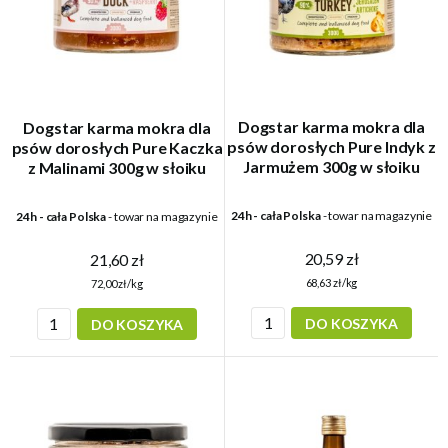
Dogstar karma mokra dla
Dogstar karma mokra dla
psów dorosłych Pure Indyk z
psów dorosłych Pure Kaczka
Jarmużem 300g w słoiku
z Malinami 300g w słoiku
24h - cała Polska
- towar na magazynie
24h - cała Polska
- towar na magazynie
20,59 zł
21,60 zł
68,63 zł/kg
72,00 zł/kg
DO KOSZYKA
DO KOSZYKA