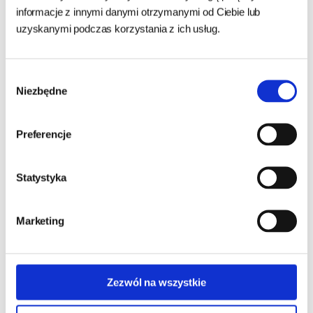
informacje z innymi danymi otrzymanymi od Ciebie lub
uzyskanymi podczas korzystania z ich usług.
Wybór
Niezbędne
zgody
Preferencje
Statystyka
Dogstar karma mokra dla
psów dorosłych Pure
Marketing
Wieprzowina z Jabłkiem
300g w słoiku
24h - cała Polska
- towar na magazynie
Zezwól na wszystkie
21,20 zł