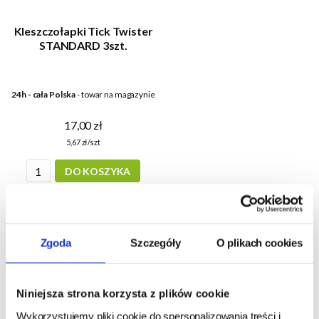
Kleszczołapki Tick Twister
STANDARD 3szt.
24h - cała Polska
- towar na magazynie
17,00 zł
5,67 zł/szt
DO KOSZYKA
1
Zgoda
Szczegóły
O plikach cookies
Niniejsza strona korzysta z plików cookie
Popularne produkty
Wykorzystujemy pliki cookie do spersonalizowania treści i