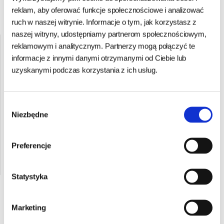
reklam, aby oferować funkcje społecznościowe i analizować
ruch w naszej witrynie. Informacje o tym, jak korzystasz z
naszej witryny, udostępniamy partnerom społecznościowym,
reklamowym i analitycznym. Partnerzy mogą połączyć te
informacje z innymi danymi otrzymanymi od Ciebie lub
uzyskanymi podczas korzystania z ich usług.
Brit
Karma
Karma
Wybór
c
Veterinary
sucha dla
sucha dla
Niezbędne
zgody
Diet Dog
psa Brit
psa Brit
Hypoallergenic
Care
Care
65,00 zł
199,99 zł
199,00 zł
Preferencje
Salmon &
HYPOALLERGENIC
Hypoallergeni
32,50 zł/kg
16,67 zł/kg
16,58 zł/kg
Pea sucha
Junior
Adult
Statystyka
karma DLA
Large
Large
1
2
3
4
5
PSA - 2kg
Breed
Breed
Lamb 12kg
Lamb 12kg
Marketing