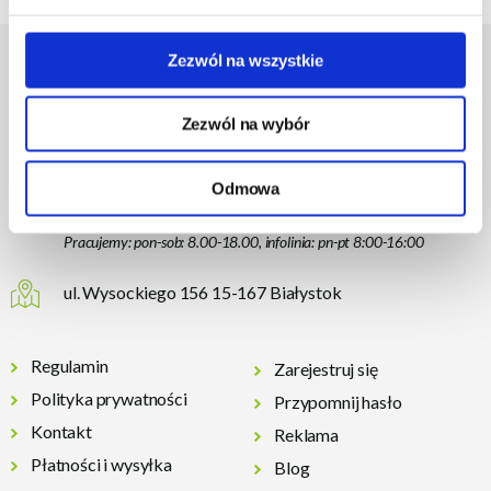
Zezwól na wszystkie
Zezwól na wybór
85 877 72 87
lub 794 094 800
Odmowa
sklep@e-pazur.com
Pracujemy: pon-sob: 8.00-18.00, infolinia: pn-pt 8:00-16:00
ul. Wysockiego 156 15-167 Białystok
Regulamin
Zarejestruj się
Polityka prywatności
Przypomnij hasło
Kontakt
Reklama
Płatności i wysyłka
Blog