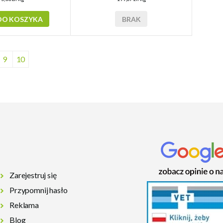
DO KOSZYKA
BRAK
9
10
Zarejestruj się
Przypomnij hasło
Reklama
Blog