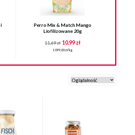
i
Perro Mix & Match Mango
Liofilizowane 20g
10,99 zł
11,69 zł
1 099,00 zł/kg