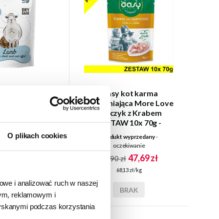
rzaka PEPE Lio
Oasy kot karma
liofilizowane
uzupełniająca More Love
Jagnięce 30g
Tuńczyk z Krabem
ZESTAW 10x 70g -
saszetka
O plikach cookies
a Polska
- towar na
produkt wyprzedany
-
agazynie
oczekiwanie
47,69 zł
5,90 zł
52,90 zł
0,00 zł/kg
68,13 zł/kg
iowe i analizować ruch w naszej
DO KOSZYKA
BRAK
wym, reklamowym i
zyskanymi podczas korzystania