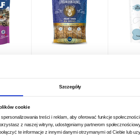
TRZY PSY Mordoklejki
Paka Zwie
kota Brit
na Grubo z Jelenia 80g
Lamb - 
t Snacks
płuco 
ka 50g
Szczegóły
24h - cała Polska
- towar na
24h - cał
- towar na
magazynie
m
e
10,70 zł
1
9 zł
 plików cookie
133,75 zł/kg
53
kg
 spersonalizowania treści i reklam, aby oferować funkcje społecznośc
DO KOSZYKA
SZYKA
k korzystasz z naszej witryny, udostępniamy partnerom społecznościo
połączyć te informacje z innymi danymi otrzymanymi od Ciebie lub u