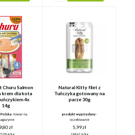
t Churu Salmon
Natural Kitty filet z
a krem dla kota
Tuńczyka gotowany na
 tuńczykiem 4x
parze 30g
14g
a Polska
- towar na
produkt wyprzedany
-
agazynie
oczekiwanie
9,80 zł
5,99 zł
5,00 zł/kg
199,67 zł/kg