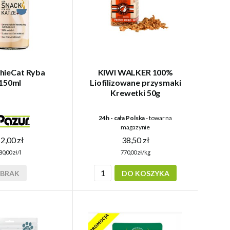
hieCat Ryba
KIWI WALKER 100%
150ml
Liofilizowane przysmaki
Krewetki 50g
24h - cała Polska
- towar na
magazynie
2,00 zł
38,50 zł
80,00 zł/l
770,00 zł/kg
BRAK
DO KOSZYKA