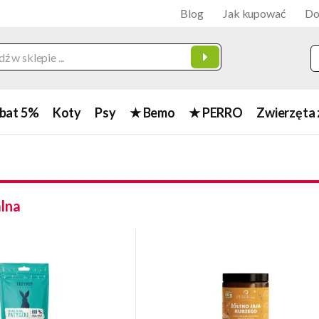
Blog
Jak kupować
Do
bat 5%
Koty
Psy
★ Bemo
★ PERRO
Zwierzęta 
alna