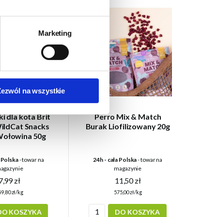
Marketing
Zezwól na wszystkie
i dla kota Brit
Perro Mix & Match
ildCat Snacks
Burak Liofilizowany 20g
Wołowina 50g
a Polska
- towar na
24h - cała Polska
- towar na
agazynie
magazynie
7,99 zł
11,50 zł
9,80 zł/kg
575,00 zł/kg
DO KOSZYKA
DO KOSZYKA