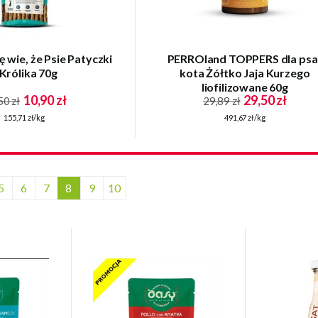
 wie, że Psie Patyczki
PERROland TOPPERS dla psa 
 Królika 70g
kota Żółtko Jaja Kurzego
liofilizowane 60g
10,90 zł
29,50 zł
50 zł
29,89 zł
155,71 zł/kg
491,67 zł/kg
5
6
7
8
9
10