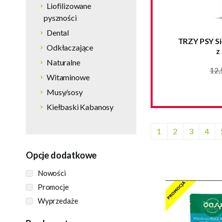
Liofilizowane
pyszności
Dental
TRZY PSY Się
Odkłaczające
z
Naturalne
12,
Witaminowe
Musy/sosy
Kiełbaski Kabanosy
1
2
3
4
Opcje dodatkowe
Nowości
Promocje
Wyprzedaże