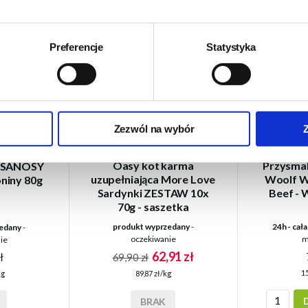
Preferencje
Statystyka
Zezwól na wybór
Oasy kot karma
Przysmak
PSANOSY
uzupełniająca More Love
Woolf W
niny 80g
Sardynki ZESTAW 10x
Beef - 
70g - saszetka
produkt wyprzedany
-
24h - cał
edany
-
oczekiwanie
m
ie
62,91 zł
ł
69,90 zł
15
89,87 zł/kg
kg
BRAK