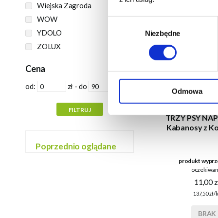
Wiejska Zagroda
WOW
Wybór
YDOLO
Niezbędne
zgody
ZOLUX
Cena
od:
zł - do
zł
Odmowa
TRZY PSY NA
Kabanosy z Ko
Poprzednio oglądane
produkt wyprz
oczekiwan
11,00 z
137,50 zł/
BRAK