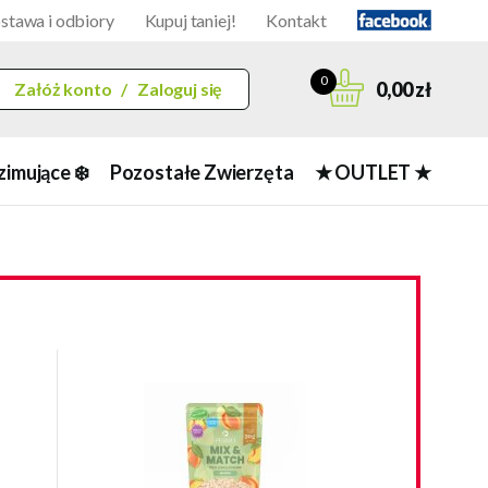
stawa i odbiory
Kupuj taniej!
Kontakt
0
0,00 zł
Załóż konto
/
Zaloguj się
zimujące ❄️
Pozostałe Zwierzęta
★ OUTLET ★