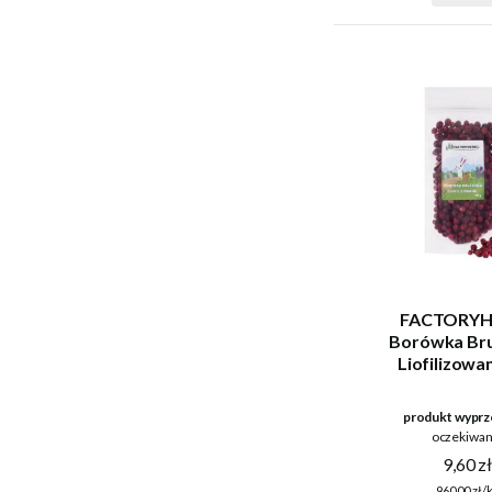
FACTORYH
Borówka Bru
Liofilizowa
produkt wyprz
oczekiwan
9,60 z
960,00 zł/