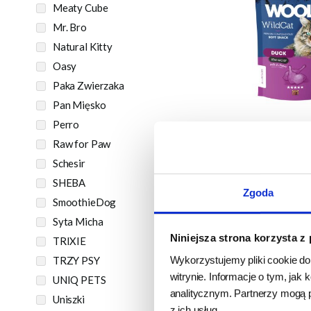
Meaty Cube
Mr. Bro
Natural Kitty
Oasy
Paka Zwierzaka
Pan Mięsko
Perro
Przysmaki dla 
Raw for Paw
Woolf WildCa
Duck - Kacz
Schesir
SHEBA
Zgoda
24h - cała Polska
SmoothieDog
magazyni
Syta Micha
7,4
7,99 zł
Niniejsza strona korzysta z
TRIXIE
149,80 zł/
Wykorzystujemy pliki cookie do
TRZY PSY
DO KO
witrynie. Informacje o tym, ja
UNIQ PETS
analitycznym. Partnerzy mogą 
Uniszki
z ich usług.