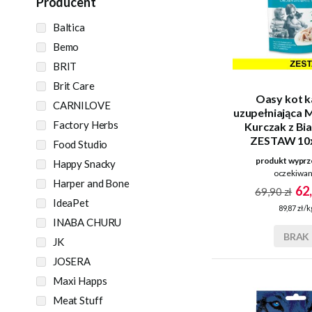
Producent
Baltica
Bemo
BRIT
Brit Care
Oasy kot 
CARNILOVE
uzupełniająca 
Factory Herbs
Kurczak z Bia
ZESTAW 10x
Food Studio
saszet
produkt wyprz
Happy Snacky
oczekiwan
Harper and Bone
62,
69,90 zł
IdeaPet
89,87 zł/k
INABA CHURU
BRAK
JK
JOSERA
Maxi Happs
Meat Stuff