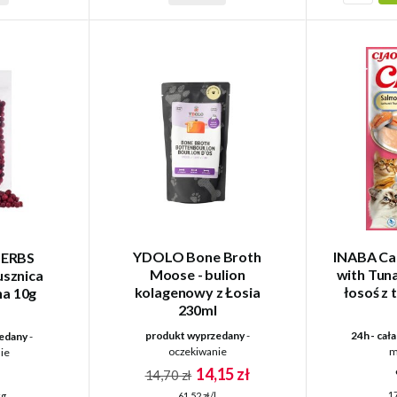
YDOLO Bone Broth
INABA Ca
ERBS
Moose - bulion
with Tun
sznica
kolagenowy z Łosia
łosoś z
na 10g
230ml
produkt wyprzedany
-
24h - cał
edany
-
oczekiwanie
m
ie
14,15 zł
ł
14,70 zł
17
61,52 zł/l
kg