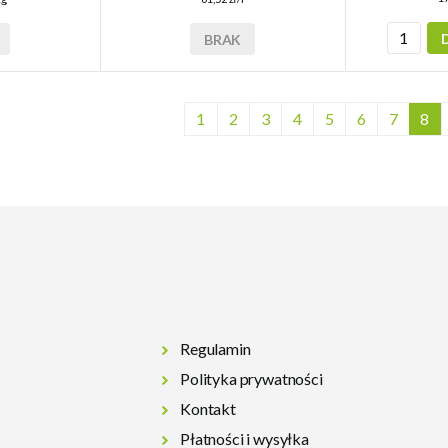
BRAK
1
2
3
4
5
6
7
8
Regulamin
Polityka prywatności
Kontakt
Płatności i wysyłka