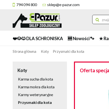
794 094 800
sklep@e-pazur.com
❤️🐶🐱 DLA SCHRONISKA
🆕 Nowości 🐾
★ Ra
Strona główna
Koty
Przysmaki dla kota
Oferta specj
Koty
Karma sucha dla kota
Karma mokra dla kota
Karmy weterynaryjne
Przysmaki dla kota