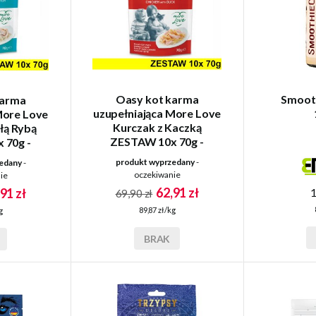
Oasy kot karma
Smoot
karma
uzupełniająca More Love
More Love
Kurczak z Kaczką
łą Rybą
ZESTAW 10x 70g -
 70g -
saszetka
ka
produkt wyprzedany
-
edany
-
oczekiwanie
ie
62,91 zł
1
91 zł
69,90 zł
89,87 zł/kg
g
BRAK