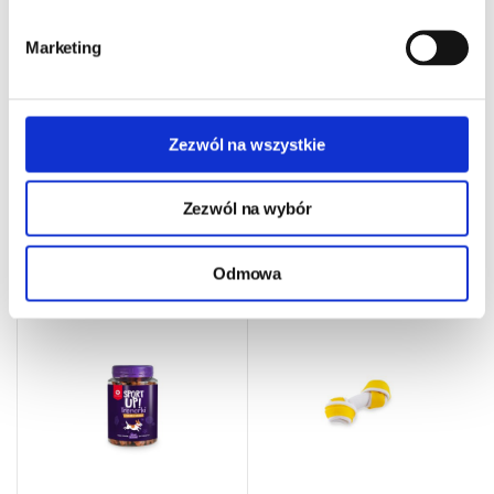
Marketing
Zezwól na wszystkie
Trixie Woreczki / worki na
Karma sucha dla psa Brit
psie odchody 4x20szt
Care HYPOALLERGENIC
Adult Medium Lamb Rice
Zezwól na wybór
3kg
8,50 zł
55,00 zł
Odmowa
0,11 zł/szt
18,33 zł/kg