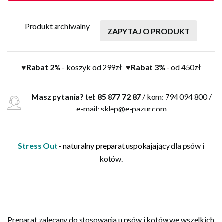
Produkt archiwalny
ZAPYTAJ O PRODUKT
Rabat 2%
- koszyk od 299zł
Rabat 3%
- od 450zł
♥
♥
Masz pytania?
tel:
85 877 72 87
/ kom: 794 094 800 /
e-mail:
sklep@e-pazur.com
Stress Out
- naturalny preparat uspokajający
dla psów i
kotów.
Preparat zalecany do stosowania u psów i kotów we wszelkich