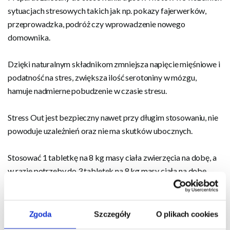
sytuacjach stresowych takich jak np. pokazy fajerwerków,
przeprowadzka, podróż czy wprowadzenie nowego
domownika.
Dzięki naturalnym składnikom zmniejsza napięcie mięśniowe i
podatność na stres, zwiększa ilość serotoniny w mózgu,
hamuje nadmierne pobudzenie w czasie stresu.
Stress Out jest bezpieczny nawet przy długim stosowaniu, nie
powoduje uzależnień oraz nie ma skutków ubocznych.
Stosować 1 tabletkę na 8 kg masy ciała zwierzęcia na dobę, a
w razie potrzeby do 3 tabletek na 8 kg masy ciała na dobę.
Szczeniętom połowa dawki dla psów dorosłych.
Pozytywne efekty działania preparatu mogą się utrzymywać
Zgoda
Szczegóły
O plikach cookies
nawet do 3 - 4 dni po podaniu ostatniej dawki.