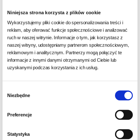
Niniejsza strona korzysta z plików cookie
Wykorzystujemy pliki cookie do spersonalizowania treści i
Skład:
reklam, aby oferować funkcje społecznościowe i analizować
ruch w naszej witrynie. Informacje o tym, jak korzystasz z
Hypericum perforatum 57,2 mg; Zingiber officinale 49,4 mg;
naszej witryny, udostępniamy partnerom społecznościowym,
Tryptofan 32,5 mg; Tauryna 24,7 mg.
reklamowym i analitycznym. Partnerzy mogą połączyć te
informacje z innymi danymi otrzymanymi od Ciebie lub
uzyskanymi podczas korzystania z ich usług.
Inni klienci kupujący ten
Wybór
Niezbędne
produkt zakupili również
zgody
Preferencje
Statystyka